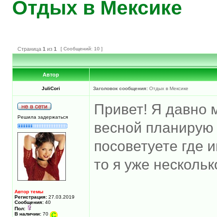
Отдых в Мексике
Страница
1
из
1
[ Сообщений: 10 ]
Автор
JuliCori
Заголовок сообщения:
Отдых в Мексике
Привет! Я давно 
Решила задержаться
весной планирую 
посоветуете где 
то я уже нескольк
Автор темы
Регистрация:
27.03.2019
Сообщения:
40
Пол:
В наличии:
70