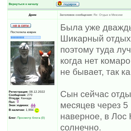
Вернуться к началу
Дрим
Заголовок сообщения:
Re: Отдых в Мексике
Была уже дважды
Постелила коврик
Шикарный отдых 
поэтому туда луч
когда нет комаро
не бывает, так к
Сын сейчас отды
Регистрация:
08.12.2022
Сообщения:
270
Откуда:
Канада
Пол:
месяцев через 5
Знак зодиака:
В наличии:
1,994
наверное, в Лос 
Блог:
Просмотр блога (0)
солнечно.