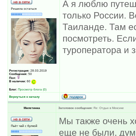
А я люблю путеш
Решила остаться
только России. 
Таиланде. Там ес
посмотреть. Есл
туроператора и 
Регистрация:
28.03.2019
Сообщения:
50
Пол:
В наличии:
60
Блог:
Просмотр блога (0)
Вернуться к началу
Милетинка
Заголовок сообщения:
Re: Отдых в Мексике
Мы также очень х
Пьёт чай с булкой
еще не были, дум