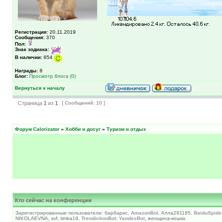
Регистрация:
20.11.2019
Сообщения:
370
Пол:
Знак зодиака:
В наличии:
854
Награды:
8
Блог:
Просмотр блога (0)
Вернуться к началу
Страница
1
из
1
[ Сообщений: 10 ]
Форум Calorizator
»
Хобби и досуг
»
Туризм и отдых
Кто сейчас на конференции
Зарегистрированные пользователи: барбарис,
AmazonBot
, Алла291185,
BaiduSpide
NIKOLAEVNA, svf, timka19,
TrendictionBot
,
YandexBot
, женщина-кошка