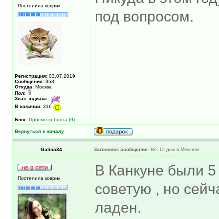
Постелила коврик
под вопросом.
Регистрация:
03.07.2019
Сообщения:
353
Откуда:
Москва
Пол:
Знак зодиака:
В наличии:
316
Блог:
Просмотр блога (0)
Вернуться к началу
Galina34
Заголовок сообщения:
Re: Отдых в Мексике
В Канкуне были 5
Постелила коврик
советую , но сейч
ладен.