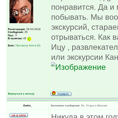
понравится. Да и
побывать. Мы во
экскурсий, стара
Регистрация:
26.03.2019
Сообщения:
35
отрываться. Как 
Пол:
В наличии:
45
Ицу , развлекате
Блог:
Просмотр блога (0)
или экскурсии Ка
Вернуться к началу
Оwlet_
Заголовок сообщения:
Re: Отдых в Мексике
Никуда в этом год