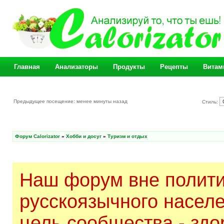
Главная
Анализаторы
Продукты
Рецепты
Витам
Предыдущее посещение: менее минуты назад
Стиль:
Форум Calorizator
»
Хобби и досуг
»
Туризм и отдых
Наш форум вне полити
русскоязычного насел
цель сообщества - здо