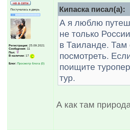
Кипаска писал(а):
Постучалась в дверь
А я люблю путеш
не только Росси
в Таиланде. Там 
Регистрация:
25.09.2021
Сообщения:
11
Пол:
посмотреть. Если
В наличии:
17
Блог:
Просмотр блога (0)
поищите туропер
тур.
А как там природ