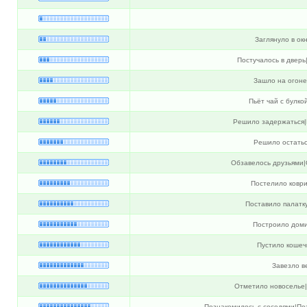
Заглянуло в окн
Постучалось в дверь
Зашло на огоне
Пьёт чай с булко
Решило задержаться|
Решило остатьс
Обзавелось друзьями|
Постелило коври
Поставило палатк
Построило доми
Пустило кошеч
Завезло в
Отметило новоселье
Познакомилось с соседями|По