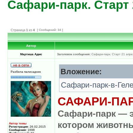
Сафари-парк. Старт 
Страница
1
из
4
[ Сообщений: 34 ]
Автор
Мартиша Адмс
Заголовок сообщения:
Сафари-парк. Старт 21 апре
Вложение:
Разбила палисадник
Сафари-парк-в-Геле
САФАРИ-ПА
Сафари-парк — э
котором животны
Автор темы
Регистрация:
26.02.2015
Сообщения:
1698