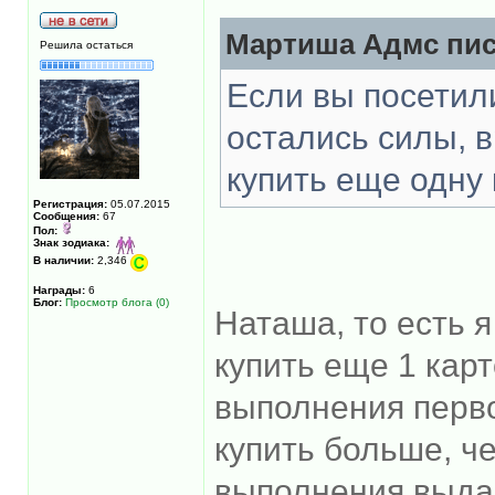
Мартиша Адмс пис
Решила остаться
Если вы посетили
остались силы, 
купить еще одну 
Регистрация:
05.07.2015
Сообщения:
67
Пол:
Знак зодиака:
В наличии:
2,346
Награды:
6
Блог:
Просмотр блога (0)
Наташа, то есть я
купить еще 1 кар
выполнения перв
купить больше, че
выполнения выдан