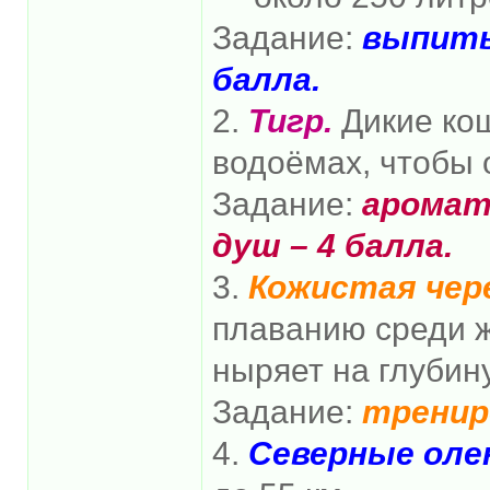
Задание:
выпить
балла.
2.
Тигр.
Дикие кош
водоёмах, чтобы 
Задание:
аромат
душ – 4 балла.
3.
Кожистая чер
плаванию среди 
ныряет на глубину
Задание:
трениро
4.
Северные оле