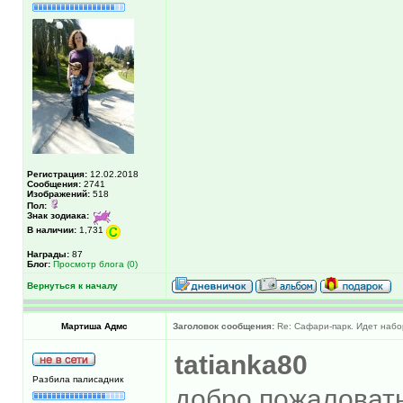
Регистрация:
12.02.2018
Сообщения:
2741
Изображений:
518
Пол:
Знак зодиака:
В наличии:
1,731
Награды:
87
Блог:
Просмотр блога (0)
Вернуться к началу
Мартиша Адмс
Заголовок сообщения:
Re: Сафари-парк. Идет набо
tatianka80
Разбила палисадник
добро пожаловать