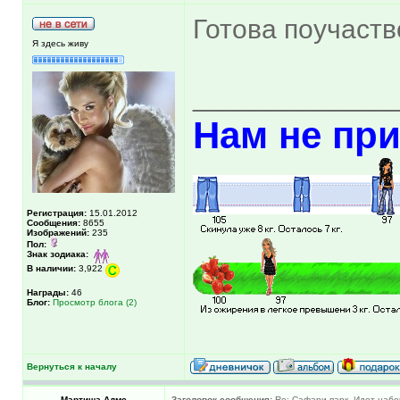
Готова поучаст
Я здесь живу
_____________
Нам не при
Регистрация:
15.01.2012
Сообщения:
8655
Изображений:
235
Пол:
Знак зодиака:
В наличии:
3,922
Награды:
46
Блог:
Просмотр блога (2)
Вернуться к началу
Мартиша Адмс
Заголовок сообщения:
Re: Сафари-парк. Идет набо