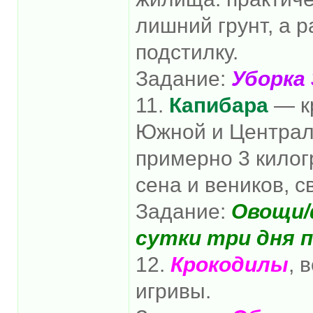
лишний грунт, а 
подстилку.
Задание:
Уборка 
11.
Капибара
— к
Южной и Централь
примерно 3 килог
сена и веников, с
Задание:
Овощи/ф
сутки три дня п
12.
Крокодилы
, 
игривы.