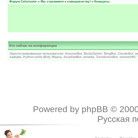
Форум Calorizator
»
Мы стремимся к совершенству!
»
Конкурсы
Кто сейчас на конференции
Зарегистрированные пользователи:
AmazonBot
,
BaiduSpider
,
BingBot
,
ClaudeBot
, с
nadejda,
Python-urllib [Bot]
, Risana,
SerpStatBot
, soneika,
TrendictionBot
, victorrich80,
Powered by
phpBB
© 2000
Русская 