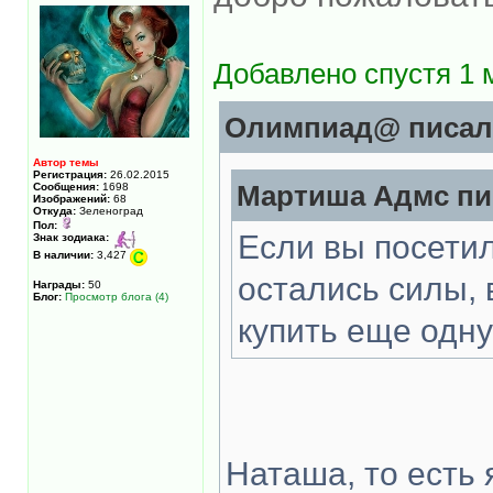
Добавлено спустя 1 м
Олимпиад@ писал(
Автор темы
Регистрация:
26.02.2015
Сообщения:
1698
Мартиша Адмс пис
Изображений:
68
Откуда:
Зеленоград
Пол:
Если вы посетил
Знак зодиака:
В наличии:
3,427
остались силы, 
Награды:
50
Блог:
Просмотр блога (4)
купить еще одну
Наташа, то есть 