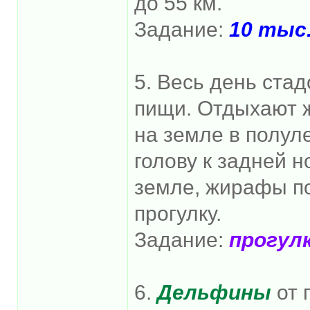
до 55 км.
Задание:
10 тыс.
5. Весь день ста
пищи. Отдыхают 
на земле в полул
голову к задней н
земле, жирафы п
прогулку.
Задание:
прогулк
6.
Дельфины
от 