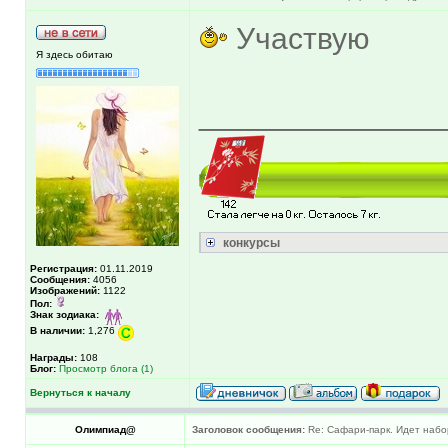
Участвую
Я здесь обитаю
______________
конкурсы
Регистрация:
01.11.2019
Сообщения:
4056
Изображений:
1122
Пол:
Знак зодиака:
В наличии:
1,276
Награды:
108
Блог:
Просмотр блога (1)
Вернуться к началу
Олимпиад@
Заголовок сообщения:
Re: Сафари-парк. Идет набо