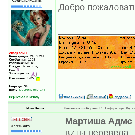
Разбила палисадник
Добро пожаловат
______________
Автор темы
Регистрация:
26.02.2015
Сообщения:
1698
Изображений:
68
Откуда:
Зеленоград
Пол:
Знак зодиака:
В наличии:
3,427
Награды:
50
Блог:
Просмотр блога (4)
Вернуться к началу
Мама Кисок
Заголовок сообщения:
Re: Сафари-парк. Идет 
Мартиша Адмс
Я здесь живу
виты перевела