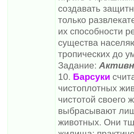
создавать защитн
только развлекат
их способности р
существа населя
тропических до у
Задание:
Активн
10.
Барсуки
счит
чистоплотных жив
чистотой своего 
выбрасывают лиш
животных. Они тщ
жилища: практич