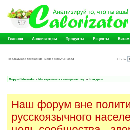
Главная
Анализаторы
Продукты
Рецепты
Витам
Предыдущее посещение: менее минуты назад
Стиль:
Форум Calorizator
»
Мы стремимся к совершенству!
»
Конкурсы
Наш форум вне полити
русскоязычного насел
цель сообщества - здо