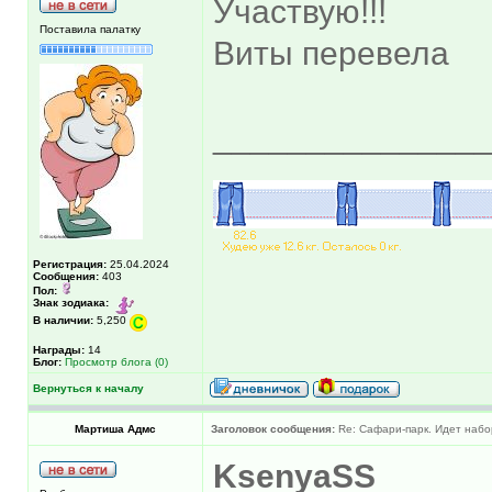
Участвую!!!
Поставила палатку
Виты перевела
______________
Регистрация:
25.04.2024
Сообщения:
403
Пол:
Знак зодиака:
В наличии:
5,250
Награды:
14
Блог:
Просмотр блога (0)
Вернуться к началу
Мартиша Адмс
Заголовок сообщения:
Re: Сафари-парк. Идет набо
KsenyaSS