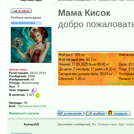
Мама Кисок
Разбила палисадник
добро пожаловать
______________
Автор темы
Регистрация:
26.02.2015
Сообщения:
1698
Изображений:
68
Откуда:
Зеленоград
Пол:
Знак зодиака:
В наличии:
3,427
Награды:
50
Блог:
Просмотр блога (4)
Вернуться к началу
KsenyaSS
Заголовок сообщения:
Re: Сафари-парк. Идет набо