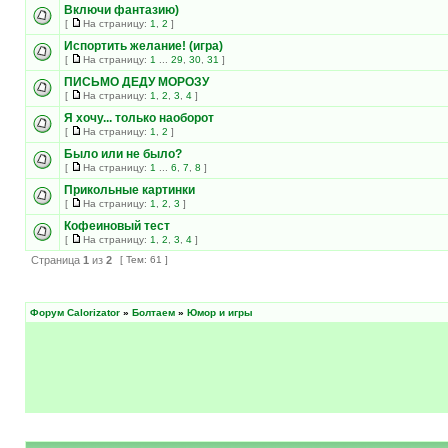
Включи фантазию)
[
На страницу:
1
,
2
]
Испортить желание! (игра)
[
На страницу:
1
...
29
,
30
,
31
]
ПИСЬМО ДЕДУ МОРОЗУ
[
На страницу:
1
,
2
,
3
,
4
]
Я хочу... только наоборот
[
На страницу:
1
,
2
]
Было или не было?
[
На страницу:
1
...
6
,
7
,
8
]
Прикольные картинки
[
На страницу:
1
,
2
,
3
]
Кофеиновый тест
[
На страницу:
1
,
2
,
3
,
4
]
Страница
1
из
2
[ Тем: 61 ]
Форум Calorizator
»
Болтаем
»
Юмор и игры