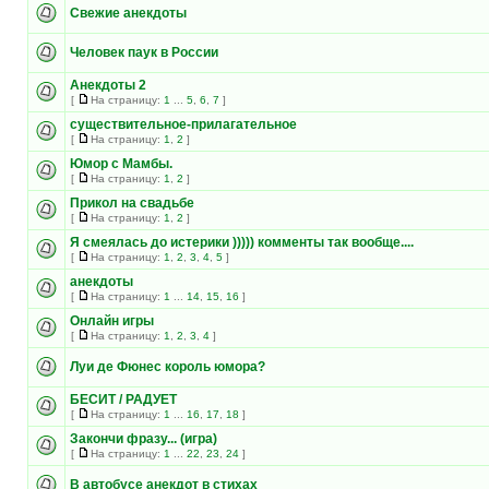
Свежие анекдоты
Человек паук в России
Анекдоты 2
[
На страницу:
1
...
5
,
6
,
7
]
существительное-прилагательное
[
На страницу:
1
,
2
]
Юмор с Мамбы.
[
На страницу:
1
,
2
]
Прикол на свадьбе
[
На страницу:
1
,
2
]
Я смеялась до истерики ))))) комменты так вообще....
[
На страницу:
1
,
2
,
3
,
4
,
5
]
анекдоты
[
На страницу:
1
...
14
,
15
,
16
]
Онлайн игры
[
На страницу:
1
,
2
,
3
,
4
]
Луи де Фюнес король юмора?
БЕСИТ / РАДУЕТ
[
На страницу:
1
...
16
,
17
,
18
]
Закончи фразу... (игра)
[
На страницу:
1
...
22
,
23
,
24
]
В автобусе анекдот в стихах