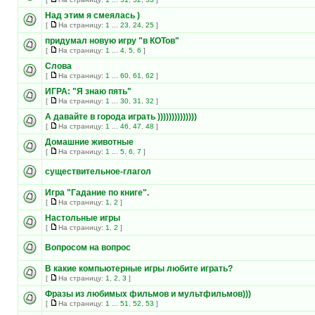
Над этим я смеялась )
[
На страницу:
1
...
23
,
24
,
25
]
придумал новую игру "в КОТов"
[
На страницу:
1
...
4
,
5
,
6
]
Слова
[
На страницу:
1
...
60
,
61
,
62
]
ИГРА: "Я знаю пять"
[
На страницу:
1
...
30
,
31
,
32
]
А давайте в города играть ))))))))))))))
[
На страницу:
1
...
46
,
47
,
48
]
Домашние животные
[
На страницу:
1
...
5
,
6
,
7
]
существительное-глагол
Игра "Гадание по книге".
[
На страницу:
1
,
2
]
Настольные игры
[
На страницу:
1
,
2
]
Вопросом на вопрос
В какие компьютерные игры любите играть?
[
На страницу:
1
,
2
,
3
]
Фразы из любимых фильмов и мультфильмов)))
[
На страницу:
1
...
51
,
52
,
53
]