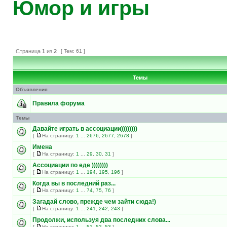
Юмор и игры
Страница
1
из
2
[ Тем: 61 ]
Темы
Объявления
Правила форума
Темы
Давайте играть в ассоциации))))))))
[
На страницу:
1
...
2676
,
2677
,
2678
]
Имена
[
На страницу:
1
...
29
,
30
,
31
]
Ассоциации по еде ))))))))
[
На страницу:
1
...
194
,
195
,
196
]
Когда вы в последний раз...
[
На страницу:
1
...
74
,
75
,
76
]
Загадай слово, прежде чем зайти сюда!)
[
На страницу:
1
...
241
,
242
,
243
]
Продолжи, используя два последних слова...
[
На страницу:
1
...
51
,
52
,
53
]