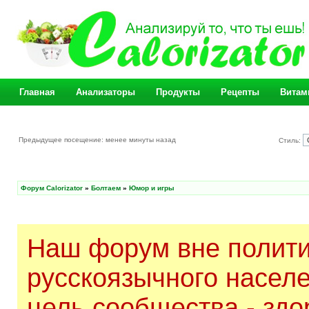
Главная
Анализаторы
Продукты
Рецепты
Витам
Предыдущее посещение: менее минуты назад
Стиль:
Форум Calorizator
»
Болтаем
»
Юмор и игры
Наш форум вне полити
русскоязычного насел
цель сообщества - здо