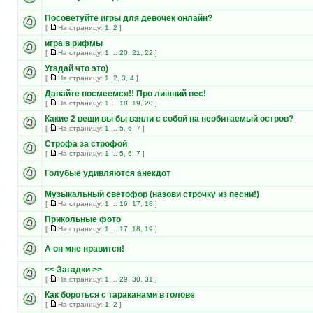
Посоветуйте игры для девочек онлайн?
[
На страницу:
1
,
2
]
игра в рифмы
[
На страницу:
1
...
20
,
21
,
22
]
Угадай что это)
[
На страницу:
1
,
2
,
3
,
4
]
Давайте посмеемся!! Про лишний вес!
[
На страницу:
1
...
18
,
19
,
20
]
Какие 2 вещи вы бы взяли с собой на необитаемый остров?
[
На страницу:
1
...
5
,
6
,
7
]
Строфа за строфой
[
На страницу:
1
...
5
,
6
,
7
]
Голубые удивляются анекдот
Музыкальный светофор (назови строчку из песни!)
[
На страницу:
1
...
16
,
17
,
18
]
Прикольные фото
[
На страницу:
1
...
17
,
18
,
19
]
А он мне нравится!
<< Загадки >>
[
На страницу:
1
...
29
,
30
,
31
]
Как бороться с тараканами в голове
[
На страницу:
1
,
2
]