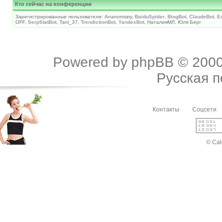
Кто сейчас на конференции
Зарегистрированные пользователи: Ananormary,
BaiduSpider
,
BingBot
,
ClaudeBot
, 
OFF,
SerpStatBot
, Tani_37,
TrendictionBot
,
YandexBot
, НаталияМЛ, Юля Берг
Powered by
phpBB
© 2000
Русская 
Контакты
Соцсети
© Cal