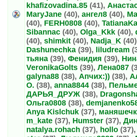
khafizovadina.85
(41),
Анаста
MaryJane
(40),
ангел8
(40),
Ma
(40),
FERH0808
(40),
TatianaK
Sibannac
(40),
Olga_Kkk
(40),
(40),
shimkit
(40),
Nadja_K
(40)
Dashunechka
(39),
liludream
(
тьяна
(39),
Фенидия
(39),
Нин
VeronikaGolts
(39),
Лена087
(3
galyna88
(38),
Апчих:))
(38),
А
О.
(38),
anna8844
(38),
Пельм
ДАРЬЯ_ДРУЖ
(38),
Dragonsh
Ольга0808
(38),
demjanenko5
Anya Kislchuk
(37),
маняшечк
m_kate
(37),
Humster
(37),
Ди
natalya.rohach
(37),
hollo
(37)