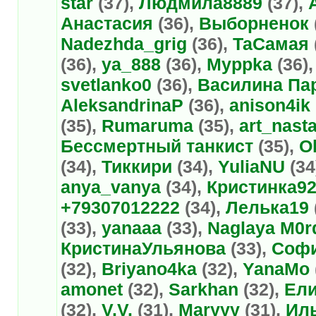
star
(37),
Людмила8889
(37),
Анастасия
(36),
Выборненок
Nadezhda_grig
(36),
ТаСамая
(36),
ya_888
(36),
Myppka
(36)
svetlanko0
(36),
Василина Па
AleksandrinaP
(36),
anison4ik
(35),
Rumaruma
(35),
art_nast
Бессмертный танкист
(35),
O
(34),
Тиккири
(34),
YuliaNU
(34
anya_vanya
(34),
Кристинка9
+79307012222
(34),
Лелька19
(33),
yanaaa
(33),
Naglaya M0r
КристинаУльянова
(33),
Софи
(32),
Briyano4ka
(32),
YanaMo
amonet
(32),
Sarkhan
(32),
Ели
(32),
V.V.
(31),
Maryyy
(31),
Ил