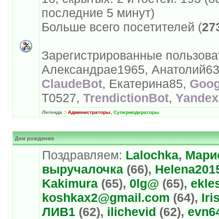
последние 5 минут)
Больше всего посетителей (
27
Зарегистрированные пользовате
Александраe1965, Анатолий6
ClaudeBot
, Екатерина85,
Goog
T0527,
TrendictionBot
,
Yandex
Легенда ::
Администраторы
,
Супермодераторы
Дни рождения
Поздравляем:
Lalochka
,
Мари
выручалочка
(66),
Helena201
Kakimura
(65),
0lg@
(65),
ekle
koshkax2@gmail.com
(64),
Iri
ЛИВ1
(62),
ilichevid
(62),
evn6