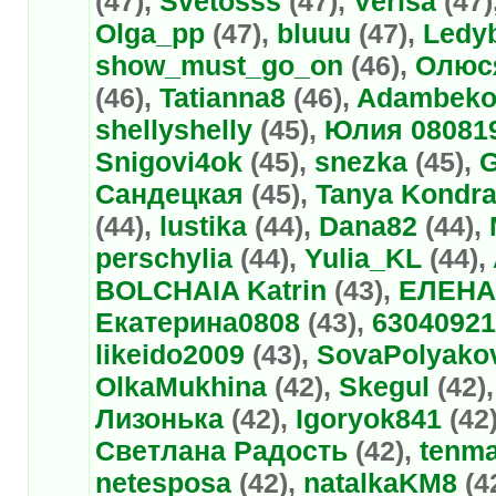
(47),
Svetosss
(47),
Verisa
(47)
Olga_pp
(47),
bluuu
(47),
Ledy
show_must_go_on
(46),
Олюс
(46),
Tatianna8
(46),
Adambeko
shellyshelly
(45),
Юлия 08081
Snigovi4ok
(45),
snezka
(45),
G
Сандецкая
(45),
Tanya Kondra
(44),
lustika
(44),
Dana82
(44),
perschylia
(44),
Yulia_KL
(44),
BOLCHAIA Katrin
(43),
ЕЛЕНА
Екатерина0808
(43),
63040921
likeido2009
(43),
SovaPolyako
OlkaMukhina
(42),
Skegul
(42)
Лизонька
(42),
Igoryok841
(42
Светлана Радость
(42),
tenm
netesposa
(42),
natalkaKM8
(4