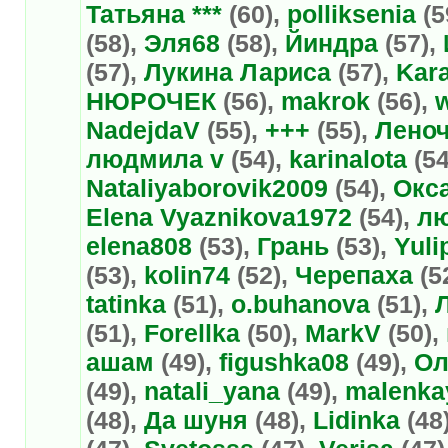
Татьяна ***
(60),
polliksenia
(5
(58),
Эля68
(58),
Йиндра
(57),
(57),
Лукина Лариса
(57),
Kar
НЮРОЧЕК
(56),
makrok
(56),
NadejdaV
(55),
+++
(55),
Леноч
людмила v
(54),
karinalota
(54
Nataliyaborovik2009
(54),
Окс
Elena Vyaznikova1972
(54),
лю
elena808
(53),
Грань
(53),
Yuli
(53),
kolin74
(52),
Черепаха
(5
tatinka
(51),
o.buhanova
(51),
(51),
Forellka
(50),
MarkV
(50),
ашам
(49),
figushka08
(49),
Ол
(49),
natali_yana
(49),
malenka
(48),
Да шуня
(48),
Lidinka
(48