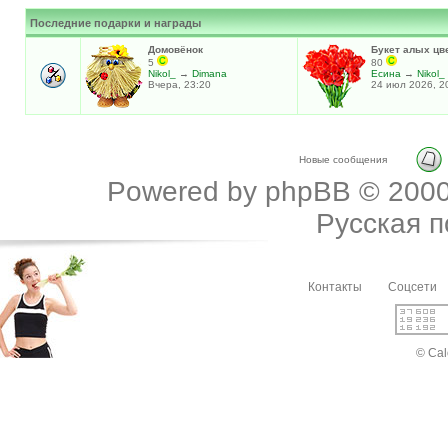
Последние подарки и награды
Домовёнок
Букет алых цв
5
80
Nikol_
→
Dimana
Есина
→
Nikol_
Вчера, 23:20
24 июл 2026, 2
Новые сообщения
Powered by
phpBB
© 2000
Русская 
Контакты
Соцсети
© Cal