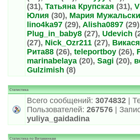
(31),
Татьяна Крупская
(31),
V
Юлия
(30),
Мария Мужальски
lino4ka97
(29),
Alisha0897
(29)
Plug_in_baby8
(27),
Udevich
(
(27),
Nick_Ozr211
(27),
Викас
Рита88
(26),
teleportboy
(26),
marinabelaya
(20),
Sagi
(20),
в
Gulzimish
(8)
Статистика
Всего сообщений:
3074832
| Т
Пользователей:
267576
| Запи
yuliya_gaidadina
Статистика по Витаминкам