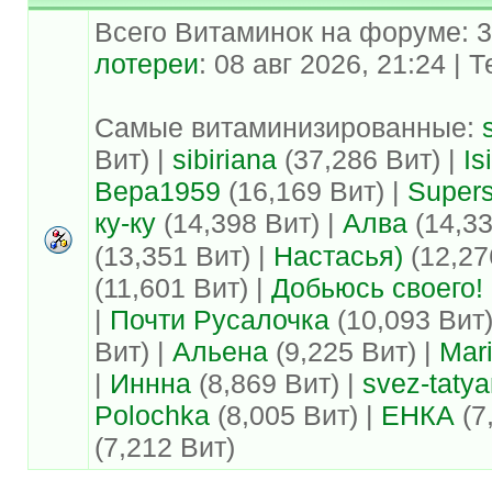
Всего Витаминок на форуме: 
лотереи
: 08 авг 2026, 21:24 |
Самые витаминизированные:
Вит) |
sibiriana
(37,286 Вит) |
Is
Вера1959
(16,169 Вит) |
Supers
ку-ку
(14,398 Вит) |
Алва
(14,33
(13,351 Вит) |
Настасья)
(12,27
(11,601 Вит) |
Добьюсь своего!
|
Почти Русалочка
(10,093 Вит)
Вит) |
Альена
(9,225 Вит) |
Mar
|
Иннна
(8,869 Вит) |
svez-taty
Polochka
(8,005 Вит) |
ЕНКА
(7
(7,212 Вит)