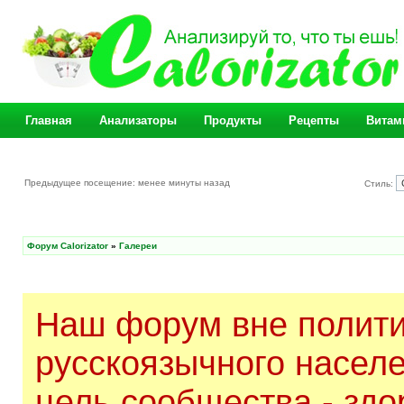
Главная
Анализаторы
Продукты
Рецепты
Витам
Предыдущее посещение: менее минуты назад
Стиль:
Форум Calorizator
»
Галереи
Наш форум вне полити
русскоязычного насел
цель сообщества - здо