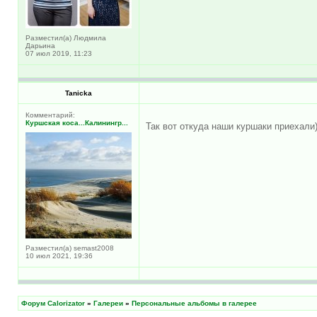
Разместил(а) Людмила
Дарьина
07 июл 2019, 11:23
Tanicka
Комментарий:
Куршская коса...Калинингр...
Так вот откуда наши куршаки приехали
Разместил(а) semast2008
10 июл 2021, 19:36
Форум Calorizator
»
Галереи
»
Персональные альбомы в галерее