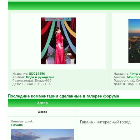
Название:
SDC14456
Название:
Чита 
Альбом:
Мода и рукоделие
Альбом:
Мой гор
Разместил(а): Exstasy666
Разместил(а): 
Дата: 10 июл 2011, 21:20
Дата: 07 мар 201
Последние комментарии сделанные в галерее форума
Автор
Goras
Комментарий:
Гавана - интересный город
Havana