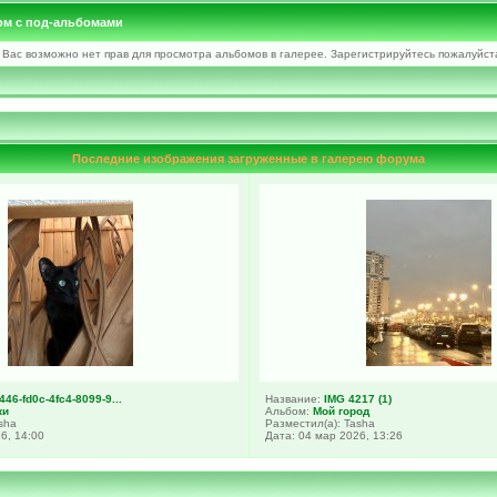
м с под-альбомами
 Вас возможно нет прав для просмотра альбомов в галерее. Зарегистрируйтесь пожалуйст
Последние изображения загруженные в галерею форума
46-fd0c-4fc4-8099-9...
Название:
IMG 4217 (1)
ки
Альбом:
Мой город
sha
Разместил(а): Tasha
6, 14:00
Дата: 04 мар 2026, 13:26