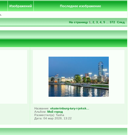
Изображений
Последнее изображение
а.
На страницу
1
,
2
,
3
,
4
,
5
...
372
След.
Название:
ekaterinburg-tury-i-jeksk...
Альбом:
Мой город
Разместил(а): Tasha
Дата: 04 мар 2026, 13:22