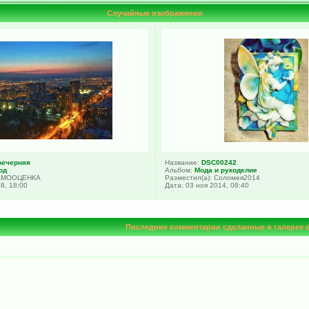
Случайные изображения
вечерняя
Название:
DSC00242
од
Альбом:
Мода и рукоделие
САМООЦЕНКА
Разместил(а): Соломея2014
8, 18:00
Дата: 03 ноя 2014, 08:40
Последние комментарии сделанные в галерее