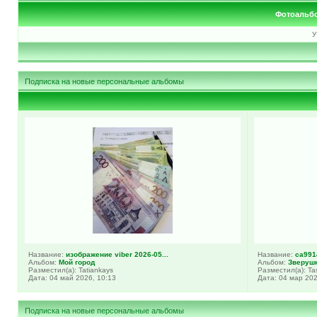
Фотоальбо
У
Подписка на новые персональные альбомы
Название:
изображение viber 2026-05...
Название:
ca9914
Альбом:
Мой город
Альбом:
Зверуш
Разместил(а): Tatiankays
Разместил(а): Ta
Дата: 04 май 2026, 10:13
Дата: 04 мар 202
Подписка на новые персональные альбомы