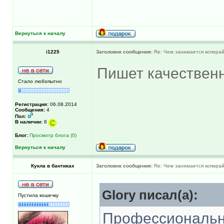
Вернуться к началу
i1225
Заголовок сообщения:
Re: Чем занимается копира
Пишет качествен
Стало любопытно
Регистрация:
06.08.2014
Сообщения:
4
Пол:
В наличии:
8
Блог:
Просмотр блога (0)
Вернуться к началу
Кукла в бантиках
Заголовок сообщения:
Re: Чем занимается копира
Glory писал(а):
Пустила кошечку
Профессиональн