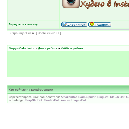
Вернуться к началу
Страница
1
из
4
[ Сообщений: 37 ]
Форум Calorizator
»
Дом и работа
»
Учёба и работа
Кто сейчас на конференции
Зарегистрированные пользователи:
AmazonBot
,
BaiduSpider
,
BingBot
,
ClaudeBot
,
G
schadrolga,
SerpStatBot
,
YandexBot
,
YandexImagesBot