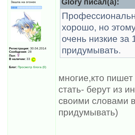
Glory писал(а):
Зашла на огонек
Профессиональн
хорошо, но этому
очень низкие за 
придумывать.
Регистрация:
30.04.2014
Сообщения:
28
Пол:
В наличии:
33
Блог:
Просмотр блога (0)
многие,кто пишет
стать- берут из ин
своими словами в
придумывать)