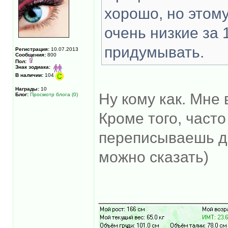
хорошо, но этому
очень низкие за 
придумывать.
Регистрация:
10.07.2013
Сообщения:
800
Пол:
Знак зодиака:
В наличии:
104
Награды:
10
Ну кому как. Мне
Блог:
Просмотр блога (0)
Кроме того, част
переписываешь д
можно сказать)
______________