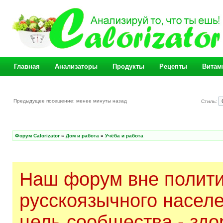
Главная
Анализаторы
Продукты
Рецепты
Витам
Предыдущее посещение: менее минуты назад
Стиль:
Форум Calorizator
»
Дом и работа
»
Учёба и работа
Наш форум вне полити
русскоязычного насел
цель сообщества - здо