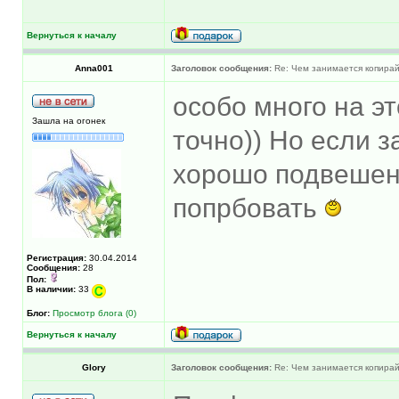
Вернуться к началу
Anna001
Заголовок сообщения:
Re: Чем занимается копира
особо много на э
Зашла на огонек
точно)) Но если 
хорошо подвешен,
попрбовать
Регистрация:
30.04.2014
Сообщения:
28
Пол:
В наличии:
33
Блог:
Просмотр блога (0)
Вернуться к началу
Glory
Заголовок сообщения:
Re: Чем занимается копира