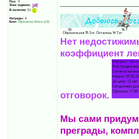
______________
Пол:
Знак зодиака:
В наличии:
21
Награды:
4
Блог:
Просмотр блога (13)
Нет недостижимы
коэффициент лен
отговорок.
Мы сами придум
преграды, компл