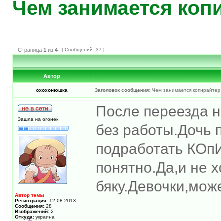
Чем занимается коп
Страница
1
из
4
[ Сообщений: 37 ]
Автор
охохонюшка
Заголовок сообщения:
Чем занимается копирайтер
После переезда н
Зашла на огонек
без работы.Дочь 
подработать КОпИ
понятно.Да,и не х
бяку.Девочки,мож
Автор темы
Регистрация:
12.08.2013
Сообщения:
28
Изображений:
2
Откуда:
украина