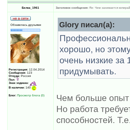
Белка_1961
Заголовок сообщения:
Re: Чем занимается копира
Glory писал(а):
Обзавелась друзьями
Профессиональн
хорошо, но этому
очень низкие за 
придумывать.
Регистрация:
12.04.2014
Сообщения:
123
Откуда:
Россия
Пол:
Знак зодиака:
В наличии:
140
Чем больше опыт 
Блог:
Просмотр блога (0)
Но работа требуе
способностей. Т.е