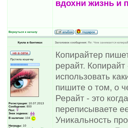
вдохни жизнь и 
Вернуться к началу
Кукла в бантиках
Заголовок сообщения:
Re: Чем занимается копира
Копирайтер пишет 
Пустила кошечку
рерайт. Копирайт 
использовать как
пишите о том, о ч
Рерайт - это когд
Регистрация:
10.07.2013
переписываете ее
Сообщения:
800
Пол:
Знак зодиака:
Уникальность пр
В наличии:
104
Награды:
10