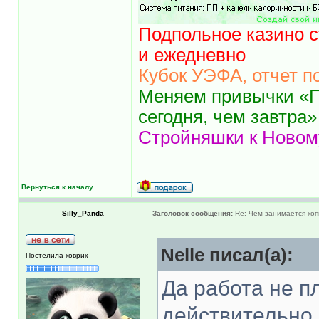
Подпольное казино с
и ежедневно
Кубок УЭФА, отчет п
Меняем привычки «П
сегодня, чем завтра»
Стройняшки к Новому
Вернуться к началу
Silly_Panda
Заголовок сообщения:
Re: Чем занимается ко
Nelle писал(а):
Постелила коврик
Да работа не п
действительно 