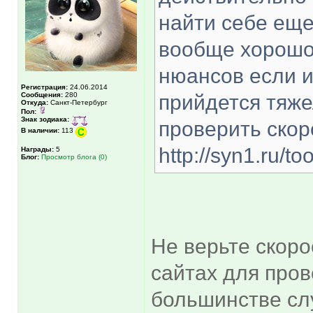
найти себе еще
вообще хорошо.
нюансов если и
Регистрация:
24.06.2014
Сообщения:
280
прийдется тяже
Откуда:
Санкт-Петербург
Пол:
Знак зодиака:
проверить скор
В наличии:
113
http://syn1.ru/to
Награды:
5
Блог:
Просмотр блога (0)
Не верьте скоро
сайтах для пров
большинстве сл