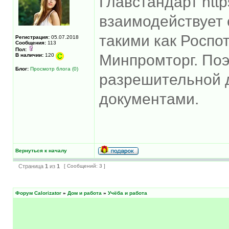
Главстандарт https
взаимодействует 
такими как Роспо
Регистрация:
05.07.2018
Сообщения:
113
Пол:
Минпромторг. Поэ
В наличии:
120
Блог:
Просмотр блога (0)
разрешительной 
документами.
Вернуться к началу
Страница
1
из
1
[ Сообщений: 3 ]
Форум Calorizator
»
Дом и работа
»
Учёба и работа