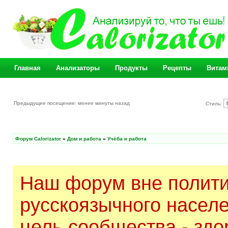
Главная
Анализаторы
Продукты
Рецепты
Витам
Предыдущее посещение: менее минуты назад
Стиль:
Форум Calorizator
»
Дом и работа
»
Учёба и работа
Наш форум вне полити
русскоязычного насел
цель сообщества - здо