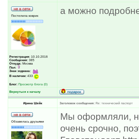
а можно подробне
Постелила коврик
Регистрация:
10.10.2016
Сообщения:
385
Откуда:
Москва
Пол:
Знак зодиака:
В наличии:
433
Блог:
Просмотр блога (0)
Вернуться к началу
Ирина Шейк
Заголовок сообщения:
Re: технический паспорт
Мы оформляли, н
Обзавелась друзьями
очень срочно, по