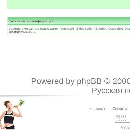
Кто сейчас на конференции
Зарегистрированные пользователи: Алекса01,
BaiduSpider
,
BingBot
,
ClaudeBot
, Dga
Людмила03111971
Powered by
phpBB
© 2000
Русская 
Контакты
Соцсети
© Cal