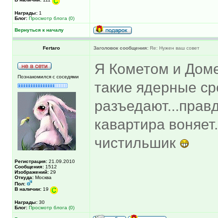
Награды:
1
Блог:
Просмотр блога (0)
Вернуться к началу
Fertaro
Заголовок сообщения:
Re: Нужен ваш совет
Я Кометом и Доме
Познакомился с соседями
такие ядерные сре
разъедают...прав
кавартира воняет.
чистильшик
Регистрация:
21.09.2010
Сообщения:
1512
Изображений:
29
Откуда:
Москва
Пол:
В наличии:
19
Награды:
30
Блог:
Просмотр блога (0)