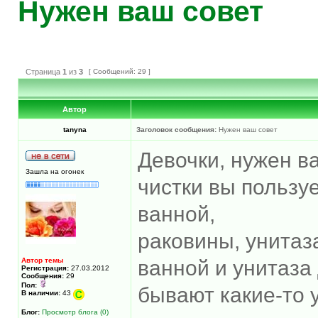
Нужен ваш совет
Страница
1
из
3
[ Сообщений: 29 ]
Автор
tanyna
Заголовок сообщения:
Нужен ваш совет
Девочки, нужен в
Зашла на огонек
чистки вы пользу
ванной,
раковины, унитаз
Автор темы
ванной и унитаз
Регистрация:
27.03.2012
Сообщения:
29
Пол:
бывают какие-то 
В наличии:
43
Блог:
Просмотр блога (0)