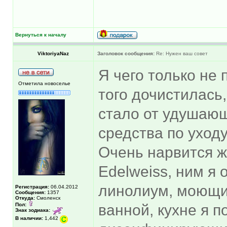
Вернуться к началу
ViktoriyaNaz
Заголовок сообщения:
Re: Нужен ваш совет
Я чего только не
Отметила новоселье
того дочистилась
стало от удушающ
средства по уходу
Очень нарвится ж
Edelweiss, ним я
линолиум, моющи
Регистрация:
06.04.2012
Сообщения:
1357
Откуда:
Смоленск
Пол:
ванной, кухне я 
Знак зодиака:
В наличии:
1,442