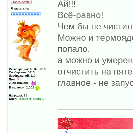
Ай!!!
Я здесь живу
Всё-равно!
Чем бы не чистили
Можно и термояд
попало,
а можно и умерен
отчистить на пяте
Регистрация:
10.07.2010
Сообщения:
6415
Изображений:
110
Пол:
главное - не запу
Знак зодиака:
В наличии:
2,052
Награды:
81
Блог:
Просмотр блога (0)
______________