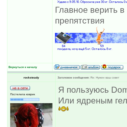
Главное верить в 
препятствия
Вернуться к началу
rocksteady
Заголовок сообщения:
Re: Нужен ваш совет
Я пользуюсь Dom
Постелила коврик
Или ядреным гел