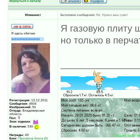
Вернуться к началу
Юлианнет
Заголовок сообщения:
Re: Нужен ваш совет
Я газовую плиту 
Я здесь обитаю
но только в перчат
______________
Регистрация:
13.12.2011
Сообщения:
4604
Изображений:
50
Откуда:
Владимирская
область
Пол:
Знак зодиака:
В наличии:
530
Награды:
40
Блог:
Просмотр блога (0)