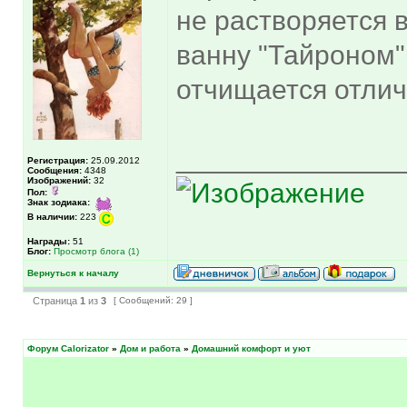
не растворяется в
ванну "Тайроном"
отчищается отлич
______________
Регистрация:
25.09.2012
Сообщения:
4348
Изображений:
32
Пол:
Знак зодиака:
В наличии:
223
Награды:
51
Блог:
Просмотр блога (1)
Вернуться к началу
Страница
1
из
3
[ Сообщений: 29 ]
Форум Calorizator
»
Дом и работа
»
Домашний комфорт и уют