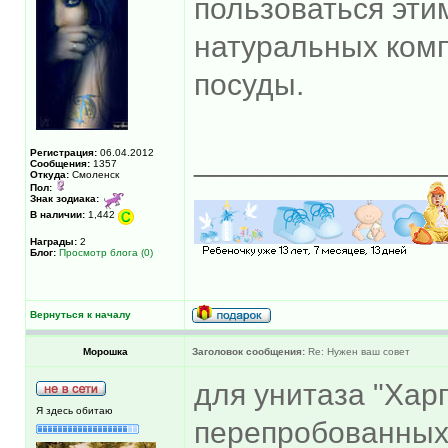
пользоваться этим
натуральных комп
посуды.
______________
Регистрация:
06.04.2012
Сообщения:
1357
Откуда:
Смоленск
Пол:
Знак зодиака:
В наличии:
1,442
Награды:
2
Блог:
Просмотр блога (0)
Вернуться к началу
Морошка
Заголовок сообщения:
Re: Нужен ваш совет
для унитаза "Хар
Я здесь обитаю
перепробованных 