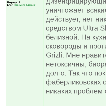
дизенфицирующим
Награды:
2
Блог:
Просмотр блога (0)
уничтожает всяки
действует, нет ни
средством Ultra S
белизной. На кухн
сковороды и прот
Grizli. Мне нравит
нетоксичны, биор
долго. Так что по
фаберликовских с
никаких проблем 