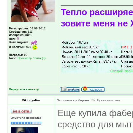
______________
Тепло расширяе
зовите меня н
Регистрация:
09.09.2012
Сообщения:
311
Изображений:
0
Пол:
Знак зодиака:
В наличии:
538
Награды:
10
Блог:
Просмотр блога (0)
Вернуться к началу
ViktoriyaNaz
Заголовок сообщения:
Re: Нужен ваш совет
Еще купила фабе
Отметила новоселье
средство для мыт