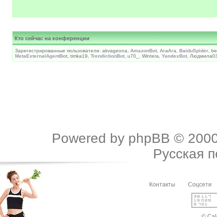
Кто сейчас на конференции
Зарегистрированные пользователи: akvageona,
AmazonBot
, АгаАга,
BaiduSpider
, b
MetaExternalAgentBot
, timka19,
TrendictionBot
, u70_, Wintera,
YandexBot
, Людмила0
Powered by
phpBB
© 2000
Русская 
Контакты
Соцсети
© Cal