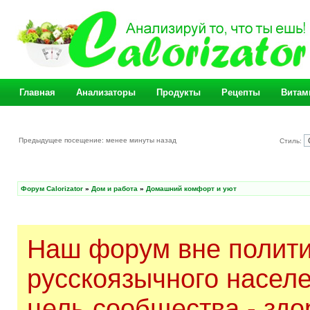
Главная
Анализаторы
Продукты
Рецепты
Витам
Предыдущее посещение: менее минуты назад
Стиль:
Форум Calorizator
»
Дом и работа
»
Домашний комфорт и уют
Наш форум вне полити
русскоязычного насел
цель сообщества - здо