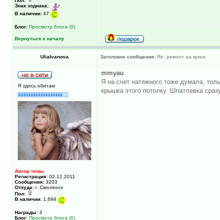
Пол:
Знак зодиака:
В наличии:
47
Блог:
Просмотр блога (0)
Вернуться к началу
UliaIvanova
Заголовок сообщения:
Re: ремонт на кухне
mmyau
Я на счет натяжного тоже думала, тольк
Я здесь обитаю
крышка этого потолку. Шпатлевка сразу
Автор темы
Регистрация:
02.12.2011
Сообщения:
3203
Откуда:
г. Смоленск
Пол:
В наличии:
1,694
Награды:
3
Блог:
Просмотр блога (0)