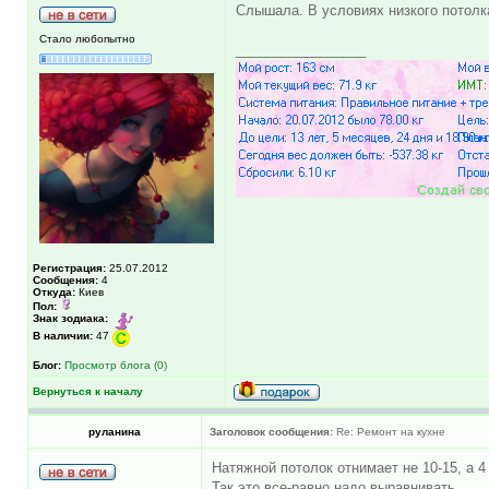
Слышала. В условиях низкого потолка
Стало любопытно
_________________
Регистрация:
25.07.2012
Сообщения:
4
Откуда:
Киев
Пол:
Знак зодиака:
В наличии:
47
Блог:
Просмотр блога (0)
Вернуться к началу
руланина
Заголовок сообщения:
Re: Ремонт на кухне
Натяжной потолок отнимает не 10-15, а 4
Так это все-равно надо выравнивать.