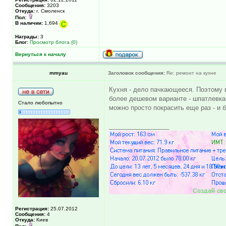
Сообщения:
3203
Откуда:
г. Смоленск
Пол:
В наличии:
1,694
Награды:
3
Блог:
Просмотр блога (0)
Вернуться к началу
mmyau
Заголовок сообщения:
Re: ремонт на кухне
Кухня - дело пачкающееся. Поэтому 
более дешевом варианте - шпатлевка,
Стало любопытно
можно просто покрасить еще раз - и б
_________________
Регистрация:
25.07.2012
Сообщения:
4
Откуда:
Киев