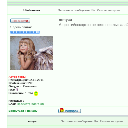
UliaIvanova
Заголовок сообщения:
Re: Ремонт на кухне
mmyau
А про гибсокортон не чего-не слышала
Я здесь обитаю
Автор темы
Регистрация:
02.12.2011
Сообщения:
3203
Откуда:
г. Смоленск
Пол:
В наличии:
1,694
Награды:
3
Блог:
Просмотр блога (0)
Вернуться к началу
mmyau
Заголовок сообщения:
Re: Ремонт на кухне