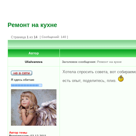
Ремонт на кухне
Страница
1
из
14
[ Сообщений: 140 ]
Автор
UliaIvanova
Заголовок сообщения:
Ремонт на кухне
Хотела спросить совета, вот собираемс
Я здесь обитаю
есть опыт, поделитесь, плиз.
Автор темы
Регистрация:
02.12.2011