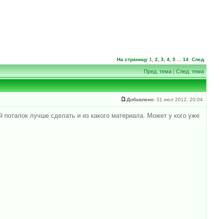
На страницу
1
,
2
,
3
,
4
,
5
...
14
След.
Пред. тема
|
След. тема
Добавлено:
31 июл 2012, 20:04
ой поталок лучше сделать и из какого материала. Может у кого уже