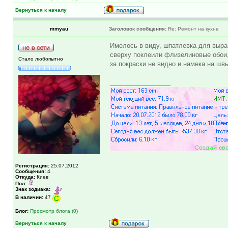
Вернуться к началу
mmyau
Заголовок сообщения:
Re: Ремонт на кухне
Имелось в виду, шпатлевка для выра
сверху поклеили флизелиновые обои, 
Стало любопытно
за покраски не видно и намека на ш
_________________
Регистрация:
25.07.2012
Сообщения:
4
Откуда:
Киев
Пол:
Знак зодиака:
В наличии:
47
Блог:
Просмотр блога (0)
Вернуться к началу