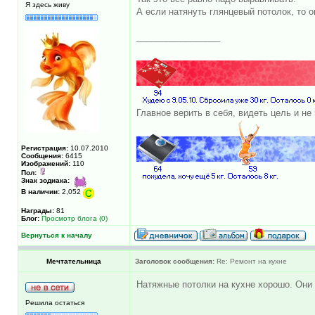
Я здесь живу
А если натянуть глянцевый потолок, то 
_________________
Главное верить в себя, видеть цель и не
Регистрация:
10.07.2010
Сообщения:
6415
Изображений:
110
Пол:
Знак зодиака:
В наличии:
2,052
Награды:
81
Блог:
Просмотр блога (0)
Вернуться к началу
Мечтательница
Заголовок сообщения:
Re: Ремонт на кухне
Натяжные потолки на кухне хорошо. Они 
Решила остаться