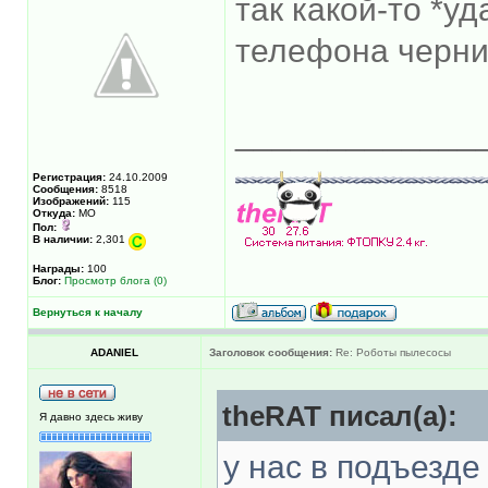
так какой-то *у
телефона чернил
_____________
Регистрация:
24.10.2009
Сообщения:
8518
Изображений:
115
Откуда:
МО
Пол:
В наличии:
2,301
Награды:
100
Блог:
Просмотр блога (0)
Вернуться к началу
ADANIEL
Заголовок сообщения:
Re: Роботы пылесосы
theRAT писал(а):
Я давно здесь живу
у нас в подъезде