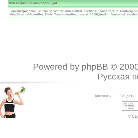
Кто сейчас на конференции
Зарегистрированные пользователи:
AmazonBot
, aserfdd11, Алла291185,
BaiduSpide
MetaExternalAgentBot
, Treffy,
TrendictionBot
, tumarkin5619@mail.ru, Vaskomol,
Yandex
Powered by
phpBB
© 2000
Русская 
Контакты
Соцсети
© Cal