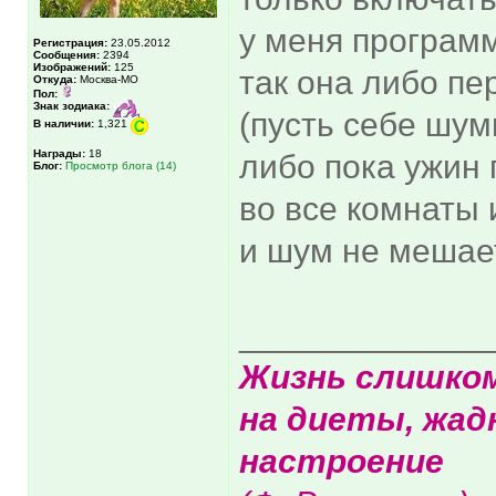
у меня программ
Регистрация:
23.05.2012
Сообщения:
2394
Изображений:
125
так она либо пе
Откуда:
Москва-МО
Пол:
Знак зодиака:
(пусть себе шуми
В наличии:
1,321
Награды:
18
либо пока ужин 
Блог:
Просмотр блога (14)
во все комнаты 
и шум не мешает
_____________
Жизнь слишко
на диеты, жад
настроение