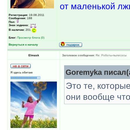
от маленькой лж
Регистрация:
19.08.2011
Сообщения:
188
Пол:
Знак зодиака:
В наличии:
201
Блог:
Просмотр блога (0)
Вернуться к началу
Elmask
Заголовок сообщения:
Re: Роботы-пылесосы
Goremyka писал(
Я здесь обитаю
Это те, которы
они вообще что-