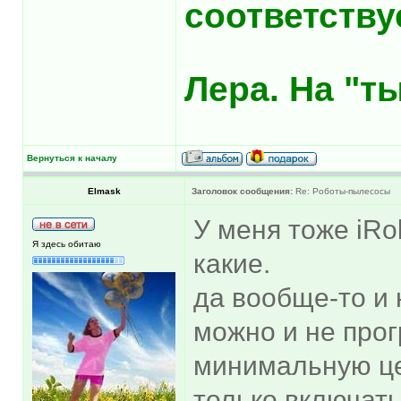
соответству
Лера. На "т
Вернуться к началу
Elmask
Заголовок сообщения:
Re: Роботы-пылесосы
У меня тоже iR
Я здесь обитаю
какие.
да вообще-то и
можно и не про
минимальную це
только включать