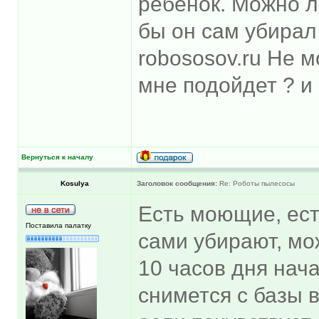
ребенок. Можно ли
бы он сам убирал 
robososov.ru Не м
мне подойдет ? и 
Вернуться к началу
Kosulya
Заголовок сообщения:
Re: Роботы пылесосы
Есть моющие, ест
Поставила палатку
сами убирают, мо
10 часов дня нача
снимется с базы в