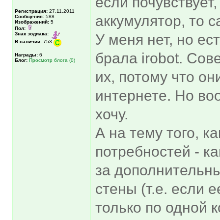
если почувствует,
Регистрация:
27.11.2011
аккумулятор, то с
Сообщения:
588
Изображений:
5
Пол:
Знак зодиака:
У меня нет, но ес
В наличии:
753
брала irobot. Сов
Награды:
6
Блог:
Просмотр блога (0)
их, потому что он
интернете. Но во
хочу.
А на тему того, ка
потребностей - ка
за дополнительны
стены (т.е. если 
только по одной к