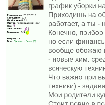
график уборки на
Приходишь на об
Регистрация:
25.07.2012
Сообщения:
214
Изображений:
21
работает, а ты - н
Откуда:
Краснодарский край
Пол:
Знак зодиака:
Конечно, прибор
В наличии:
245
Награды:
3
но если финансы
Блог:
Просмотр блога (0)
вообще обожаю в
- новые хим. сре
всяческую техник
Что важно при в
техники) - задав
Мои родители ку
Стоит ровно в п