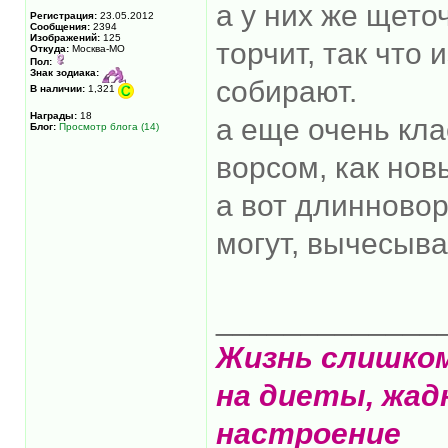
а у них же щет
Регистрация:
23.05.2012
Сообщения:
2394
Изображений:
125
торчит, так что 
Откуда:
Москва-МО
Пол:
Знак зодиака:
собирают.
В наличии:
1,321
Награды:
18
а еще очень кла
Блог:
Просмотр блога (14)
ворсом, как нов
а вот длинновор
могут, вычесыва
_____________
Жизнь слишко
на диеты, жад
настроение