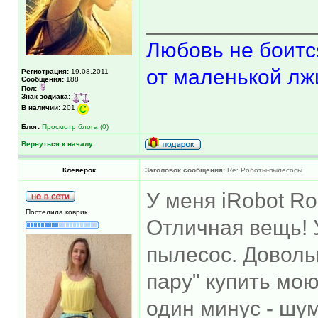
______________
Любовь не боитс
от маленькой лж
Регистрация:
19.08.2011
Сообщения:
188
Пол:
Знак зодиака:
В наличии:
201
Блог:
Просмотр блога (0)
Вернуться к началу
Клеверок
Заголовок сообщения:
Re: Роботы-пылесосы
У меня iRobot R
Постелила коврик
Отличная вещь! 
пылесос. Довольн
пару" купить мо
один минус - шу