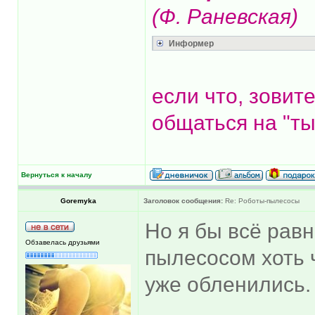
(Ф. Раневская)
Информер
если что, зовит
общаться на "ты
Вернуться к началу
Goremyka
Заголовок сообщения:
Re: Роботы-пылесосы
Но я бы всё равн
Обзавелась друзьями
пылесосом хоть ч
уже обленились.