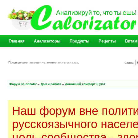
Главная
Анализаторы
Продукты
Рецепты
Витам
Предыдущее посещение: менее минуты назад
Стиль:
Форум Calorizator
»
Дом и работа
»
Домашний комфорт и уют
Наш форум вне полити
русскоязычного насел
цель сообщества - здо