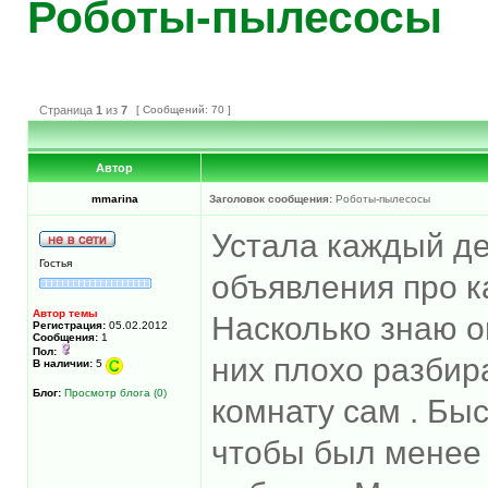
Роботы-пылесосы
Страница
1
из
7
[ Сообщений: 70 ]
Автор
mmarina
Заголовок сообщения:
Роботы-пылесосы
Устала каждый де
Гостья
объявления про к
Автор темы
Насколько знаю о
Регистрация:
05.02.2012
Сообщения:
1
Пол:
них плохо разбир
В наличии:
5
Блог:
Просмотр блога (0)
комнату сам . Бы
чтобы был менее 