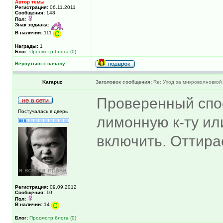
Автор темы
Регистрация:
06.11.2011
Сообщения:
148
Пол:
Знак зодиака:
В наличии:
111
Награды:
1
Блог:
Просмотр блога (0)
Вернуться к началу
Karapuz
Заголовок сообщения:
Re: Уход за микроволновкой
Проверенный спос
Постучалась в дверь
лимонную к-ту ил
включить. Оттира
Регистрация:
09.09.2012
Сообщения:
10
Пол:
В наличии:
14
Блог:
Просмотр блога (0)