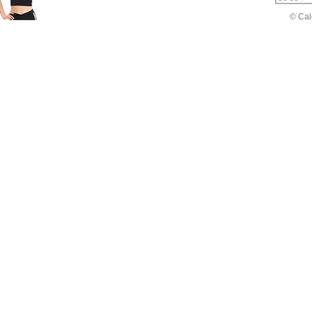
© Cal