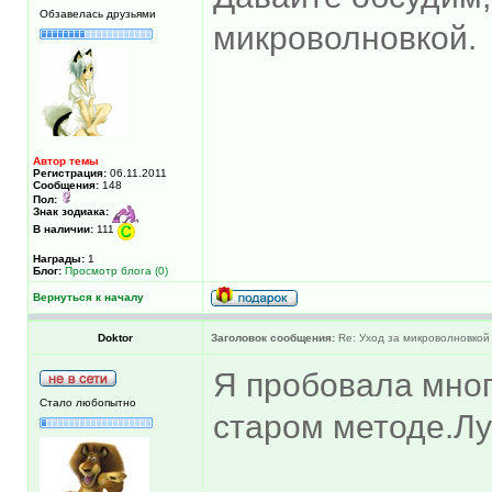
Обзавелась друзьями
микроволновкой.
Автор темы
Регистрация:
06.11.2011
Сообщения:
148
Пол:
Знак зодиака:
В наличии:
111
Награды:
1
Блог:
Просмотр блога (0)
Вернуться к началу
Doktor
Заголовок сообщения:
Re: Уход за микроволновкой
Я пробовала мног
Стало любопытно
старом методе.Лу