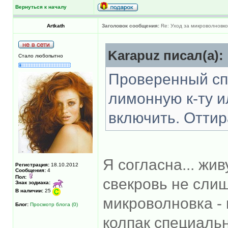
Вернуться к началу
Artkath
Заголовок сообщения:
Re: Уход за микроволновк
Karapuz писал(а):
Стало любопытно
Проверенный спо
лимонную к-ту и
включить. Оттир
Я согласна... жи
Регистрация:
18.10.2012
Сообщения:
4
Пол:
свекровь не слиш
Знак зодиака:
В наличии:
25
микроволновка - 
Блог:
Просмотр блога (0)
колпак специальн