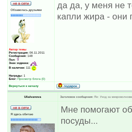
да да, у меня не 
Обзавелась друзьями
капли жира - они
Автор темы
Регистрация:
06.11.2011
Сообщения:
148
Пол:
Знак зодиака:
В наличии:
111
Награды:
1
Блог:
Просмотр блога (0)
Вернуться к началу
UliaIvanova
Заголовок сообщения:
Re: Уход за микроволновк
Мне помогают о
Я здесь обитаю
посуды...