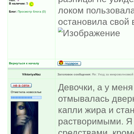
Пол:
В наличии:
5
локом пользовала
Блог:
Просмотр блога (0)
остановила свой 
Вернуться к началу
ViktoriyaNaz
Заголовок сообщения:
Re: Уход за микроволновкой
Девочки, а у мен
Отметила новоселье
отмывалась дверк
капли жира и ста
растворимыми. Я
средствами, кром