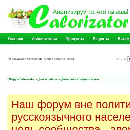
Главная
Анализаторы
Продукты
Рецепты
Витам
Предыдущее посещение: менее минуты назад
Стиль:
Форум Calorizator
»
Дом и работа
»
Домашний комфорт и уют
Наш форум вне полити
русскоязычного насел
цель сообщества - здо