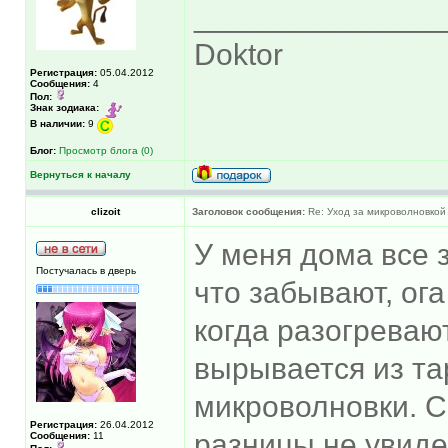
______________
Doktor
Регистрация:
05.04.2012
Сообщения:
4
Пол:
Знак зодиака:
В наличии:
9
Блог:
Просмотр блога (0)
Вернуться к началу
clizoit
Заголовок сообщения:
Re: Уход за микроволновкой
У меня дома все 
Постучалась в дверь
что забывают, ога
когда разогреваю
вырывается из та
микроволновки. С
Регистрация:
26.04.2012
разницы не увиде
Сообщения:
11