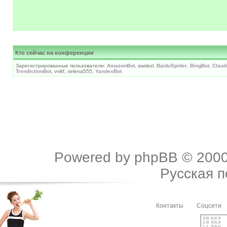
Кто сейчас на конференции
Зарегистрированные пользователи:
AmazonBot
, awskol,
BaiduSpider
,
BingBot
,
Claud
TrendictionBot
, vvikf, xelena555,
YandexBot
Powered by
phpBB
© 2000
Русская 
Контакты
Соцсети