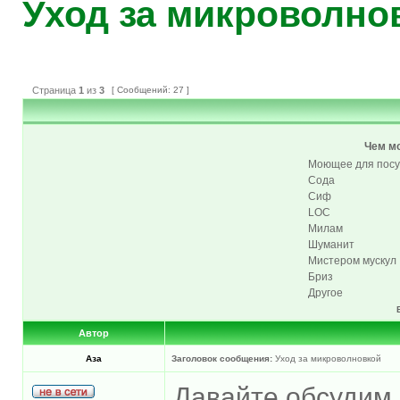
Уход за микроволно
Страница
1
из
3
[ Сообщений: 27 ]
Чем м
Моющее для пос
Сода
Сиф
LOC
Милам
Шуманит
Мистером мускул
Бриз
Другое
Автор
Аза
Заголовок сообщения:
Уход за микроволновкой
Давайте обсудим,