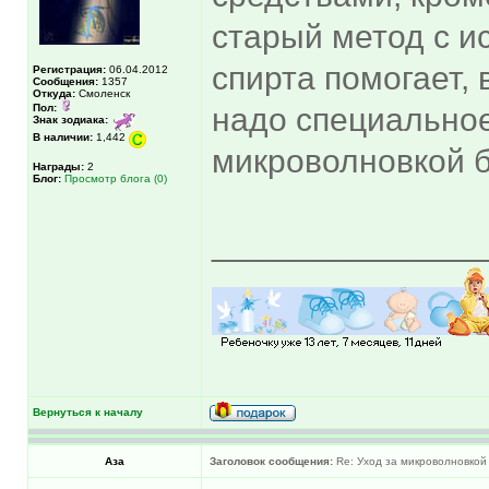
старый метод с 
спирта помогает, 
Регистрация:
06.04.2012
Сообщения:
1357
Откуда:
Смоленск
Пол:
надо специальное
Знак зодиака:
В наличии:
1,442
микроволновкой б
Награды:
2
Блог:
Просмотр блога (0)
______________
Вернуться к началу
Аза
Заголовок сообщения:
Re: Уход за микроволновкой