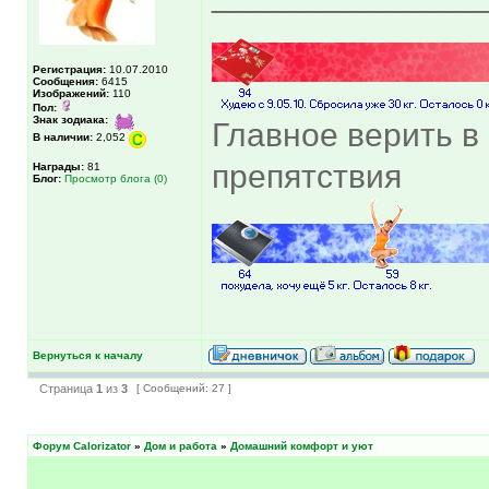
Регистрация:
10.07.2010
Сообщения:
6415
Изображений:
110
Пол:
Знак зодиака:
Главное верить в 
В наличии:
2,052
препятствия
Награды:
81
Блог:
Просмотр блога (0)
Вернуться к началу
Страница
1
из
3
[ Сообщений: 27 ]
Форум Calorizator
»
Дом и работа
»
Домашний комфорт и уют