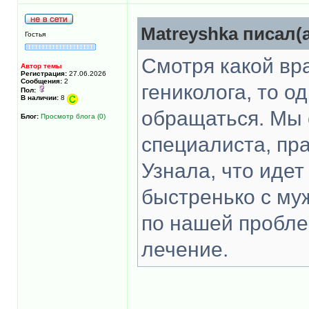
Matreyshka писал(а
Гостья
Смотря какой вр
Автор темы
Регистрация:
27.06.2026
Сообщения:
2
гениколога, то о
Пол:
В наличии:
8
обращаться. Мы 
Блог:
Просмотр блога (0)
специалиста, пр
Узнала, что идет
быстренько с му
по нашей проблем
лечение.