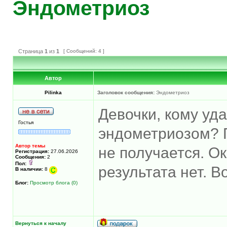
Эндометриоз
Страница
1
из
1
[ Сообщений: 4 ]
Автор
Pilinka
Заголовок сообщения:
Эндометриоз
Девочки, кому уд
Гостья
эндометриозом? П
Автор темы
не получается. Ок
Регистрация:
27.06.2026
Сообщения:
2
Пол:
результата нет. 
В наличии:
8
Блог:
Просмотр блога (0)
Вернуться к началу