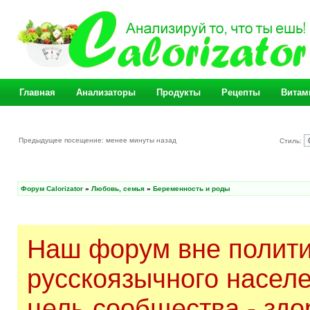
Главная
Анализаторы
Продукты
Рецепты
Витам
Предыдущее посещение: менее минуты назад
Стиль:
Форум Calorizator
»
Любовь, семья
»
Беременность и роды
Наш форум вне полити
русскоязычного насел
цель сообщества - здо