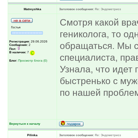
Matreyshka
Заголовок сообщения:
Re: Эндометриоз
Смотря какой вра
Гостья
гениколога, то од
Регистрация:
29.06.2026
обращаться. Мы 
Сообщения:
2
Пол:
В наличии:
7
специалиста, пра
Блог:
Просмотр блога (0)
Узнала, что идет
быстренько с муж
по нашей проблем
Вернуться к началу
Pilinka
Заголовок сообщения:
Re: Эндометриоз