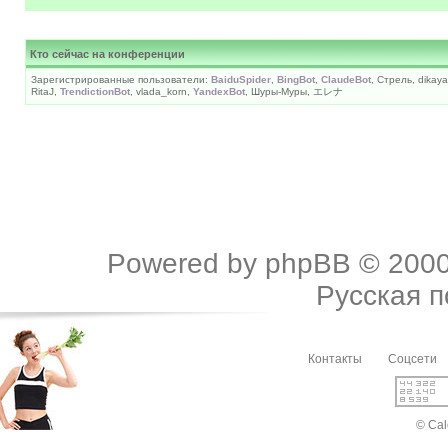
Кто сейчас на конференции
Зарегистрированные пользователи:
BaiduSpider
,
BingBot
,
ClaudeBot
, Стрель, dikaya
RitaJ,
TrendictionBot
, vlada_korn,
YandexBot
, Шуры-Муры, エレナ
Powered by
phpBB
© 2000
Русская 
Контакты
Соцсети
© Cal