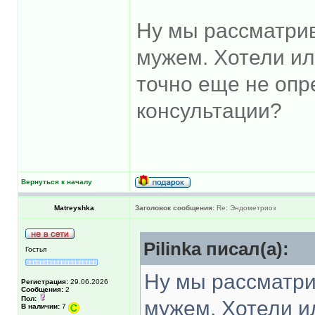
Ну мы рассматрив
мужем. Хотели ил
точно еще не опр
консультации?
Вернуться к началу
Matreyshka
Заголовок сообщения:
Re: Эндометриоз
Pilinka писал(а):
Гостья
Ну мы рассматри
Регистрация:
29.06.2026
Сообщения:
2
Пол:
мужем. Хотели и
В наличии:
7