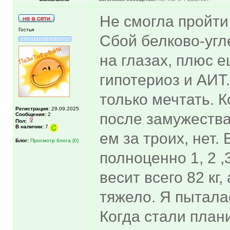
Не смогла пройти
Гостья
Сбой белково-угл
на глазах, плюс 
гипотериоз и АИТ
только мечтать. 
Регистрация:
29.09.2025
после замужества 
Сообщения:
2
Пол:
В наличии:
7
ем за троих, нет.
Блог:
Просмотр блога (0)
полноценно 1, 2 ,
весит всего 82 кг,
тяжело. Я пыталас
Когда стали план