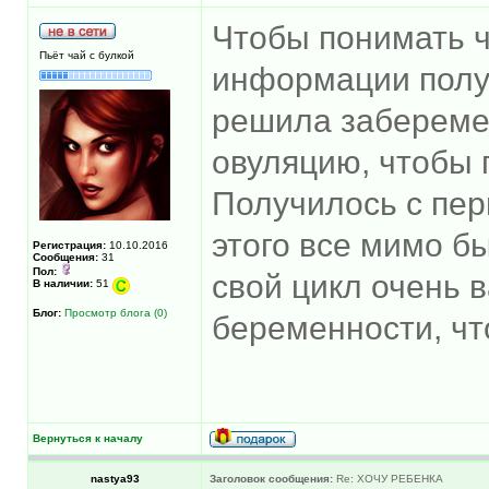
Чтобы понимать ч
Пьёт чай с булкой
информации получ
решила заберемен
овуляцию, чтобы 
Получилось с перв
этого все мимо бы
Регистрация:
10.10.2016
Сообщения:
31
Пол:
свой цикл очень 
В наличии:
51
Блог:
Просмотр блога (0)
беременности, чт
Вернуться к началу
nastya93
Заголовок сообщения:
Re: ХОЧУ РЕБЕНКА