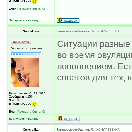
В наличии:
228
Блог:
Просмотр блога (0)
Вернуться к началу
Sandakova
Заголовок сообщения:
Re: ХОЧУ РЕБЕНКА
Ситуации разные б
Обзавелась друзьями
во время овуляци
пополнением. Есть
советов для тех, 
Регистрация:
01.12.2015
Сообщения:
150
Пол:
В наличии:
160
Блог:
Просмотр блога (0)
Вернуться к началу
Кокетo4ka
Заголовок сообщения:
Re: ХОЧУ РЕБЕНКА