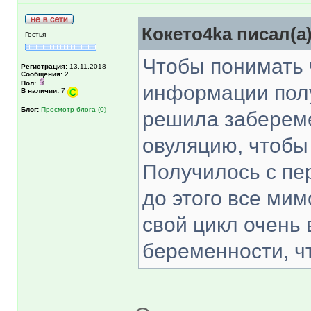
Кокетo4ka писал(а)
Гостья
Чтобы понимать 
Регистрация:
13.11.2018
Сообщения:
2
Пол:
информации полу
В наличии:
7
Блог:
Просмотр блога (0)
решила забереме
овуляцию, чтобы
Получилось с пер
до этого все мим
свой цикл очень 
беременности, ч