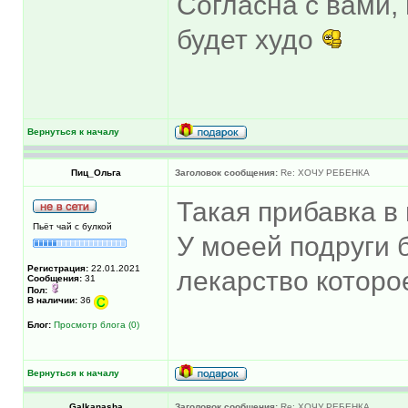
Согласна с вами, 
будет худо
Вернуться к началу
Пиц_Ольга
Заголовок сообщения:
Re: ХОЧУ РЕБЕНКА
Такая прибавка в 
Пьёт чай с булкой
У моеей подруги 
Регистрация:
22.01.2021
лекарство которо
Сообщения:
31
Пол:
В наличии:
36
Блог:
Просмотр блога (0)
Вернуться к началу
Galkanasha
Заголовок сообщения:
Re: ХОЧУ РЕБЕНКА