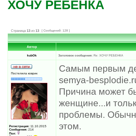
ХОЧУ РЕБЕНКА
Страница
13
из
13
[ Сообщений: 128 ]
Автор
kubOk
Заголовок сообщения:
Re: ХОЧУ РЕБЕНКА
Самым первым де
Постелила коврик
semya-besplodie.
Причина может бы
женщине...и толь
проблемы. Обычн
этом.
Регистрация:
11.10.2015
Сообщения:
214
Пол: