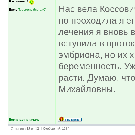
В наличии:
7
Нас вела Коссови
Блог:
Просмотр блога (0)
но проходила я е
лечения я вновь 
вступила в проток
эмбриона, но их 
беременность. Уж
расти. Думаю, чт
Михайловны.
Вернуться к началу
Страница
13
из
13
[ Сообщений: 128 ]