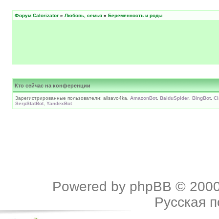
Форум Calorizator
»
Любовь, семья
»
Беременность и роды
Кто сейчас на конференции
Зарегистрированные пользователи: allsavo4ka,
AmazonBot
,
BaiduSpider
,
BingBot
,
C
SerpStatBot
,
YandexBot
Powered by
phpBB
© 2000
Русская 