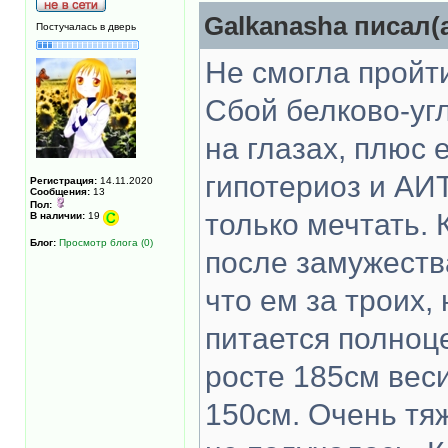
Galkanasha писал(а
Постучалась в дверь
Не смогла пройт
Сбой белково-угл
на глазах, плюс
гипотериоз и АИ
Регистрация:
14.11.2020
Сообщения:
13
Пол:
только мечтать. 
В наличии:
19
Блог:
Просмотр блога (0)
после замужества
что ем за троих, 
питается полноце
росте 185см весит
150см. Очень тяж