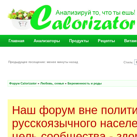
Главная
Анализаторы
Продукты
Рецепты
Витам
Предыдущее посещение: менее минуты назад
Стиль:
Форум Calorizator
»
Любовь, семья
»
Беременность и роды
Наш форум вне полити
русскоязычного насел
цель сообщества - здо