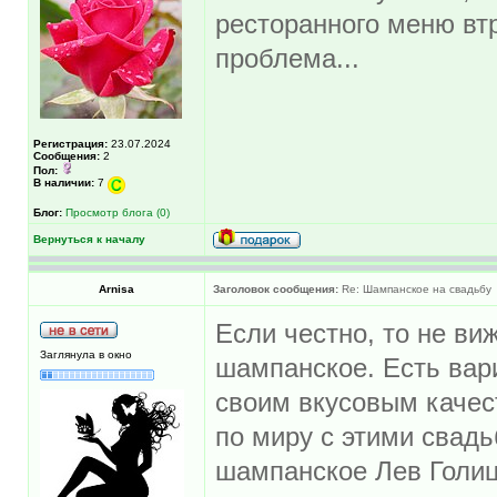
ресторанного меню втр
проблема...
Регистрация:
23.07.2024
Сообщения:
2
Пол:
В наличии:
7
Блог:
Просмотр блога (0)
Вернуться к началу
Arnisa
Заголовок сообщения:
Re: Шампанское на свадьбу
Если честно, то не ви
Заглянула в окно
шампанское. Есть вар
своим вкусовым качес
по миру с этими свадь
шампанское Лев Голи