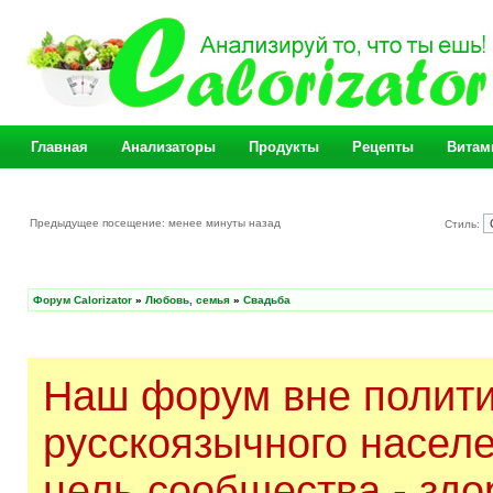
Главная
Анализаторы
Продукты
Рецепты
Витам
Предыдущее посещение: менее минуты назад
Стиль:
Форум Calorizator
»
Любовь, семья
»
Свадьба
Наш форум вне полити
русскоязычного насел
цель сообщества - здо