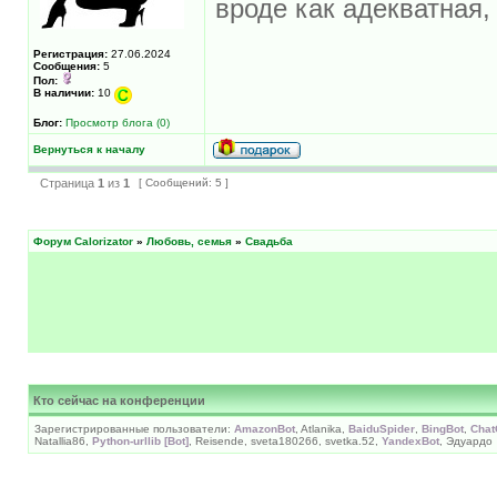
вроде как адекватная,
Регистрация:
27.06.2024
Сообщения:
5
Пол:
В наличии:
10
Блог:
Просмотр блога (0)
Вернуться к началу
Страница
1
из
1
[ Сообщений: 5 ]
Форум Calorizator
»
Любовь, семья
»
Свадьба
Кто сейчас на конференции
Зарегистрированные пользователи:
AmazonBot
, Atlanika,
BaiduSpider
,
BingBot
,
Chat
Natallia86,
Python-urllib [Bot]
, Reisende, sveta180266, svetka.52,
YandexBot
, Эдуардо