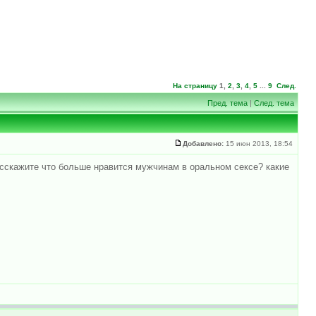
На страницу
1
,
2
,
3
,
4
,
5
...
9
След.
Пред. тема
|
След. тема
Добавлено:
15 июн 2013, 18:54
асскажите что больше нравится мужчинам в оральном сексе? какие