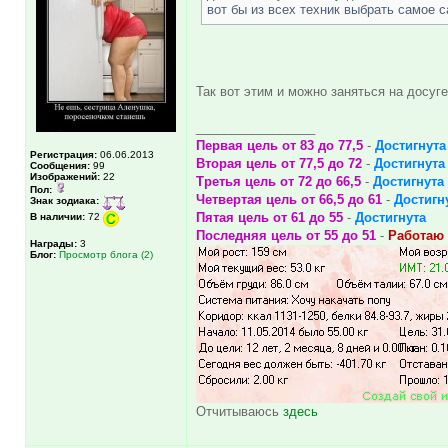
вот бы из всех техник выбрать самое с
Так вот этим и можно заняться на досуг
_________________
Первая цель от 83 до 77,5
-
Достигнута
Регистрация:
06.06.2013
Вторая цель от 77,5 до 72
-
Достигнута
Сообщения:
99
Изображений:
22
Третья цель от 72 до 66,5
-
Достигнута
Пол:
Четвертая цель от 66,5 до 61
-
Достигн
Знак зодиака:
Пятая цель от 61 до 55
-
Достигнута
В наличии:
72
Последняя цель от 55 до 51
-
Работаю 
Награды:
3
Блог:
Просмотр блога (2)
Отчитываюсь
здесь