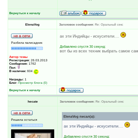
Вернуться к началу
ElenaVog
Заголовок сообщения:
Re: Оральный секс
ах эти Индийцы - искусители....
Разбила палисадник
Добавлено спустя 30 секунд:
вот бы из всех техник выбрать самое сам
Автор темы
Регистрация:
26.03.2013
Сообщения:
1762
Пол:
В наличии:
604
Награды:
1
Блог:
Просмотр блога (0)
Вернуться к началу
hecate
Заголовок сообщения:
Re: Оральный секс
ElenaVog писал(а):
Решила остаться
ах эти Индийцы - искусители....
Добавлено спустя 30 секунд: