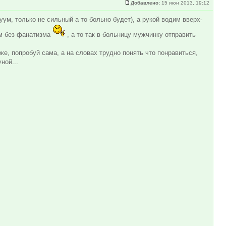
Добавлено:
15 июн 2013, 19:12
ум, только не сильный а то больно будет), а рукой водим вверх-
ем без фанатизма
, а то так в больницу мужчинку отправить
оже, попробуй сама, а на словах трудно понять что понравиться,
ной...