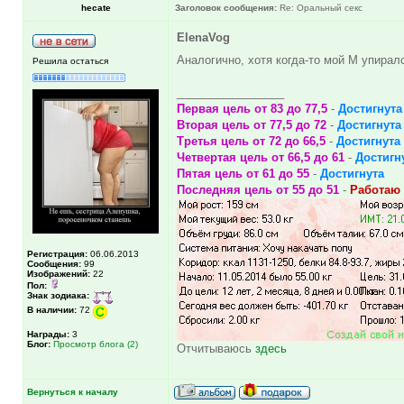
hecate
Заголовок сообщения:
Re: Оральный секс
ElenaVog
Аналогично, хотя когда-то мой М упиралс
Решила остаться
_________________
Первая цель от 83 до 77,5
-
Достигнута
Вторая цель от 77,5 до 72
-
Достигнута
Третья цель от 72 до 66,5
-
Достигнута
Четвертая цель от 66,5 до 61
-
Достигн
Пятая цель от 61 до 55
-
Достигнута
Последняя цель от 55 до 51
-
Работаю 
Регистрация:
06.06.2013
Сообщения:
99
Изображений:
22
Пол:
Знак зодиака:
В наличии:
72
Награды:
3
Блог:
Просмотр блога (2)
Отчитываюсь
здесь
Вернуться к началу