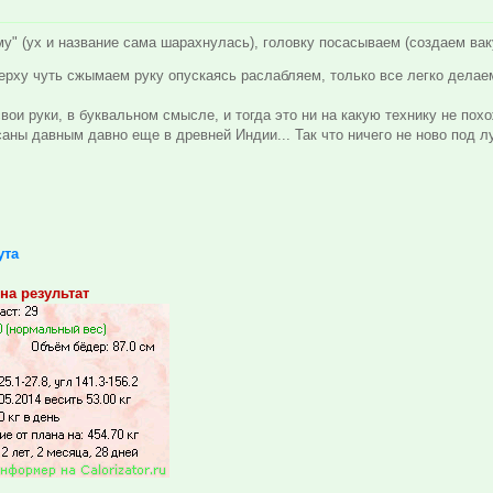
" (ух и название сама шарахнулась), головку посасываем (создаем ваку
верху чуть сжымаем руку опускаясь раслабляем, только все легко дела
вои руки, в буквальном смысле, и тогда это ни на какую технику не пох
аны давным давно еще в древней Индии... Так что ничего не ново под лу
ута
на результат