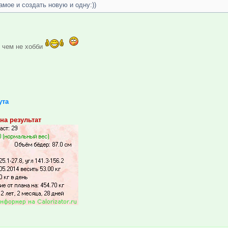
амое и создать новую и одну:))
е чем не хобби
ута
на результат