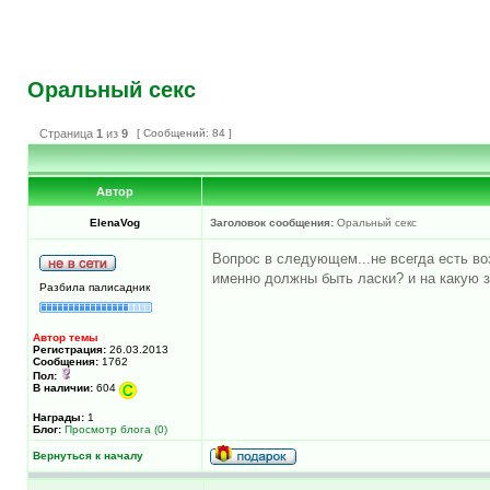
Оральный секс
Страница
1
из
9
[ Сообщений: 84 ]
Автор
ElenaVog
Заголовок сообщения:
Оральный секс
Вопрос в следующем...не всегда есть во
именно должны быть ласки? и на какую 
Разбила палисадник
Автор темы
Регистрация:
26.03.2013
Сообщения:
1762
Пол:
В наличии:
604
Награды:
1
Блог:
Просмотр блога (0)
Вернуться к началу