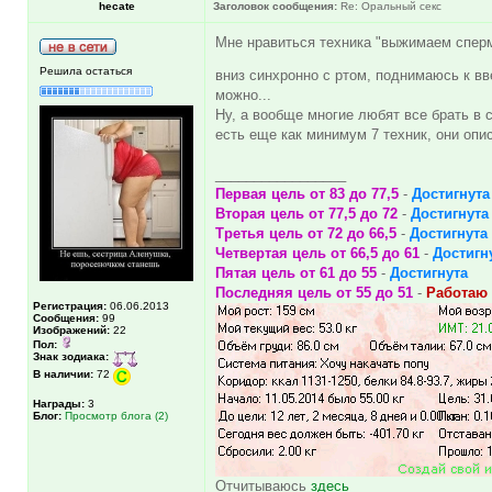
hecate
Заголовок сообщения:
Re: Оральный секс
Мне нравиться техника "выжимаем сперму
Решила остаться
вниз синхронно с ртом, поднимаюсь к в
можно...
Ну, а вообще многие любят все брать в с
есть еще как минимум 7 техник, они опис
_________________
Первая цель от 83 до 77,5
-
Достигнута
Вторая цель от 77,5 до 72
-
Достигнута
Третья цель от 72 до 66,5
-
Достигнута
Четвертая цель от 66,5 до 61
-
Достигн
Пятая цель от 61 до 55
-
Достигнута
Последняя цель от 55 до 51
-
Работаю 
Регистрация:
06.06.2013
Сообщения:
99
Изображений:
22
Пол:
Знак зодиака:
В наличии:
72
Награды:
3
Блог:
Просмотр блога (2)
Отчитываюсь
здесь