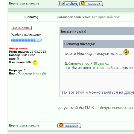
Вернуться к началу
ElenaVog
Заголовок сообщения:
Re: Оральный секс
hecate писал(а):
Разбила палисадник
ElenaVog писал(а):
Автор темы
Регистрация:
26.03.2013
ах эти Индийцы - искусители....
Сообщения:
1762
Пол:
В наличии:
604
Добавлено спустя 30 секунд:
вот бы из всех техник выбрать самое 
Награды:
1
Блог:
Просмотр блога (0)
Так вот этим и можно заняться на досу
да уж, мой бы ГМ был безумно счастлив 
Вернуться к началу