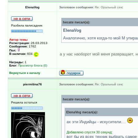
ElenaVog
Заголовок сообщения:
Re: Оральный секс
hecate писал(а):
Разбила палисадник
ElenaVog
Аналогично, хотя когда-то мой М упира
Автор темы
Регистрация:
26.03.2013
Сообщения:
1762
Пол:
а у нас наоборот мой меня развращает, н
В наличии:
604
Награды:
1
Блог:
Просмотр блога (0)
Вернуться к началу
piermitina76
Заголовок сообщения:
Re: Оральный секс
hecate писал(а):
Решила остаться
ElenaVog писал(а):
ах эти Индийцы - искусители....
Добавлено спустя 30 секунд:
вот бы из всех техник выбрать самое 