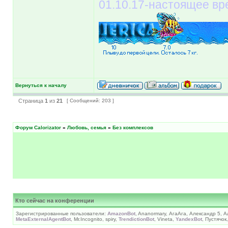
01.10.17-настоящее вр
Вернуться к началу
Страница
1
из
21
[ Сообщений: 203 ]
Форум Calorizator
»
Любовь, семья
»
Без комплексов
Кто сейчас на конференции
Зарегистрированные пользователи:
AmazonBot
, Ananormary, АгаАга, Александр 5, 
MetaExternalAgentBot
, Mr.Incognito, spiry,
TrendictionBot
, Vineta,
YandexBot
, Пустячо