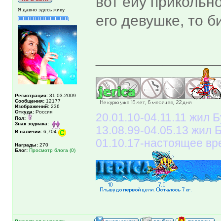
вот еиу прикольн
Я давно здесь живу
его девушке, то 
______________
Регистрация:
31.03.2009
Сообщения:
12177
Изображений:
236
Откуда:
Россия
20.01.10-04.11.11 жил Б
Пол:
Знак зодиака:
13.08.99-04.05.13 жил
В наличии:
6,704
01.10.17-настоящее вр
Награды:
270
Блог:
Просмотр блога (0)