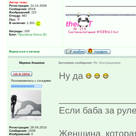
_____________
Автор темы
Регистрация:
24.10.2009
Сообщения:
8518
Изображений:
115
Откуда:
МО
Пол:
В наличии:
2,301
Награды:
100
Блог:
Просмотр блога (0)
Вернуться к началу
Марина Кошкина
Заголовок сообщения:
Re: Контрацепция
Ну да
Познакомилась с соседями
______________
Если баба за руле
Регистрация:
28.04.2010
Женщина, котора
Сообщения:
1509
Изображений:
0