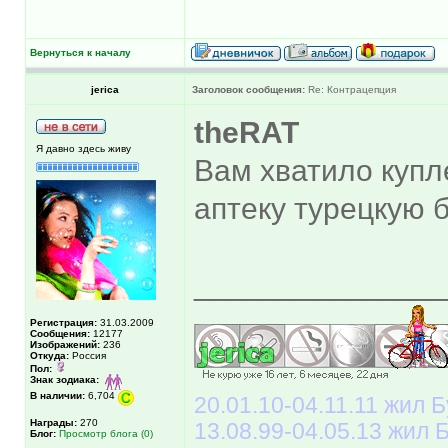
Вернуться к началу
jerica
Заголовок сообщения:
Re: Контрацепция
theRAT
Я давно здесь живу
Вам хватило купл
аптеку турецкую 
______________
Регистрация:
31.03.2009
Сообщения:
12177
Изображений:
236
Откуда:
Россия
Пол:
Знак зодиака:
В наличии:
6,704
20.01.10-04.11.11 жил Б
Награды:
270
13.08.99-04.05.13 жил
Блог:
Просмотр блога (0)