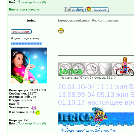
Блог:
Просмотр блога (0)
Вернуться к началу
jerica
Заголовок сообщения:
Re: Контрацепция
Я давно здесь живу
______________
20.01.10-04.11.11 жил Б
Регистрация:
31.03.2009
13.08.99-04.05.13 жил
Сообщения:
12177
Изображений:
236
Откуда:
Россия
01.10.17-настоящее вр
Пол:
Знак зодиака:
В наличии:
6,704
Награды:
270
Блог:
Просмотр блога (0)