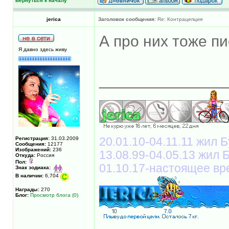
Вернуться к началу
jerica
Заголовок сообщения:
Re: Контрацепция
А про них тоже пи
Я давно здесь живу
______________
Регистрация:
31.03.2009
20.01.10-04.11.11 жил Б
Сообщения:
12177
Изображений:
236
13.08.99-04.05.13 жил
Откуда:
Россия
Пол:
01.10.17-настоящее вр
Знак зодиака:
В наличии:
6,704
Награды:
270
Блог:
Просмотр блога (0)