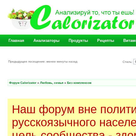
Главная
Анализаторы
Продукты
Рецепты
Витам
Предыдущее посещение: менее минуты назад
Стиль:
Форум Calorizator
»
Любовь, семья
»
Без комплексов
Наш форум вне полити
русскоязычного насел
цель сообщества - здо