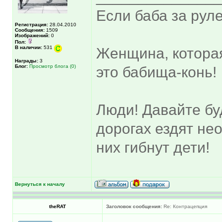
Если баба за руле
Регистрация:
28.04.2010
Сообщения:
1509
Изображений:
0
Пол:
В наличии:
531
Женщина, котора
Награды:
3
Блог:
Просмотр блога (0)
это бабища-конь!
Люди! Давайте бу
дорогах ездят не
них гибнут дети!
Вернуться к началу
theRAT
Заголовок сообщения:
Re: Контрацепция