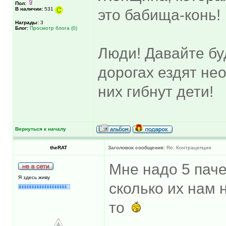
Пол:
В наличии:
531
это бабища-конь!
Награды:
3
Блог:
Просмотр блога (0)
Люди! Давайте бу
дорогах ездят не
них гибнут дети!
Вернуться к началу
theRAT
Заголовок сообщения:
Re: Контрацепция
Мне надо 5 пачек
Я здесь живу
сколько их нам 
то