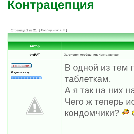
Контрацепция
Страница
1
из
21
[ Сообщений: 203 ]
Автор
theRAT
Заголовок сообщения:
Контрацепция
В одной из тем 
Я здесь живу
таблеткам.
А я так на них н
Чего ж теперь и
кондомчики?