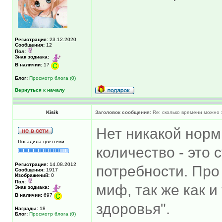
Регистрация:
23.12.2020
Сообщения:
12
Пол:
Знак зодиака:
В наличии:
17
Блог:
Просмотр блога (0)
Вернуться к началу
Kisik
Заголовок сообщения:
Re: сколько времени можно 
Нет никакой норм
Посадила цветочки
количество - это
Регистрация:
14.08.2012
потребности. Про
Сообщения:
1917
Изображений:
0
Пол:
миф, так же как 
Знак зодиака:
В наличии:
697
здоровья".
Награды:
18
Блог:
Просмотр блога (0)