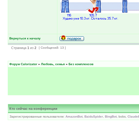
Вернуться к началу
Страница
1
из
2
[ Сообщений: 13 ]
Форум Calorizator
»
Любовь, семья
»
Без комплексов
Кто сейчас на конференции
Зарегистрированные пользователи:
AmazonBot
,
BaiduSpider
,
BingBot
, bobs,
Claude