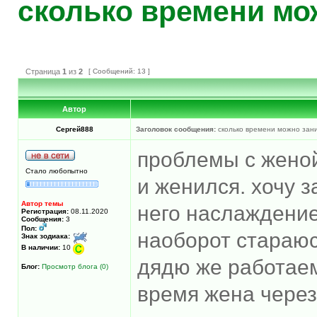
сколько времени мо
Страница
1
из
2
[ Сообщений: 13 ]
Автор
Сергей888
Заголовок сообщения:
сколько времени можно зани
проблемы с женой.
Стало любопытно
и женился. хочу 
Автор темы
него наслаждение
Регистрация:
08.11.2020
Сообщения:
3
Пол:
наоборот стараюс
Знак зодиака:
В наличии:
10
дядю же работаем
Блог:
Просмотр блога (0)
время жена через