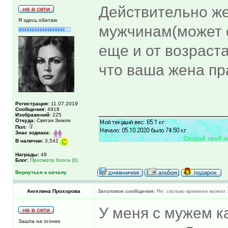
Действительно ж
Я здесь обитаю
мужчинам(может 
еще и от возраста
что ваша жена пр
______________
Регистрация:
11.07.2019
Сообщения:
4918
Изображений:
225
Откуда:
Святая Земля
Пол:
Знак зодиака:
В наличии:
3,542
Награды:
49
Блог:
Просмотр блога (0)
Вернуться к началу
Ангелина Прохорова
Заголовок сообщения:
Re: сколько времени можно 
У меня с мужем к
Зашла на огонек