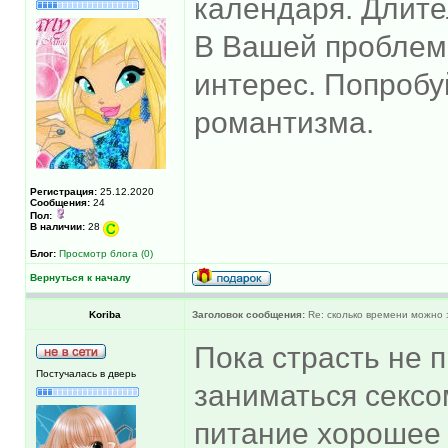
календаря. Длите
В Вашей проблеме
интерес. Попробу
романтизма.
Регистрация:
25.12.2020
Сообщения:
24
Пол:
В наличии:
28
Блог:
Просмотр блога (0)
Вернуться к началу
Koriba
Заголовок сообщения:
Re: сколько времени можно 
Пока страсть не 
Постучалась в дверь
заниматься сексом
питание хорошее 