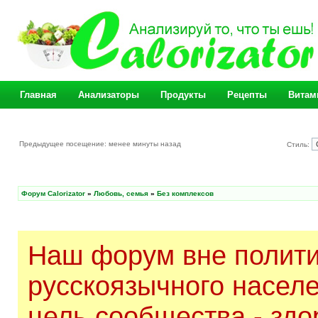
Главная
Анализаторы
Продукты
Рецепты
Витам
Предыдущее посещение: менее минуты назад
Стиль:
Форум Calorizator
»
Любовь, семья
»
Без комплексов
Наш форум вне полити
русскоязычного насел
цель сообщества - здо