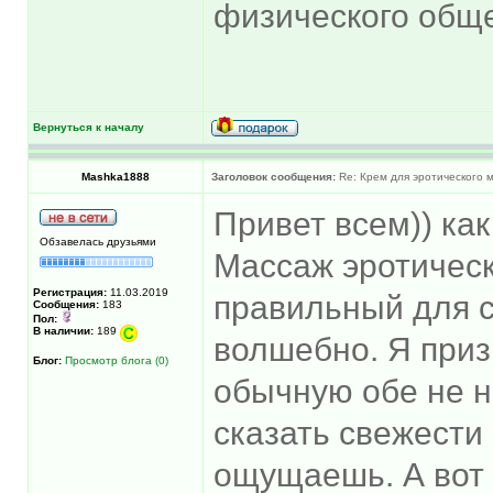
физического общ
Вернуться к началу
Mashka1888
Заголовок сообщения:
Re: Крем для эротического 
Привет всем)) как
Обзавелась друзьями
Массаж эротическ
Регистрация:
11.03.2019
правильный для с
Сообщения:
183
Пол:
В наличии:
189
волшебно. Я приз
Блог:
Просмотр блога (0)
обычную обе не н
сказать свежести 
ощущаешь. А вот 