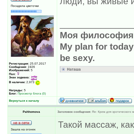
люди, вы живые 
Посадила цветочки
______________
Моя философия?
My plan for toda
be sexy.
Регистрация:
25.07.2017
Сообщения:
1926
Наташа
Изображений:
5
Пол:
Знак зодиака:
В наличии:
2,973
Награды:
5
Блог:
Просмотр блога (0)
Вернуться к началу
Pahhomova
Заголовок сообщения:
Re: Крем для эротического 
Такой массаж, ка
Зашла на огонек