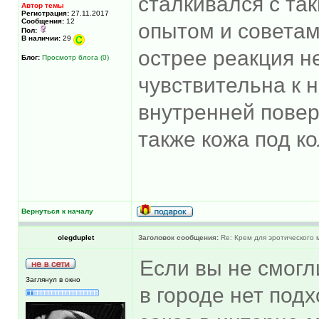
сталкивался с та
Автор темы
Регистрация:
27.11.2017
Сообщения:
12
опытом и советам
Пол:
В наличии:
29
острее реакция н
Блог:
Просмотр блога (0)
чувствительна к
внутренней поверх
также кожа под к
Вернуться к началу
olegduplet
Заголовок сообщения:
Re: Крем для эротического
Если вы не смогл
Заглянул в окно
в городе нет под