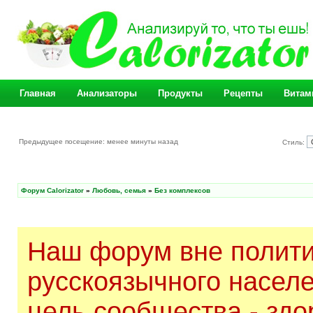
Главная
Анализаторы
Продукты
Рецепты
Витам
Предыдущее посещение: менее минуты назад
Стиль:
Форум Calorizator
»
Любовь, семья
»
Без комплексов
Наш форум вне полити
русскоязычного насел
цель сообщества - здо