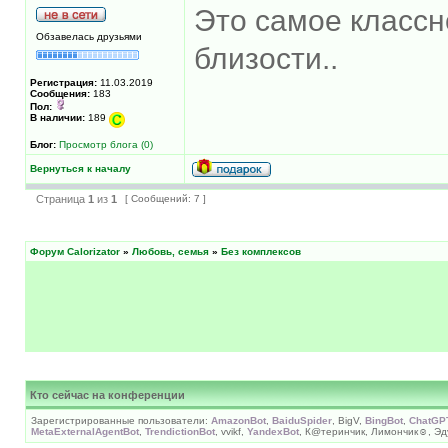
Это самое классн
Обзавелась друзьями
близости..
Регистрация:
11.03.2019
Сообщения:
183
Пол:
В наличии:
189
Блог:
Просмотр блога (0)
Вернуться к началу
Страница
1
из
1
[ Сообщений: 7 ]
Форум Calorizator
»
Любовь, семья
»
Без комплексов
Кто сейчас на конференции
Зарегистрированные пользователи:
AmazonBot
,
BaiduSpider
, BigV,
BingBot
,
ChatGP
MetaExternalAgentBot
,
TrendictionBot
, vvikf,
YandexBot
, К@теринчик, Лимончик☺, Э