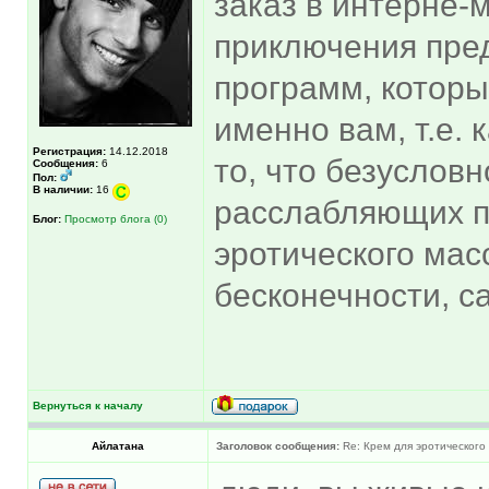
заказ в интерне-
приключения пре
программ, которы
именно вам, т.е.
Регистрация:
14.12.2018
то, что безуслов
Сообщения:
6
Пол:
В наличии:
16
расслабляющих п
Блог:
Просмотр блога (0)
эротического мас
бесконечности, с
Вернуться к началу
Айлатана
Заголовок сообщения:
Re: Крем для эротического