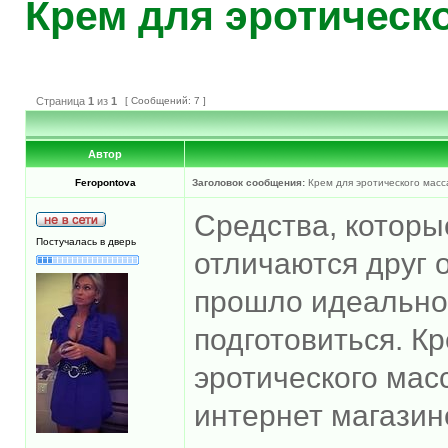
Крем для эротическ
Страница
1
из
1
[ Сообщений: 7 ]
Автор
Feropontova
Заголовок сообщения:
Крем для эротического мас
Средства, которы
Постучалась в дверь
отличаются друг о
прошло идеально,
подготовиться. К
эротического мас
интернет магазине