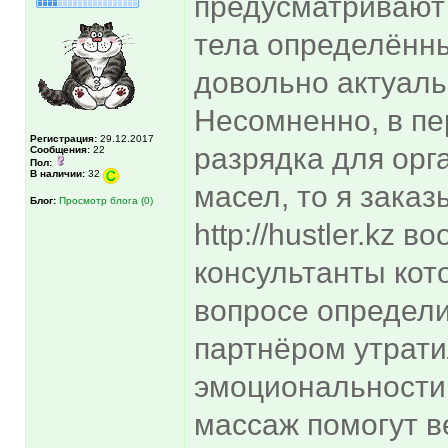
предусматривают 
тела определённ
довольно актуал
Несомненно, в пе
Регистрация:
29.12.2017
разрядка для орг
Сообщения:
22
Пол:
В наличии:
32
масел, то я зака
Блог:
Просмотр блога (0)
http://hustler.kz 
консультанты кот
вопросе определи
партнёром утрати
эмоциональности 
массаж помогут в