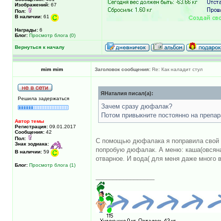
Изображений:
67
Пол:
В наличии:
61
Награды:
6
Блог:
Просмотр блога (0)
Вернуться к началу
mim mim
Заголовок сообщения:
Re: Как наладит стул
ЯНаталия писал(а):
Решила задержаться
Зачем сразу дюфалак?
Потом привыкните постоянно на препар
Автор темы
Регистрация:
09.01.2017
Сообщения:
42
Пол:
С помощью дюфалака я поправила свой ст
Знак зодиака:
попробую дюфалак. А меню: каша(овсяная
В наличии:
59
отварное. И вода( для меня даже много 
Блог:
Просмотр блога (1)
_________________