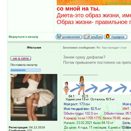
со мной на ты.
Диета-это образ жизни, им
Образ жизни- правильное 
Вернуться к началу
ЯНаталия
Заголовок сообщения:
Re: Как наладит стул
Зачем сразу дюфалак?
Потом привыкните постоянно на преп
Поставила палатку
_________________
Регистрация:
04.12.2016
Сообщения:
431