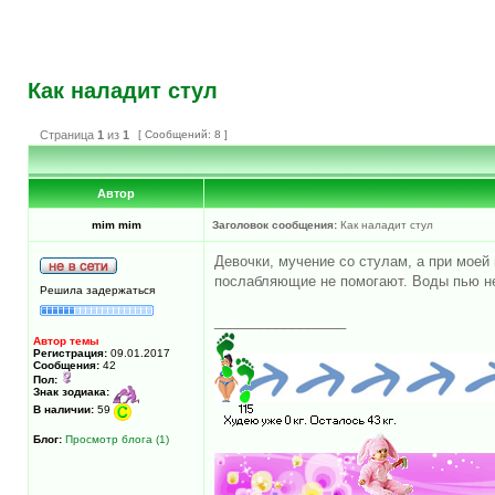
Как наладит стул
Страница
1
из
1
[ Сообщений: 8 ]
Автор
mim mim
Заголовок сообщения:
Как наладит стул
Девочки, мучение со стулам, а при моей 
послабляющие не помогают. Воды пью не 
Решила задержаться
_________________
Автор темы
Регистрация:
09.01.2017
Сообщения:
42
Пол:
Знак зодиака:
В наличии:
59
Блог:
Просмотр блога (1)