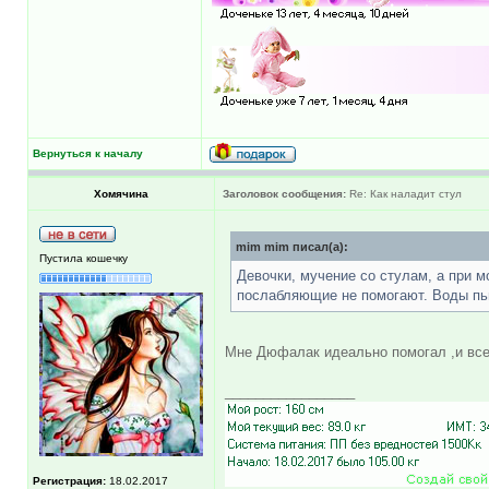
Вернуться к началу
Хомячина
Заголовок сообщения:
Re: Как наладит стул
mim mim писал(а):
Пустила кошечку
Девочки, мучение со стулам, а при м
послабляющие не помогают. Воды пью
Мне Дюфалак идеально помогал ,и все
_________________
Регистрация:
18.02.2017