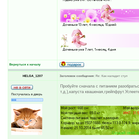
Вернуться к началу
HELGA_1207
Заголовок сообщения:
Re: Как наладит стул
Пробуйте сначала с питанием разобратьс
т.д.),капуста квашеная,грейпфрут.Успеет
Постучалась в дверь
_________________