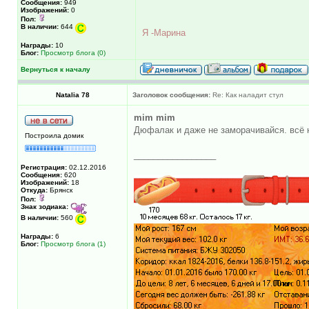
Сообщения:
949
Изображений:
0
Пол:
В наличии:
644
Я -Марина
Награды:
10
Блог:
Просмотр блога (0)
Вернуться к началу
Natalia 78
Заголовок сообщения:
Re: Как наладит стул
mim mim
Дюфалак и даже не заморачивайся. всё н
Построила домик
_________________
Регистрация:
02.12.2016
Сообщения:
620
Изображений:
18
Откуда:
Брянск
Пол:
Знак зодиака:
В наличии:
560
Награды:
6
Блог:
Просмотр блога (1)