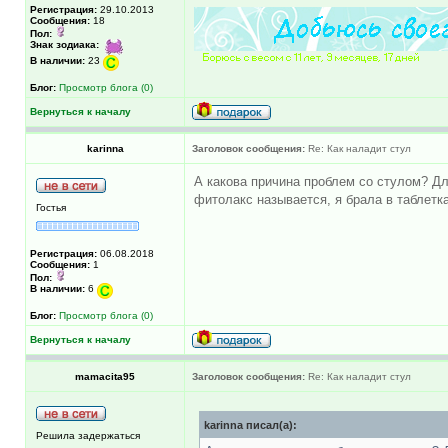
Регистрация:
29.10.2013
Сообщения:
18
Пол:
Знак зодиака:
В наличии:
23
Блог:
Просмотр блога (0)
Вернуться к началу
karinna
Заголовок сообщения:
Re: Как наладит стул
А какова причина проблем со стулом? Дл
фитолакс называется, я брала в таблетка
Гостья
Регистрация:
06.08.2018
Сообщения:
1
Пол:
В наличии:
6
Блог:
Просмотр блога (0)
Вернуться к началу
mamacita95
Заголовок сообщения:
Re: Как наладит стул
karinna писал(а):
Решила задержаться