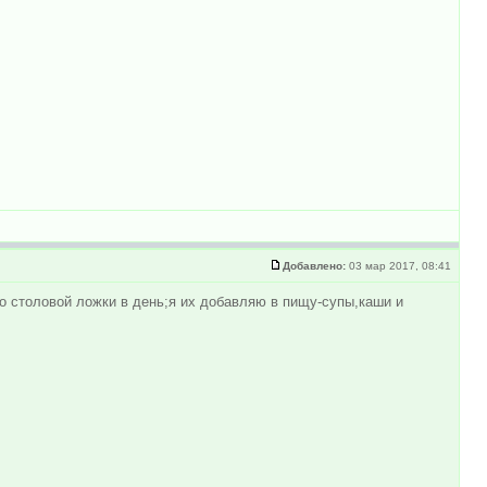
Добавлено:
03 мар 2017, 08:41
ло столовой ложки в день;я их добавляю в пищу-супы,каши и