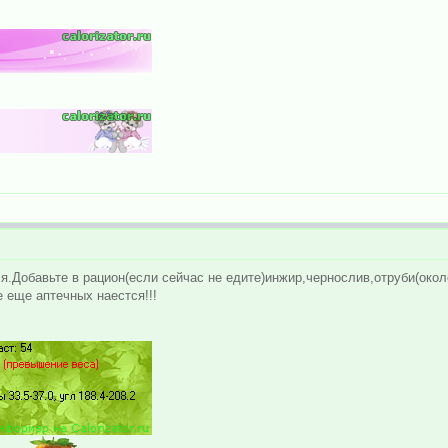
я.Добавьте в рацион(если сейчас не едите)инжир,чернослив,отруби(око
е еще аптечных наестся!!!