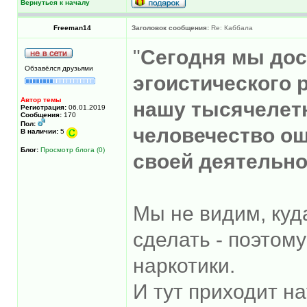
Вернуться к началу
Freeman14
Заголовок сообщения:
Re: Каббала
"
Сегодня мы дос
Обзавёлся друзьями
эгоистического 
Автор темы
нашу тысячелет
Регистрация:
06.01.2019
Сообщения:
170
Пол:
человечество ощ
В наличии:
5
Блог:
Просмотр блога (0)
своей деятельно
Мы не видим, куд
сделать - поэтом
наркотики.
И тут приходит н