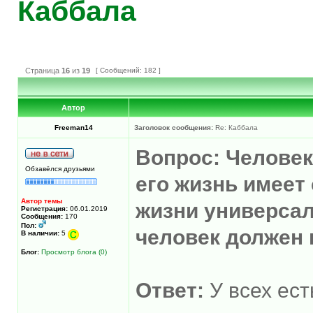
Каббала
Страница
16
из
19
[ Сообщений: 182 ]
Автор
Freeman14
Заголовок сообщения:
Re: Каббала
Вопрос: Человек
Обзавёлся друзьями
его жизнь имеет
Автор темы
жизни универса
Регистрация:
06.01.2019
Сообщения:
170
Пол:
человек должен
В наличии:
5
Блог:
Просмотр блога (0)
Ответ:
У всех ест