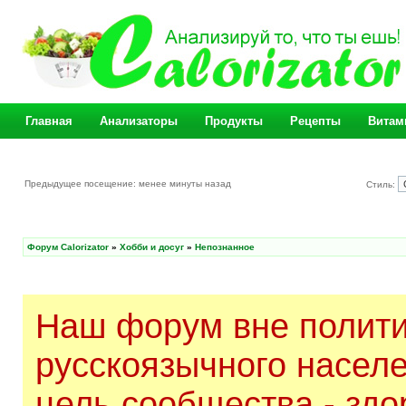
Главная
Анализаторы
Продукты
Рецепты
Витам
Предыдущее посещение: менее минуты назад
Стиль:
Форум Calorizator
»
Хобби и досуг
»
Непознанное
Наш форум вне полити
русскоязычного насел
цель сообщества - здо