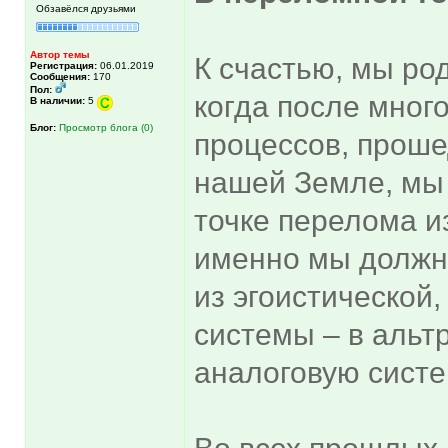
Обзавёлся друзьями
Автор темы
К счастью, мы ро
Регистрация:
06.01.2019
Сообщения:
170
Пол:
когда после мног
В наличии:
5
Блог:
Просмотр блога (0)
процессов, проше
нашей Земле, мы
точке перелома и
именно мы должны
из эгоистической
системы – в альт
аналоговую систе