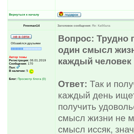
Вернуться к началу
Freeman14
Заголовок сообщения:
Re: Каббала
Вопрос: Трудно 
Обзавёлся друзьями
один смысл жизн
Автор темы
каждый человек
Регистрация:
06.01.2019
Сообщения:
170
Пол:
В наличии:
5
Блог:
Просмотр блога (0)
Ответ:
Так и пол
каждый день ищет
получить удоволь
смысл жизни не 
смысл иссяк, зна