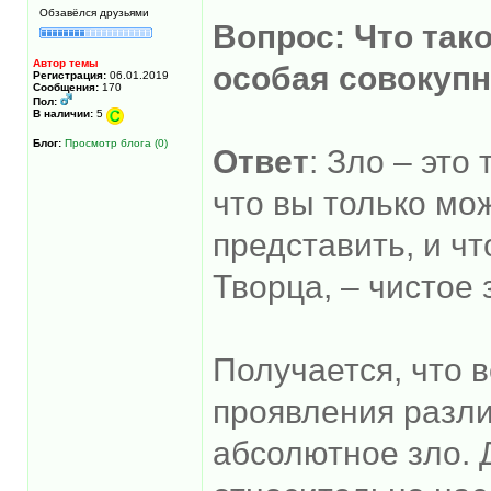
Обзавёлся друзьями
Вопрос: Что так
Автор темы
особая совокупн
Регистрация:
06.01.2019
Сообщения:
170
Пол:
В наличии:
5
Блог:
Просмотр блога (0)
Ответ
: Зло – это 
что вы только мо
представить, и чт
Творца, – чистое 
Получается, что в
проявления разл
абсолютное зло. 