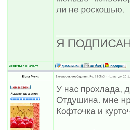
ли не роскошью.
______________
Я ПОДПИСАН
Вернуться к началу
Elena Prekr.
Заголовок сообщения:
Re: €£€N@ - Челлендж 25-1:
У нас прохлада, 
Я давно здесь живу
Отдушина. мне нр
Кофточка и курто