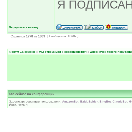
Я ПОДПИСАН
Вернуться к началу
Страница
1778
из
1869
[ Сообщений: 18687 ]
Форум Calorizator
»
Мы стремимся к совершенству!
»
Дневничок твоего похудени
Кто сейчас на конференции
Зарегистрированные пользователи:
AmazonBot
,
BaiduSpider
,
BingBot
,
ClaudeBot
,
G
Йося, Ната.гн