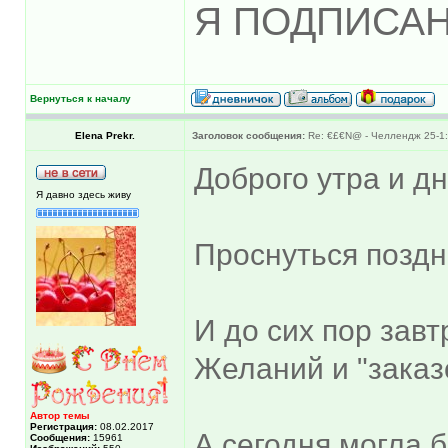
Я ПОДПИСАН
Вернуться к началу
Elena Prekr.
Заголовок сообщения:
Re: €£€N@ - Челлендж 25-1:
Доброго утра и д
Я давно здесь живу
Проснуться поздн
И до сих пор завт
Желаний и "заказо
Автор темы
Регистрация:
08.02.2017
А сегодня могла б
Сообщения:
15961