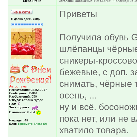
Elena Prekr.
Заголовок сообщения:
Re: €£€N@ - Челлендж 25-1:
Приветы
Я давно здесь живу
Получила обувь
шлёпанцы чёрные
сникеры-кроссово
бежевые, с доп. 
снимать, чёрные 
Автор темы
Регистрация:
08.02.2017
осень, ...
Сообщения:
15961
Изображений:
550
Откуда:
Страна Чудес
ну и всё. босонож
Пол:
Знак зодиака:
В наличии:
9,904
пока нет, или не 
Награды:
49
Блог:
Просмотр блога (0)
хватило товара.