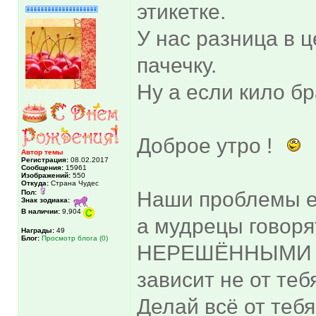
этикетке.
У нас разница в 
пачечку.
Ну а если кило бр
Доброе утро !
Автор темы
Регистрация:
08.02.2017
Сообщения:
15961
Изображений:
550
Откуда:
Страна Чудес
Наши проблемы е
Пол:
Знак зодиака:
В наличии:
9,904
а мудрецы гово
Награды:
49
Блог:
Просмотр блога (0)
НЕРЕШЁННЫМИ П
зависит не от теб
Делай всё от теб