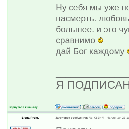
Ну себя мы уже п
насмерть. любовь 
большее. и это ч
сравнимо
дай Бог каждому
______________
Я ПОДПИСАН
Вернуться к началу
Elena Prekr.
Заголовок сообщения:
Re: €£€N@ - Челлендж 25-1: