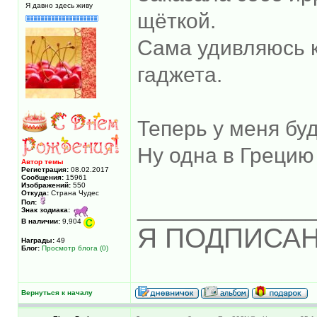
Я давно здесь живу
щёткой.
Сама удивляюсь ка
гаджета.
Теперь у меня бу
Ну одна в Грецию
Автор темы
Регистрация:
08.02.2017
Сообщения:
15961
Изображений:
550
Откуда:
Страна Чудес
______________
Пол:
Знак зодиака:
В наличии:
9,904
Я ПОДПИСАН
Награды:
49
Блог:
Просмотр блога (0)
Вернуться к началу