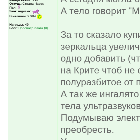
Изображений:
550
Откуда:
Страна Чудес
А тело говорит
Пол:
Знак зодиака:
В наличии:
9,904
Награды:
49
Блог:
Просмотр блога (0)
За то сказало ку
зеркальца увелич
одно добавить (чт
на Крите чтоб не 
полуразбитое от 
А так же ингалято
тела ультразвуков
Подумываю элект
преобресть.