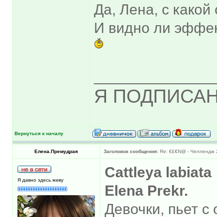
Да, Лена, с какой
И видно ли эффе
______________
Я ПОДПИСАН
Вернуться к началу
Елена.Премудрая
Заголовок сообщения:
Re: €£€N@ - Челлендж 2
Cattleya labiata
Я давно здесь живу
Elena Prekr.
Девочки, пьет с