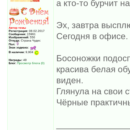
а кто-то бурчит н
Эх, завтра выспл
Автор темы
Регистрация:
08.02.2017
Сегодня в офисе. 
Сообщения:
15961
Изображений:
550
Откуда:
Страна Чудес
Пол:
Знак зодиака:
В наличии:
9,904
Босоножки подосп
Награды:
49
Блог:
Просмотр блога (0)
красива белая об
виден.
Глянула на свои 
Чёрные практич
______________