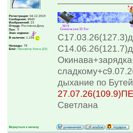
Регистрация:
04.12.2015
Сообщения:
9940
Изображений:
23
Откуда:
Ростов-на-Дону
Пол:
Знак зодиака:
С17.03.26(127.3)
В наличии:
1,159
С14.06.26(121.7)д
Награды:
79
Блог:
Просмотр блога (23)
Окинава+зарядка
сладкому+с9.07.
дыхание по Бутей
27.07.26(109.9)
Светлана
Вернуться к началу