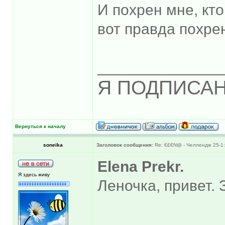
И похрен мне, кто
вот правда похр
______________
Я ПОДПИСАН
Вернуться к началу
soneika
Заголовок сообщения:
Re: €£€N@ - Челлендж 25-1:
Elena Prekr.
Я здесь живу
Леночка, привет. 
______________