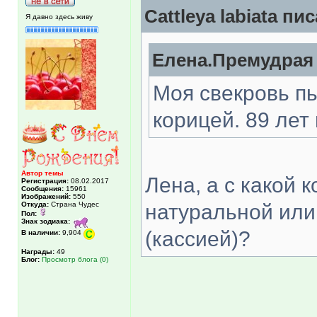
Cattleya labiata пис
Я давно здесь живу
Елена.Премудрая 
Моя свекровь п
корицей. 89 лет 
Автор темы
Лена, а с какой 
Регистрация:
08.02.2017
Сообщения:
15961
Изображений:
550
Откуда:
Страна Чудес
натуральной ил
Пол:
Знак зодиака:
(кассией)?
В наличии:
9,904
Награды:
49
Блог:
Просмотр блога (0)