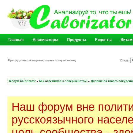
Главная
Анализаторы
Продукты
Рецепты
Витам
Предыдущее посещение: менее минуты назад
Стиль:
Форум Calorizator
»
Мы стремимся к совершенству!
»
Дневничок твоего похудени
Наш форум вне полити
русскоязычного насел
цель сообщества - здо