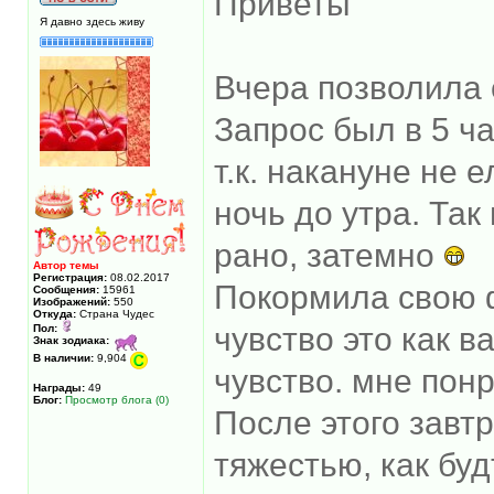
Приветы
Я давно здесь живу
Вчера позволила 
Запрос был в 5 ч
т.к. накануне не
ночь до утра. Так
рано, затемно
Автор темы
Регистрация:
08.02.2017
Покормила свою 
Сообщения:
15961
Изображений:
550
Откуда:
Страна Чудес
чувство это как в
Пол:
Знак зодиака:
В наличии:
9,904
чувство. мне понр
Награды:
49
Блог:
Просмотр блога (0)
После этого завт
тяжестью, как бу