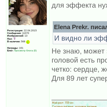
для эффекта ну
Elena Prekr. писал
Регистрация:
22.04.2015
Сообщения:
11070
И видно ли эф
Изображений:
13
Пол:
В наличии:
568
Награды:
161
Не знаю, может 
Блог:
Просмотр блога (0)
головой есть пр
четко: сердце, ж
Для 89 лет супе
_____________