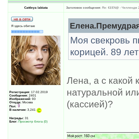
Cattleya labiata
Заголовок сообщения:
Re: €£€N@ - Челлендж 2
Елена.Премудрая
Я здесь обитаю
Моя свекровь п
корицей. 89 лет
Лена, а с какой
натуральной ил
Регистрация:
17.02.2019
Сообщения:
2401
Изображений:
93
(кассией)?
Откуда:
Москва
Пол:
В наличии:
3,241
Награды:
31
Блог:
Просмотр блога (0)
_____________