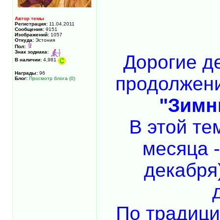
Автор темы
Регистрация:
11.04.2011
Сообщения:
9151
Изображений:
1057
Откуда:
Эстония
Пол:
Знак зодиака:
Дорогие д
В наличии:
4,981
Награды:
96
продолжени
Блог:
Просмотр блога (0)
"Зимн
В этой те
месяца -
декабря)
По традици