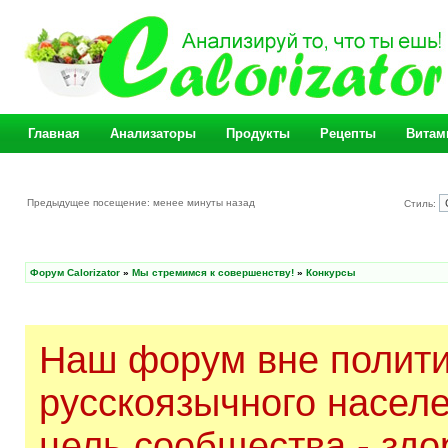
Главная
Анализаторы
Продукты
Рецепты
Витам
Предыдущее посещение: менее минуты назад
Стиль:
Форум Calorizator
»
Мы стремимся к совершенству!
»
Конкурсы
Наш форум вне полити
русскоязычного насел
цель сообщества - здо