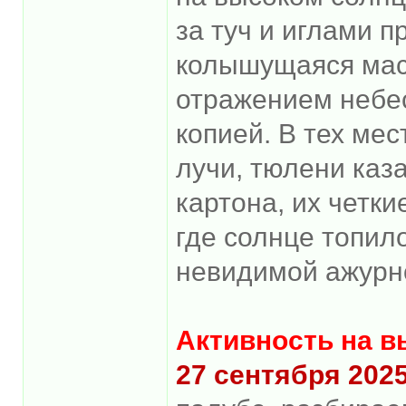
за туч и иглами п
колышущаяся мас
отражением небес
копией. В тех ме
лучи, тюлени каз
картона, их четк
где солнце топило
невидимой ажурн
Активность на 
27 сентября 202