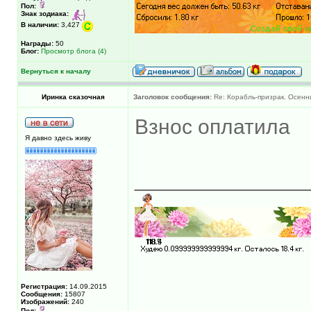
Пол:
Знак зодиака:
В наличии:
3,427
Награды:
50
Блог:
Просмотр блога (4)
Вернуться к началу
Иринка сказочная
Заголовок сообщения:
Re: Корабль-призрак. Осенни
Взнос оплатила
Я давно здесь живу
______________
Регистрация:
14.09.2015
Сообщения:
15807
Изображений:
240
Пол: