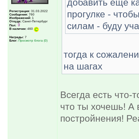
добавить еще ка
прогулке - чтоб
Регистрация:
31.03.2022
Сообщения:
760
Изображений:
1
Откуда:
Санкт-Петербург
силам - буду уч
Пол:
В наличии:
460
Награды:
7
Блог:
Просмотр блога (0)
тогда к сожалени
на шагах
Всегда есть что-т
что ты хочешь! А 
постройнения! Ре