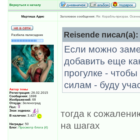
Вернуться к началу
Мартиша Адмс
Заголовок сообщения:
Re: Корабль-призрак. Осенн
Reisende писал(а):
Разбила палисадник
Если можно замен
добавить еще ка
прогулке - чтоб
силам - буду уча
Автор темы
Регистрация:
26.02.2015
Сообщения:
1698
Изображений:
68
Откуда:
Зеленоград
Пол:
тогда к сожалению
Знак зодиака:
В наличии:
3,427
на шагах
Награды:
50
Блог:
Просмотр блога (4)