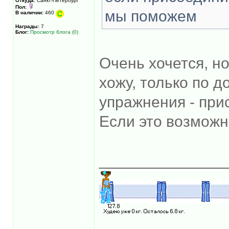
Откуда:
Санкт-Петербург
Пол:
мы поможем
В наличии:
460
Награды:
7
Блог:
Просмотр блога (0)
Очень хочется, но
хожу, только по д
упражнения - прис
Если это возможн
______________