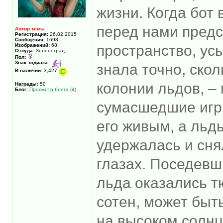
жизни. Когда бот
перед нами предс
Автор темы
Регистрация:
26.02.2015
Сообщения:
1698
Изображений:
68
пространство, ус
Откуда:
Зеленоград
Пол:
Знак зодиака:
знала точно, скол
В наличии:
3,427
колонии льдов, – 
Награды:
50
Блог:
Просмотр блога (4)
сумасшедшие игры
его живым, а льд
удержалась и сня
глазах. Поседевш
льда оказались т
сотен, может быть
на высоком солнц