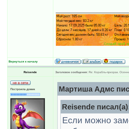
______________
Вернуться к началу
Reisende
Заголовок сообщения:
Re: Корабль-призрак. Осенн
Мартиша Адмс пис
Построила домик
Reisende писал(а)
Если можно заме