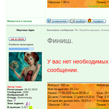
Вернуться к началу
Мартиша Адмс
Заголовок сообщения:
Re: Корабль-призрак. Осенни
Финиш.
Разбила палисадник
У вас нет необходимых
сообщении.
______________
Автор темы
Регистрация:
26.02.2015
Сообщения:
1698
Изображений:
68
Откуда:
Зеленоград
Пол:
Знак зодиака:
В наличии:
3,427