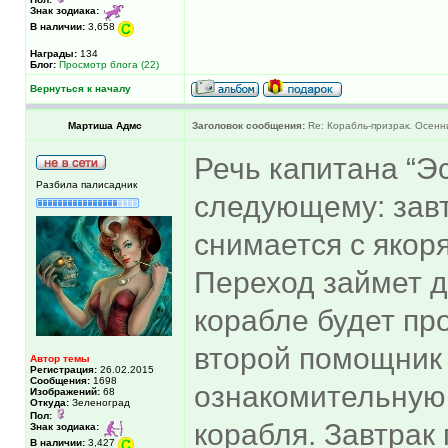
Знак зодиака:
В наличии:
3,658
Награды:
134
Блог:
Просмотр блога (22)
Вернуться к началу
Мартиша Адмс
Заголовок сообщения:
Re: Корабль-призрак. Осенни
Речь капитана “Э
Разбила палисадник
следующему: завт
снимается с якоря
Переход займет д
корабле будет пр
второй помощник 
Автор темы
Регистрация:
26.02.2015
Сообщения:
1698
ознакомительную
Изображений:
68
Откуда:
Зеленоград
Пол:
корабля. Завтрак
Знак зодиака:
В наличии:
3,427