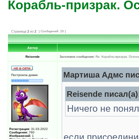
Корабль-призрак. Ос
Страница
2
из
2
[ Сообщений: 20 ]
Автор
Reisende
Заголовок сообщения:
Re: Корабль-призрак. Осенн
Мартиша Адмс пис
Построила домик
Reisende писал(а)
Ничего не понял
Регистрация:
31.03.2022
Сообщения:
760
если присоедини
Изображений:
1