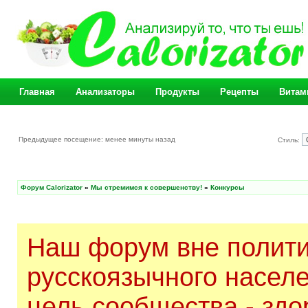
Главная
Анализаторы
Продукты
Рецепты
Витам
Предыдущее посещение: менее минуты назад
Стиль:
Форум Calorizator
»
Мы стремимся к совершенству!
»
Конкурсы
Наш форум вне полити
русскоязычного насел
цель сообщества - здо