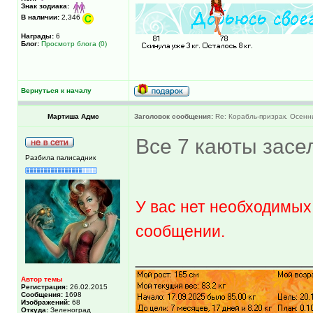
Знак зодиака:
В наличии:
2,346
Награды:
6
Блог:
Просмотр блога (0)
Вернуться к началу
Мартиша Адмс
Заголовок сообщения:
Re: Корабль-призрак. Осенн
Все 7 каюты засе
Разбила палисадник
У вас нет необходимых
сообщении.
______________
Автор темы
Регистрация:
26.02.2015
Сообщения:
1698
Изображений:
68
Откуда:
Зеленоград