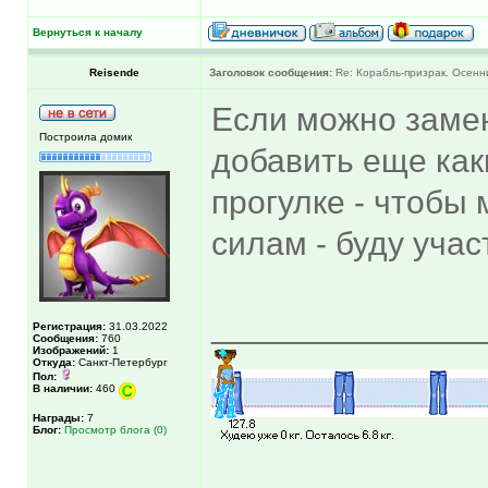
Вернуться к началу
Reisende
Заголовок сообщения:
Re: Корабль-призрак. Осенн
Если можно замен
Построила домик
добавить еще как
прогулке - чтобы
силам - буду учас
______________
Регистрация:
31.03.2022
Сообщения:
760
Изображений:
1
Откуда:
Санкт-Петербург
Пол:
В наличии:
460
Награды:
7
Блог:
Просмотр блога (0)