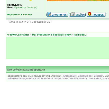
Награды:
50
Блог:
Просмотр блога (4)
Вернуться к началу
Страница
2
из
2
[ Сообщений: 20 ]
Форум Calorizator
»
Мы стремимся к совершенству!
»
Конкурсы
Кто сейчас на конференции
Зарегистрированные пользователи: Alexxx34,
AmazonBot
,
BaiduSpider
,
BingBot
, Cat
MetaExternalAgentBot
,
OAI-SearchBot
,
SerpStatBot
,
TrendictionBot
,
YandexBot
,
Yand