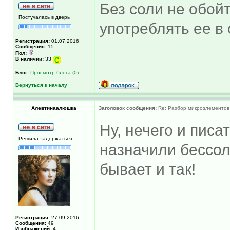
Без соли не обойт
Постучалась в дверь
употреблять ее в
Регистрация:
01.07.2016
Сообщения:
15
Пол:
В наличии:
33
Блог:
Просмотр блога (0)
Вернуться к началу
Алевтинаалюшка
Заголовок сообщения:
Re: Разбор микроэлементов
Ну, нечего и писа
Решила задержаться
назначили бессол
бывает и так!
Регистрация:
27.09.2016
Сообщения:
49
Изображений:
4