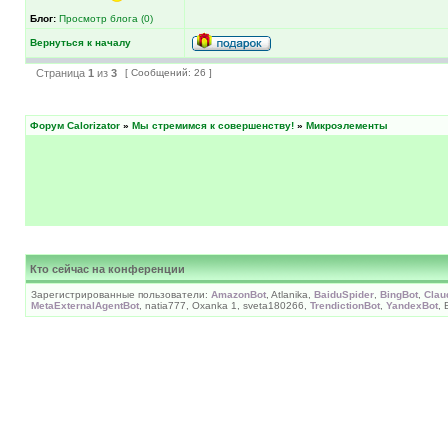
Блог:
Просмотр блога (0)
Вернуться к началу
Страница
1
из
3
[ Сообщений: 26 ]
Форум Calorizator
»
Мы стремимся к совершенству!
»
Микроэлементы
Кто сейчас на конференции
Зарегистрированные пользователи:
AmazonBot
, Atlanika,
BaiduSpider
,
BingBot
,
Clau
MetaExternalAgentBot
, natia777, Oxanka 1, sveta180266,
TrendictionBot
,
YandexBot
,