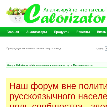
Главная
Анализаторы
Продукты
Рецепты
Витам
Предыдущее посещение: менее минуты назад
Стиль:
Форум Calorizator
»
Мы стремимся к совершенству!
»
Микроэлементы
Наш форум вне полити
русскоязычного насел
цель сообщества - здо