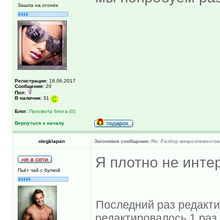
Зашла на огонек
Регистрация:
18.06.2017
Сообщения:
20
Пол:
В наличии:
31
Блог:
Просмотр блога (0)
Вернуться к началу
olegklapan
Заголовок сообщения:
Re: Разбор микроэлементов
Я плотно не инте
Пьёт чай с булкой
Последний раз редактир
редактировалось 1 раз.