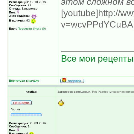
этом сложном во
Регистрация:
12.10.2015
Сообщения:
72
Откуда:
Запорожье
[youtube]http://
Пол:
Знак зодиака:
В наличии:
93
v=wcvPPdYCuBA[/
Блог:
Просмотр блога (0)
______________
Все мои рецепты
Вернуться к началу
nastiabi
Заголовок сообщения:
Re: Разбор микроэлементов
Гостья
Регистрация:
28.03.2016
Сообщения:
1
Пол:
В наличии:
6