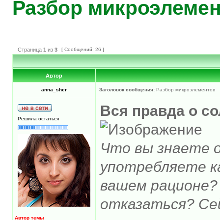
Разбор микроэлеме
Страница
1
из
3
[ Сообщений: 26 ]
Автор
anna_sher
Заголовок сообщения:
Разбор микроэлементов
Вся правда о с
Решила остаться
Что вы знаете о
употребляете ка
вашем рационе?
отказаться? Се
Автор темы