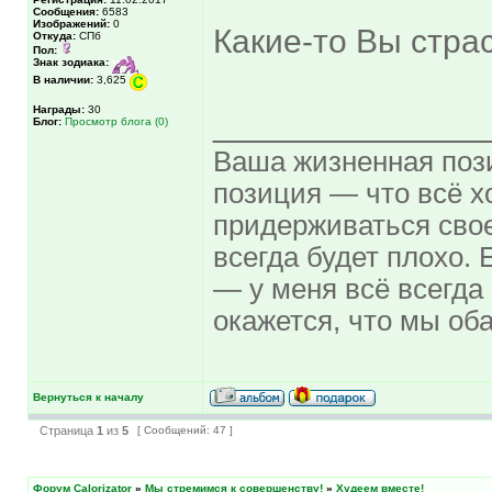
Сообщения:
6583
Изображений:
0
Какие-то Вы стра
Откуда:
СПб
Пол:
Знак зодиака:
В наличии:
3,625
Награды:
30
______________
Блог:
Просмотр блога (0)
Ваша жизненная поз
позиция — что всё х
придерживаться свое
всегда будет плохо. 
— у меня всё всегда
окажется, что мы оба
Вернуться к началу
Страница
1
из
5
[ Сообщений: 47 ]
Форум Calorizator
»
Мы стремимся к совершенству!
»
Худеем вместе!