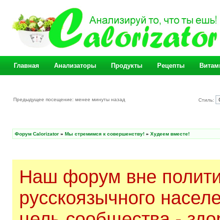
Главная
Анализаторы
Продукты
Рецепты
Витам
Предыдущее посещение: менее минуты назад
Стиль:
Форум Calorizator
»
Мы стремимся к совершенству!
»
Худеем вместе!
Наш форум вне полити
русскоязычного насел
цель сообщества - здо