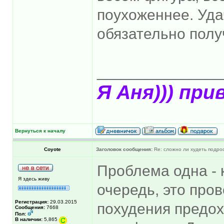
поухоженнее. Удач
обязательно полу
______________
Я Аня))) при
Вернуться к началу
Coyote
Заголовок сообщения:
Re: сложно ли худеть подрос
Проблема одна - 
Я здесь живу
очередь, это про
Регистрация:
29.03.2015
похудения предох
Сообщения:
7668
Пол:
В наличии:
5,865