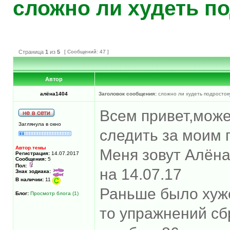
сложно ли худеть п
Страница
1
из
5
[ Сообщений: 47 ]
Автор
алёна1404
Заголовок сообщения:
сложно ли худеть подросток
Всем привет,може
Заглянула в окно
следить за моим
Автор темы
Меня зовут Алёна 
Регистрация:
14.07.2017
Сообщения:
5
Пол:
на 14.07.17
Знак зодиака:
В наличии:
11
Раньше было хуже
Блог:
Просмотр блога (1)
то упражнений сб