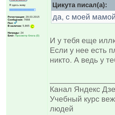
Цикута писал(а):
Я здесь живу
да, с моей мамой
Регистрация:
29.03.2015
Сообщения:
7668
Пол:
В наличии:
5,865
Награды:
24
Блог:
Просмотр блога (0)
И у тебя еще иллю
Если у нее есть 
никто. А ведь у т
______________
Канал Яндекс Дзе
Учебный курс ве
людей