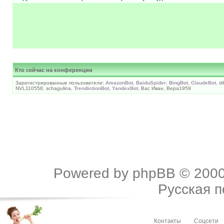
Кто сейчас на конференции
Зарегистрированные пользователи:
AmazonBot
,
BaiduSpider
,
BingBot
,
ClaudeBot
, d
NVL110558, schagulina,
TrendictionBot
,
YandexBot
, Вас Иван, Вера1959
Powered by
phpBB
© 2000
Русская 
Контакты
Соцсети