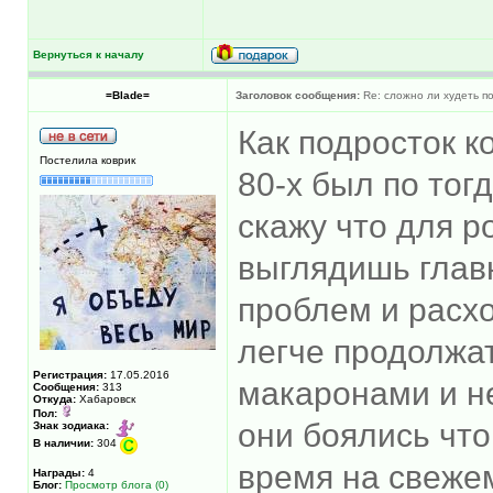
Вернуться к началу
=Blade=
Заголовок сообщения:
Re: сложно ли худеть п
Как подросток к
Постелила коврик
80-х был по то
скажу что для р
выглядишь глав
проблем и расх
легче продолжа
Регистрация:
17.05.2016
макаронами и не
Сообщения:
313
Откуда:
Хабаровск
Пол:
они боялись что
Знак зодиака:
В наличии:
304
время на свеже
Награды:
4
Блог:
Просмотр блога (0)