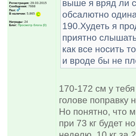
выше я вряд ли с
Регистрация:
29.03.2015
Сообщения:
7668
Пол:
обсалютно одинак
В наличии:
5,865
Награды:
24
190.Худеть я про
Блог:
Просмотр блога (0)
приятно слышать
как все носить то
и вроде бы не п
170-172 см у тебя
голове поправку н
Но понятно, что м
при 73 кг будет н
неделю, 10 кг за 