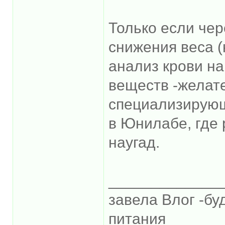
Только если чер
снижения веса (
анализ крови н
веществ -желат
специализирующ
в Юнилабе, где 
наугад.
_____________
завела Влог -бу
питания