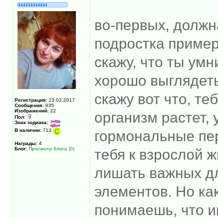
во-первых, должна
подростка примерн
скажу, что ты умн
хорошо выглядеть
скажу вот что, те
Регистрация:
23.02.2017
Сообщения:
935
Изображений:
22
организм растет, 
Пол:
Знак зодиака:
В наличии:
713
гормональные пер
Награды:
4
Блог:
Просмотр блога (0)
тебя к взрослой ж
лишать важных д
элементов. Но ка
понимаешь, что и