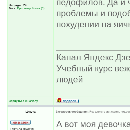
педофилов. Да и 
Награды:
24
Блог:
Просмотр блога (0)
проблемы и подо
похудении на яич
______________
Канал Яндекс Дзе
Учебный курс ве
людей
Вернуться к началу
Цикута
Заголовок сообщения:
Re: сложно ли худеть подрос
А вот моя девочка
Пустила кошечку