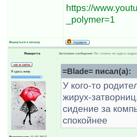
https://www.yout
_polymer=1
Вернуться к началу
Январетта
Заголовок сообщения:
Re: сложно ли худеть подрос
=Blade= писал(а):
Я здесь живу
У кого-то родит
жирух-затворниц
сидение за компь
спокойнее
Регистрация:
11.02.2017