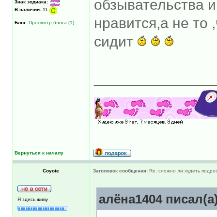
обзывательства и 
Знак зодиака:
В наличии:
11
нравится,а не то 
Блог:
Просмотр блога (1)
сидит
______________
Вернуться к началу
Coyote
Заголовок сообщения:
Re: сложно ли худеть подрос
алёна1404 писал(а)
Я здесь живу