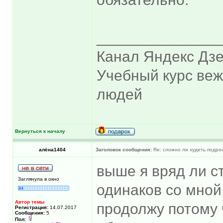
______________
Канал Яндекс Дзе
Учебный курс ве
людей
Вернуться к началу
алёна1404
Заголовок сообщения:
Re: сложно ли худеть подрос
выше я вряд ли с
Заглянула в окно
одинаков со мной,
Автор темы
продолжу потому 
Регистрация:
14.07.2017
Сообщения:
5
Пол: