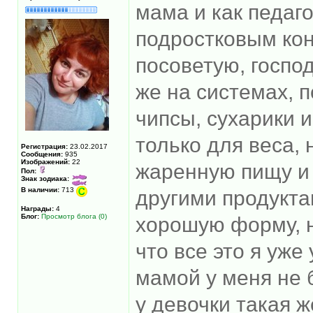
мама и как педаго
подростковым кон
посоветую, господ
же на системах, 
чипсы, сухарики 
только для веса, 
Регистрация:
23.02.2017
Сообщения:
935
Изображений:
22
жаренную пищу и 
Пол:
Знак зодиака:
В наличии:
713
другими продукта
Награды:
4
Блог:
Просмотр блога (0)
хорошую форму, н
что все это я уже
мамой у меня не б
у девочки такая ж