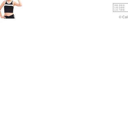
© Cal