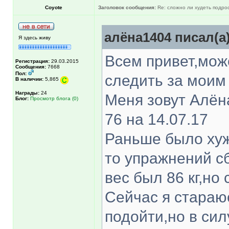
Coyote
Заголовок сообщения:
Re: сложно ли худеть подрос
алёна1404 писал(а)
Я здесь живу
Всем привет,мож
Регистрация:
29.03.2015
Сообщения:
7668
Пол:
следить за мои
В наличии:
5,865
Награды:
24
Меня зовут Алёна
Блог:
Просмотр блога (0)
76 на 14.07.17
Раньше было хуже
то упражнений сб
вес был 86 кг,но
Сейчас я стараю
подойти,но в сил