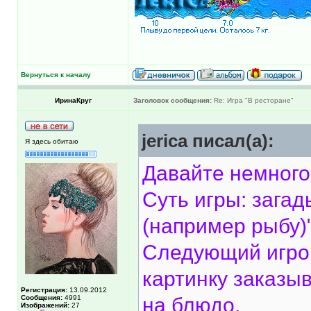
Вернуться к началу
ИринаКруг
Заголовок сообщения:
Re: Игра "В ресторане"
jerica писал(а):
Я здесь обитаю
Давайте немного
Суть игры: загад
(например рыбу)
Следующий игрок
картинку заказы
Регистрация:
13.09.2012
Сообщения:
4991
на блюдо.
Изображений:
27