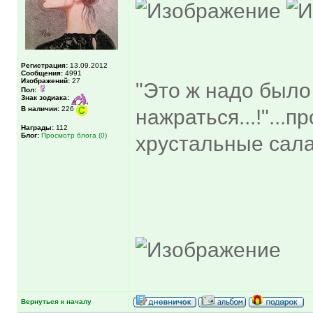
Регистрация:
13.09.2012
Сообщения:
4991
Изображений:
27
"Это ж надо было
Пол:
Знак зодиака:
В наличии:
226
нажраться...!"...
Награды:
112
Блог:
Просмотр блога (0)
хрустальные сала
Вернуться к началу