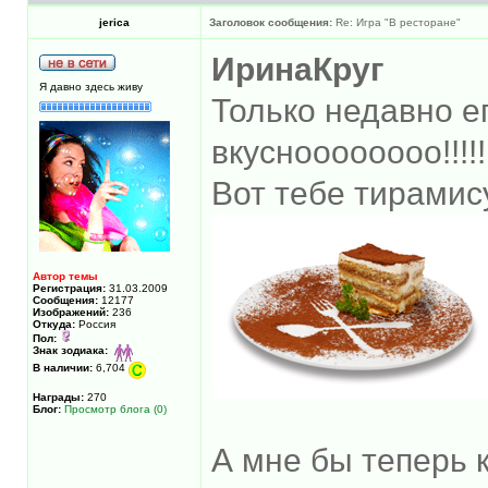
jerica
Заголовок сообщения:
Re: Игра "В ресторане"
ИринаКруг
Я давно здесь живу
Только недавно ег
вкусноооооооо!!!!!!!!
Вот тебе тирамис
Автор темы
Регистрация:
31.03.2009
Сообщения:
12177
Изображений:
236
Откуда:
Россия
Пол:
Знак зодиака:
В наличии:
6,704
Награды:
270
Блог:
Просмотр блога (0)
А мне бы теперь 