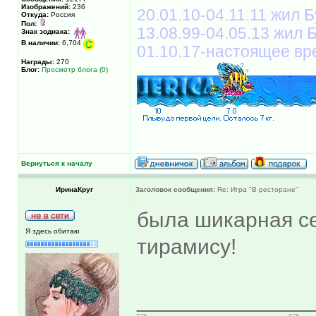
Изображений:
236
20.01.10-04.11.11 жил Б
Откуда:
Россия
Пол:
13.08.99-04.05.13 жил
Знак зодиака:
В наличии:
6,704
01.10.17-настоящее вр
Награды:
270
Блог:
Просмотр блога (0)
Вернуться к началу
ИринаКруг
Заголовок сообщения:
Re: Игра "В ресторане"
была шикарная с
Я здесь обитаю
тирамису!
______________