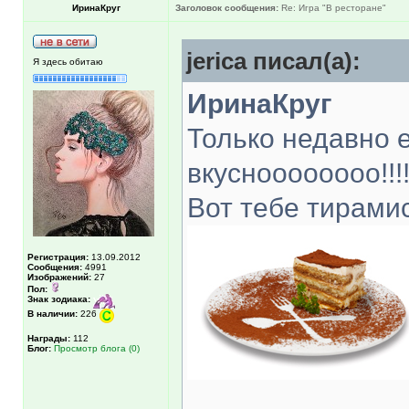
ИринаКруг
Заголовок сообщения:
Re: Игра "В ресторане"
jerica писал(а):
Я здесь обитаю
ИринаКруг
Только недавно е
вкусноооооооо!!!!!!!
Вот тебе тирами
Регистрация:
13.09.2012
Сообщения:
4991
Изображений:
27
Пол:
Знак зодиака:
В наличии:
226
Награды:
112
Блог:
Просмотр блога (0)