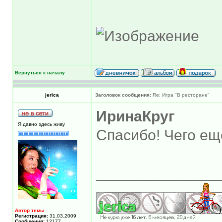
Вернуться к началу
jerica
Заголовок сообщения:
Re: Игра "В ресторане"
ИринаКруг
Я давно здесь живу
Спасибо! Чего ещ
______________
Автор темы
Регистрация:
31.03.2009
Сообщения:
12177