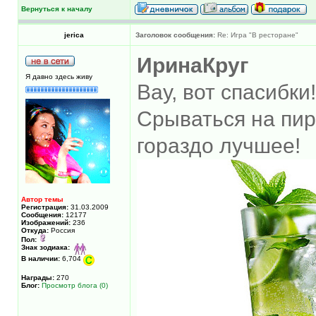
Вернуться к началу
jerica
Заголовок сообщения:
Re: Игра "В ресторане"
ИринаКруг
Я давно здесь живу
Вау, вот спасибки
Срываться на пиро
гораздо лучшее!
Автор темы
Регистрация:
31.03.2009
Сообщения:
12177
Изображений:
236
Откуда:
Россия
Пол:
Знак зодиака:
В наличии:
6,704
Награды:
270
Блог:
Просмотр блога (0)