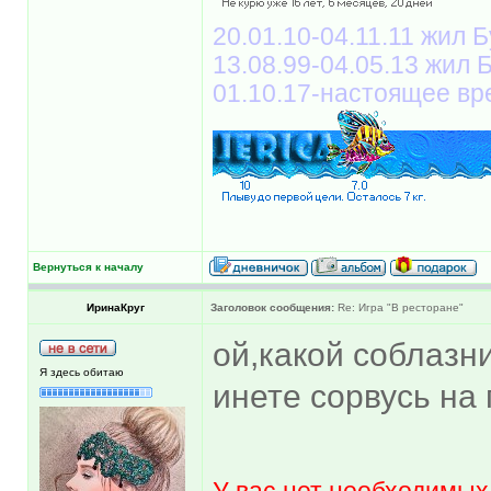
20.01.10-04.11.11 жил Б
13.08.99-04.05.13 жил
01.10.17-настоящее вр
Вернуться к началу
ИринаКруг
Заголовок сообщения:
Re: Игра "В ресторане"
ой,какой соблаз
Я здесь обитаю
инете сорвусь на 
У вас нет необходимых