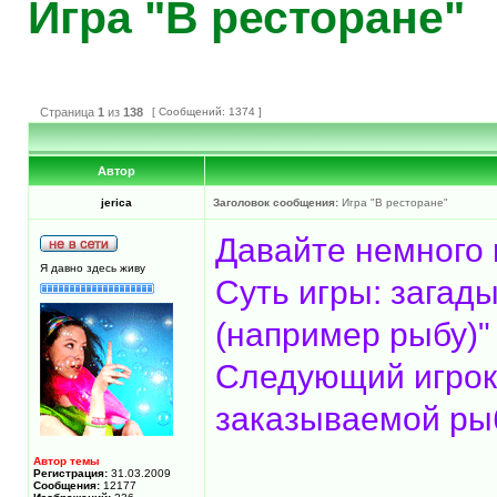
Игра "В ресторане"
Страница
1
из
138
[ Сообщений: 1374 ]
Автор
jerica
Заголовок сообщения:
Игра "В ресторане"
Давайте немного 
Я давно здесь живу
Суть игры: загады
(например рыбу)"
Следующий игрок,
заказываемой рыб
Автор темы
Регистрация:
31.03.2009
Сообщения:
12177