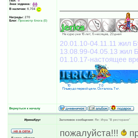
Пол:
______________
Знак зодиака:
В наличии:
6,704
Награды:
270
Блог:
Просмотр блога (0)
20.01.10-04.11.11 жил Б
13.08.99-04.05.13 жил
01.10.17-настоящее вр
Вернуться к началу
ИринаКруг
Заголовок сообщения:
Re: Игра "В ресторане"
пожалуйста!!!
пр
Я здесь обитаю