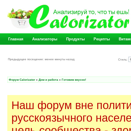
Главная
Анализаторы
Продукты
Рецепты
Витам
Предыдущее посещение: менее минуты назад
Стиль:
Форум Calorizator
»
Дом и работа
»
Готовим вкусно!
Наш форум вне полити
русскоязычного насел
цель сообщества - здо