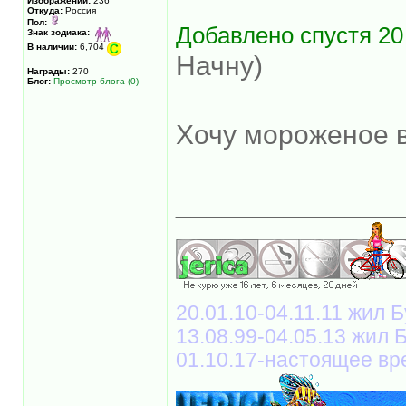
Изображений:
236
Откуда:
Россия
Пол:
Добавлено спустя 20
Знак зодиака:
В наличии:
6,704
Начну)
Награды:
270
Блог:
Просмотр блога (0)
Хочу мороженое в
______________
20.01.10-04.11.11 жил Б
13.08.99-04.05.13 жил
01.10.17-настоящее вр