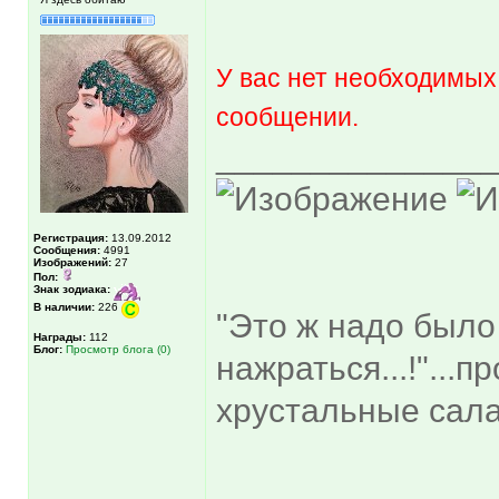
У вас нет необходимых
сообщении.
______________
Регистрация:
13.09.2012
Сообщения:
4991
Изображений:
27
Пол:
Знак зодиака:
В наличии:
226
"Это ж надо было
Награды:
112
Блог:
Просмотр блога (0)
нажраться...!"...
хрустальные сала