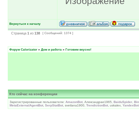
Вернуться к началу
Страница
1
из
138
[ Сообщений: 1374 ]
Форум Calorizator
»
Дом и работа
»
Готовим вкусно!
Кто сейчас на конференции
Зарегистрированные пользователи:
AmazonBot
, Александраe1965,
BaiduSpider
,
Bi
MetaExternalAgentBot
,
SerpStatBot
, svetlana1900,
TrendictionBot
, uskalex,
YandexBot