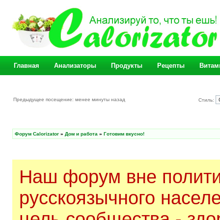
Главная
Анализаторы
Продукты
Рецепты
Витам
Предыдущее посещение: менее минуты назад
Стиль:
Форум Calorizator
»
Дом и работа
»
Готовим вкусно!
Наш форум вне полити
русскоязычного насел
цель сообщества - здо