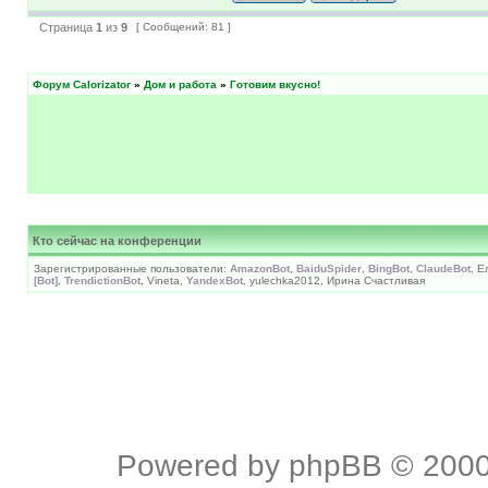
Страница
1
из
9
[ Сообщений: 81 ]
Форум Calorizator
»
Дом и работа
»
Готовим вкусно!
Кто сейчас на конференции
Зарегистрированные пользователи:
AmazonBot
,
BaiduSpider
,
BingBot
,
ClaudeBot
, 
[Bot]
,
TrendictionBot
, Vineta,
YandexBot
, yulechka2012, Ирина Счастливая
Powered by
phpBB
© 2000