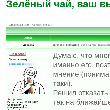
Зелёный чай, ваш в
Страница
1
из
9
[ Сообщений: 81 ]
Автор
ДенисКа
Заголовок сообщения:
Зелёный чай, ваш выбо
Думаю, что мног
Пустил кошечку
именно его, по
мнение (понима
таки).
Решил отказать 
Автор темы
так на ближайше
Регистрация:
01.04.2012
Сообщения:
949
Изображений:
8