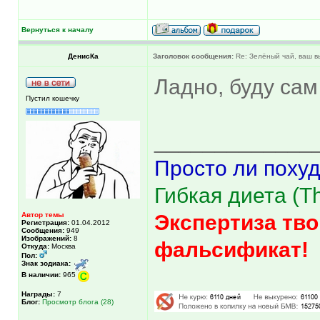
Вернуться к началу
ДенисКа
Заголовок сообщения:
Re: Зелёный чай, ваш 
Ладно, буду сам
Пустил кошечку
_____________
Просто ли похуд
Гибкая диета (The
Автор темы
Экспертиза тво
Регистрация:
01.04.2012
Сообщения:
949
Изображений:
8
фальсификат!
Откуда:
Москва
Пол:
Знак зодиака:
В наличии:
965
Награды:
7
Блог:
Просмотр блога (28)