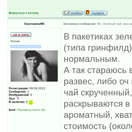
Вернуться к началу
ЕкатеринаNN
Заголовок сообщения:
Re: Зелёный чай, ваш 
В пакетиках зел
Гостья
(типа гринфилд)
нормальным.
А так стараюсь 
развес, либо оч
Регистрация:
09.04.2012
чай скрученный,
Сообщения:
1
Изображений:
0
Пол:
раскрываются в
В наличии:
6
Блог:
Просмотр блога (0)
ароматный, хват
стоимость (окол