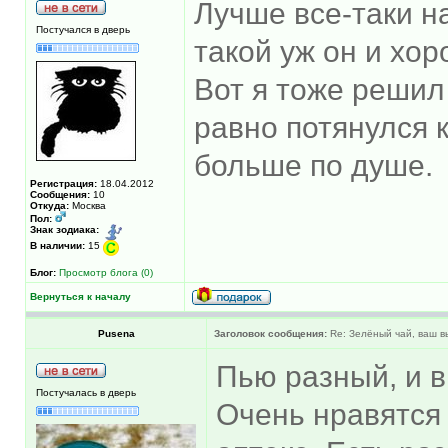
Лучше все-таки на
Постучался в дверь
такой уж он и хо
Вот я тоже решил 
равно потянулся 
больше по душе.
Регистрация:
18.04.2012
Сообщения:
10
Откуда:
Москва
Пол:
Знак зодиака:
В наличии:
15
Блог:
Просмотр блога (0)
Вернуться к началу
Pusena
Заголовок сообщения:
Re: Зелёный чай, ваш 
Пью разный, и в 
Постучалась в дверь
Очень нравятся 