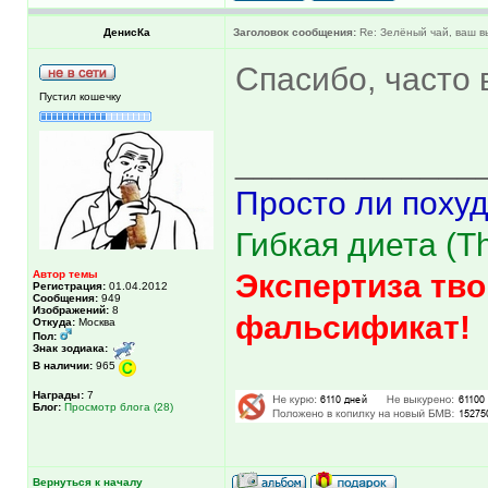
ДенисКа
Заголовок сообщения:
Re: Зелёный чай, ваш 
Спасибо, часто 
Пустил кошечку
_____________
Просто ли похуд
Гибкая диета (The
Автор темы
Экспертиза тво
Регистрация:
01.04.2012
Сообщения:
949
Изображений:
8
фальсификат!
Откуда:
Москва
Пол:
Знак зодиака:
В наличии:
965
Награды:
7
Блог:
Просмотр блога (28)
Вернуться к началу