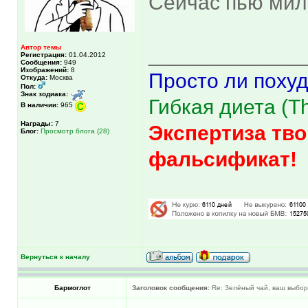
Сейчас пью ми
Автор темы
_____________
Регистрация:
01.04.2012
Сообщения:
949
Изображений:
8
Просто ли похуд
Откуда:
Москва
Пол:
Знак зодиака:
Гибкая диета (The
В наличии:
965
Награды:
7
Экспертиза тво
Блог:
Просмотр блога (28)
фальсификат!
Вернуться к началу
Бармоглот
Заголовок сообщения:
Re: Зелёный чай, ваш выбо