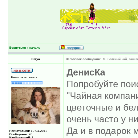
Вернуться к началу
Staya
Заголовок сообщения:
Re: Зелёный чай, ваш 
ДенисКа
Решила остаться
Попробуйте пои
"Чайная компани
цветочные и бел
очень часто у н
Да и в подарок 
Регистрация:
10.04.2012
Сообщения:
90
Изображений:
8