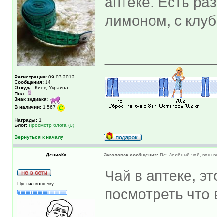
аптеке. Есть ра
лимоном, с клубн
_____________
Регистрация:
09.03.2012
Сообщения:
14
Откуда:
Киев, Украина
Пол:
Знак зодиака:
В наличии:
1,567
Награды:
1
Блог:
Просмотр блога (0)
Вернуться к началу
ДенисКа
Заголовок сообщения:
Re: Зелёный чай, ваш 
Чай в аптеке, э
Пустил кошечку
посмотреть что 