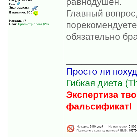
равнодушен.
Откуда:
Москва
Пол:
Знак зодиака:
Главный вопрос,
В наличии:
965
Награды:
7
порекомендуете?
Блог:
Просмотр блога (28)
обязательно бра
_____________
Просто ли похуд
Гибкая диета (The
Экспертиза тво
фальсификат!