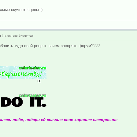
амые скучные сцены :)
(на основе бисквита)!
бавить туда свой рецепт. зачем засорять форум????
лась тебе, подари ей сначала свое хорошее настроение