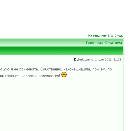
На страницу
1
,
2
След.
Пред. тема
|
След. тема
Добавлено:
14 дек 2011, 21:28
юблю я её применять. Собственно, наконец нашла, причем, по
ень вкусная шарлотка получается!