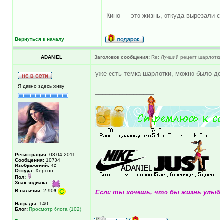
_________________
Кино — это жизнь, откуда вырезали с
Вернуться к началу
ADANIEL
Заголовок сообщения:
Re: Лучший рецепт шарлотки 
уже есть темка шарлотки, можно было до
Я давно здесь живу
_________________
Регистрация:
03.04.2011
Сообщения:
10704
Изображений:
42
Откуда:
Херсон
Пол:
Знак зодиака:
В наличии:
2,909
Если ты хочешь, что бы жизнь улыба
Награды:
140
Блог:
Просмотр блога (102)