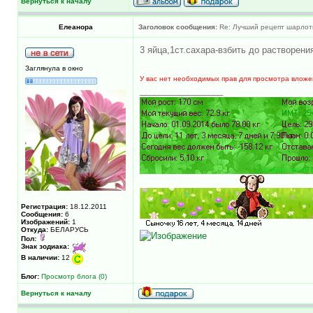
Вернуться к началу
Елеанора
Заголовок сообщения:
Re: Лучший рецепт шарлотк
3 яйца,1ст.сахара-взбить до растворен
Заглянула в окно
У вас нет необходимых прав для просмотра вложе
_________________
Регистрация:
18.12.2011
Сообщения:
6
Изображений:
1
Откуда:
БЕЛАРУСЬ
Пол:
Знак зодиака:
В наличии:
12
Блог:
Просмотр блога (0)
Вернуться к началу