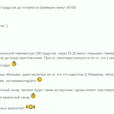
 градусов до готовности (примерно минут 40-50)
а! :)
ачальной температуре 180 градусов, через 15-20 минут повышают темпер
так до конца приготовления. Просто, некоторые жалуются на то, что у н
всходит
шь яблоками, даже несмотря на то, что это шарлотка )) Например, ябло
ами, экспериментируйте
ильный сахар, бисквит будет таким же вкусным, однако может чувствоват
те ванильный сахар
ного аппетита!!!