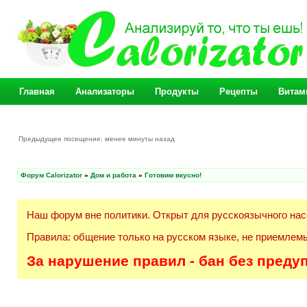
Главная
Анализаторы
Продукты
Рецепты
Витам
Предыдущее посещение: менее минуты назад
Форум Calorizator
»
Дом и работа
»
Готовим вкусно!
Наш форум вне политики. Открыт для русскоязычного нас
Правила: общение только на русском языке, не приемлемы
За нарушение правил - бан без преду