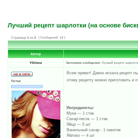
Лучший рецепт шарлотки (на основе бискв
Страница
1
из
2
[ Сообщений: 16 ]
Автор
YOrlova
Заголовок сообщения:
Лучший рецепт шарлотки
Всем привет! Давно искала рецепт пы
этому рецепту можно приготовить и о
Гостья
Ингредиенты:
Мука — 1 стак.
Сахар-песок — 1 стак.
Яйцо — 5 шт
Ванильный сахар - 1 пакетик
Яблоко — 4 шт