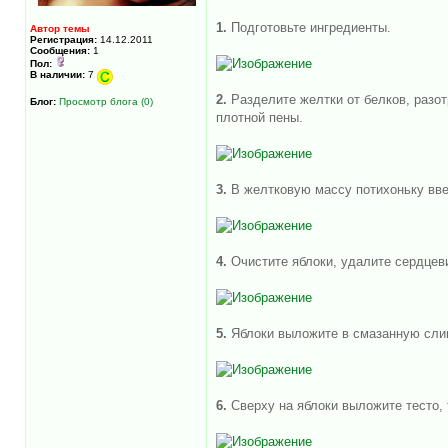
1.
Подготовьте ингредиенты.
Автор темы
Регистрация:
14.12.2011
Сообщения:
1
Пол:
В наличии:
7
2.
Разделите желтки от белков, разо
Блог:
Просмотр блога (0)
плотной пены.
3.
В желтковую массу потихоньку вве
4.
Очистите яблоки, удалите сердцев
5.
Яблоки выложите в смазанную сли
6.
Сверху на яблоки выложите тесто, 