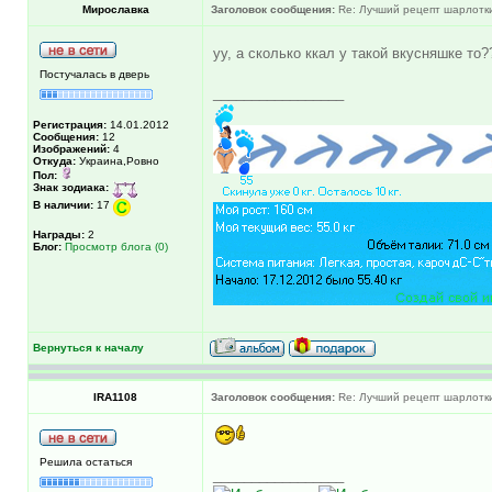
Мирославка
Заголовок сообщения:
Re: Лучший рецепт шарлотки 
уу, а сколько ккал у такой вкусняшке то
Постучалась в дверь
_________________
Регистрация:
14.01.2012
Сообщения:
12
Изображений:
4
Откуда:
Украина,Ровно
Пол:
Знак зодиака:
В наличии:
17
Награды:
2
Блог:
Просмотр блога (0)
Вернуться к началу
IRA1108
Заголовок сообщения:
Re: Лучший рецепт шарлотки 
Решила остаться
_________________