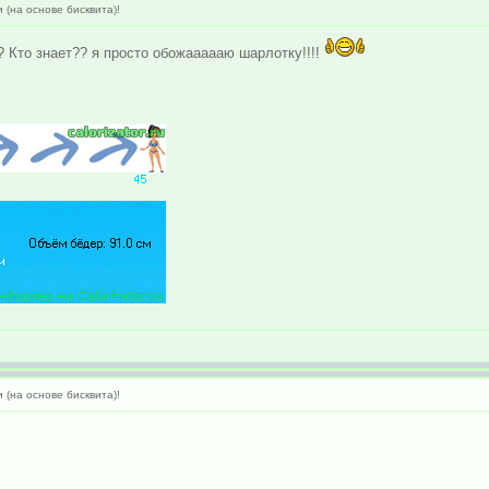
(на основе бисквита)!
?? Кто знает?? я просто обожаааааю шарлотку!!!!
(на основе бисквита)!