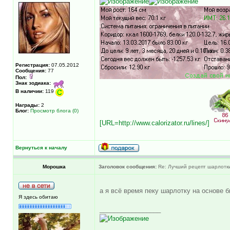
Регистрация:
07.05.2012
Сообщения:
77
Пол:
Знак зодиака:
В наличии:
119
Награды:
2
Блог:
Просмотр блога (0)
[URL=http://www.calorizator.ru/lines/]
Вернуться к началу
Морошка
Заголовок сообщения:
Re: Лучший рецепт шарлотки 
а я всё время пеку шарлотку на основе 
Я здесь обитаю
_________________