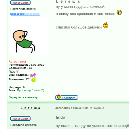
Е_в_г_е_ш_а
ну у меня грудка с кожицей.
Постелила коврик
а снизу она кровавая и костлявая
спасибо большое,девочки
Автор темы
Регистрация:
08.03.2011
Сообщения:
314
Пол:
Знак зодиака:
В наличии:
374
Награды:
6
Блог:
Просмотр блога (5)
Вернуться к началу
Е_в_г_е_ш_а
Заголовок сообщения:
Re: Курица
lindo
Посадила цветочки
ну если с голоду не умрешь потерпи ещё 