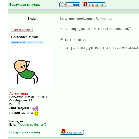
Вернуться к началу
lindon
Заголовок сообщения:
Re: Курица
и как определить что она сварилась?
Постелила коврик
Е_в_г_е_ш_а
я вот раньше думала,что она даже сырая
Автор темы
Регистрация:
08.03.2011
Сообщения:
314
Пол:
Знак зодиака:
В наличии:
374
Награды:
6
Блог:
Просмотр блога (5)
Вернуться к началу