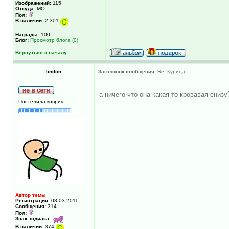
Изображений:
115
Откуда:
МО
Пол:
В наличии:
2,301
Награды:
100
Блог:
Просмотр блога (0)
Вернуться к началу
lindon
Заголовок сообщения:
Re: Курица
а ничего что она какая то кровавая сниз
Постелила коврик
Автор темы
Регистрация:
08.03.2011
Сообщения:
314
Пол:
Знак зодиака:
В наличии:
374