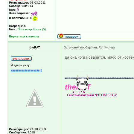
Регистрация:
08.03.2011
Сообщения:
314
Пол:
Знак зодиака:
В наличии:
374
Награды:
6
Блог:
Просмотр блога (5)
Вернуться к началу
theRAT
Заголовок сообщения:
Re: Курица
да она когда сварится, мясо от косте
Я здесь живу
_________________
Регистрация:
24.10.2009
Сообщения:
8518