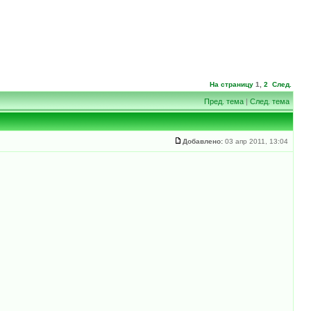
На страницу
1
,
2
След.
Пред. тема
|
След. тема
Добавлено:
03 апр 2011, 13:04