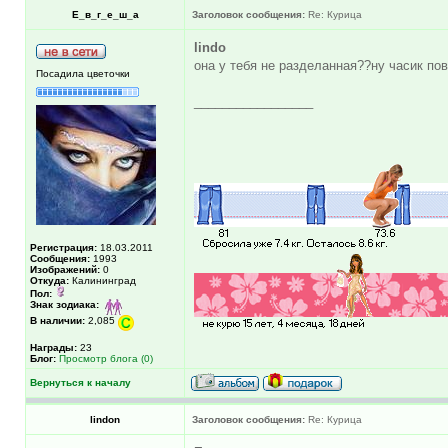
Е_в_г_е_ш_а
Заголовок сообщения:
Re: Курица
lindo
она у тебя не разделанная??ну часик по
Посадила цветочки
_________________
Регистрация:
18.03.2011
Сообщения:
1993
Изображений:
0
Откуда:
Калининград
Пол:
Знак зодиака:
В наличии:
2,085
Награды:
23
Блог:
Просмотр блога (0)
Вернуться к началу
lindon
Заголовок сообщения:
Re: Курица