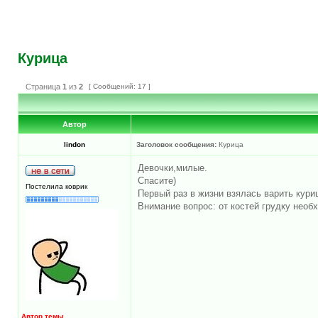
Курица
Страница
1
из
2
[ Сообщений: 17 ]
Автор
lindon
Заголовок сообщения:
Курица
Девочки,милые.
Спасите)
Постелила коврик
Первый раз в жизни взялась варить куриц
Внимание вопрос: от костей грудку необ
Автор темы