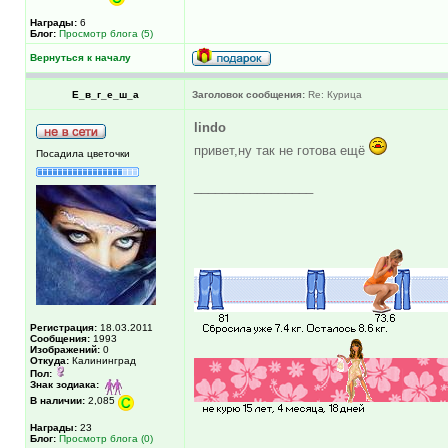
Награды:
6
Блог:
Просмотр блога (5)
Вернуться к началу
Е_в_г_е_ш_а
Заголовок сообщения:
Re: Курица
lindo
привет,ну так не готова ещё
Посадила цветочки
_________________
Регистрация:
18.03.2011
Сообщения:
1993
Изображений:
0
Откуда:
Калининград
Пол:
Знак зодиака:
В наличии:
2,085
Награды:
23
Блог:
Просмотр блога (0)