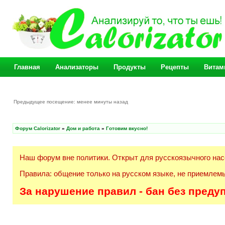
Главная
Анализаторы
Продукты
Рецепты
Витам
Предыдущее посещение: менее минуты назад
Форум Calorizator
»
Дом и работа
»
Готовим вкусно!
Наш форум вне политики. Открыт для русскоязычного нас
Правила: общение только на русском языке, не приемлемы
За нарушение правил - бан без преду