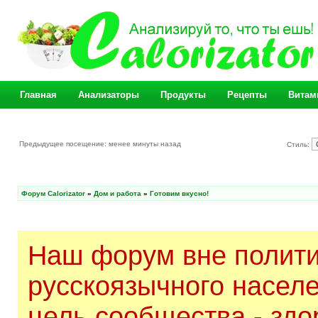
Главная
Анализаторы
Продукты
Рецепты
Витам
Предыдущее посещение: менее минуты назад
Стиль:
Форум Calorizator
»
Дом и работа
»
Готовим вкусно!
Наш форум вне полити
русскоязычного насел
цель сообщества - здо