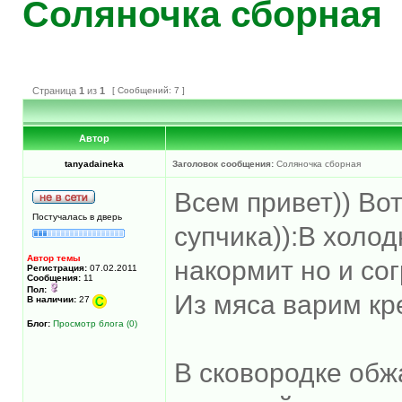
Соляночка сборная
Страница
1
из
1
[ Сообщений: 7 ]
Автор
tanyadaineka
Заголовок сообщения:
Соляночка сборная
Всем привет)) Во
Постучалась в дверь
супчика)):В холод
Автор темы
накормит но и сог
Регистрация:
07.02.2011
Сообщения:
11
Пол:
Из мяса варим кр
В наличии:
27
Блог:
Просмотр блога (0)
В сковородке обж