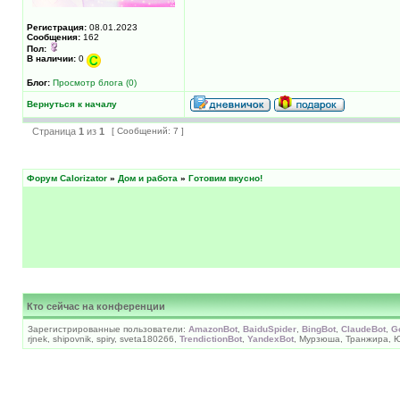
Регистрация:
08.01.2023
Сообщения:
162
Пол:
В наличии:
0
Блог:
Просмотр блога (0)
Вернуться к началу
Страница
1
из
1
[ Сообщений: 7 ]
Форум Calorizator
»
Дом и работа
»
Готовим вкусно!
Кто сейчас на конференции
Зарегистрированные пользователи:
AmazonBot
,
BaiduSpider
,
BingBot
,
ClaudeBot
,
G
rjnek, shipovnik, spiry, sveta180266,
TrendictionBot
,
YandexBot
, Мурзюша, Транжира, 