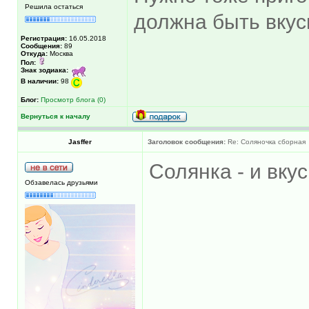
Решила остаться
должна быть вкус
Регистрация:
16.05.2018
Сообщения:
89
Откуда:
Москва
Пол:
Знак зодиака:
В наличии:
98
Блог:
Просмотр блога (0)
Вернуться к началу
Jasffer
Заголовок сообщения:
Re: Соляночка сборная
Солянка - и вку
Обзавелась друзьями