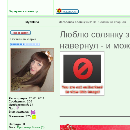
Вернуться к началу
Myshkina
Заголовок сообщения:
Re: Соляночка сборная
Люблю солянку з
Постелила коврик
навернул - и мо
Регистрация:
25.01.2011
Сообщения:
209
Изображений:
14
Пол:
______________
Знак зодиака:
В наличии:
275
Награды:
8
Блог:
Просмотр блога (0)