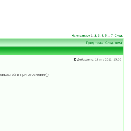
На страницу
1
,
2
,
3
,
4
,
5
...
7
След.
Пред. тема
|
След. тема
Добавлено:
18 янв 2011, 15:09
онкостей в приготовлении))