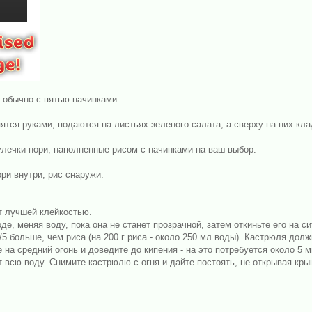
, обычно с пятью начинками.
епятся руками, подаются на листьях зеленого салата, а сверху на них кл
кулечки нори, наполненные рисом с начинками на ваш выбор.
ори внутри, рис снаружи.
т лучшей клейкостью.
е, меняя воду, пока она не станет прозрачной, затем откиньте его на с
5 больше, чем риса (на 200 г риса - около 250 мл воды). Кастрюля долж
на средний огонь и доведите до кипения - на это потребуется около 5 
ет всю воду. Снимите кастрюлю с огня и дайте постоять, не открывая крыш