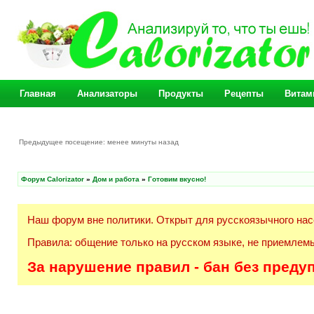
Главная
Анализаторы
Продукты
Рецепты
Витам
Предыдущее посещение: менее минуты назад
Форум Calorizator
»
Дом и работа
»
Готовим вкусно!
Наш форум вне политики. Открыт для русскоязычного нас
Правила: общение только на русском языке, не приемлемы
За нарушение правил - бан без преду