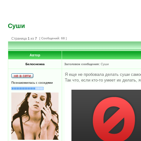
Суши
Страница
1
из
7
[ Сообщений: 68 ]
Автор
Белоснежка
Заголовок сообщения:
Суши
Я еще не пробовала делать суши самос
Так что, если кто-то умеет их делать,
Познакомилась с соседями