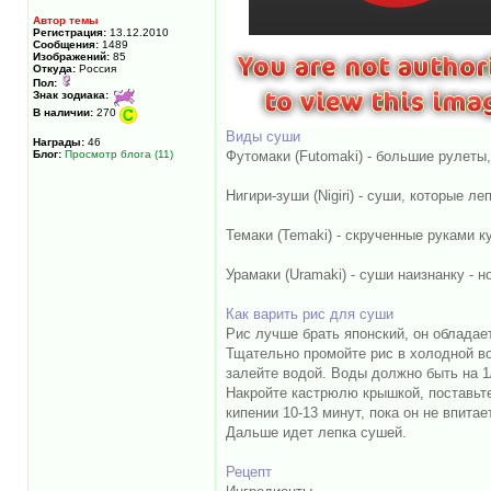
Автор темы
Регистрация:
13.12.2010
Сообщения:
1489
Изображений:
85
Откуда:
Россия
Пол:
Знак зодиака:
В наличии:
270
Виды суши
Награды:
46
Блог:
Просмотр блога (11)
Футомаки (Futomaki) - большие рулеты
Нигири-зуши (Nigiri) - суши, которые л
Темаки (Temaki) - скрученные руками 
Урамаки (Uramaki) - суши наизнанку - н
Как варить рис для суши
Рис лучше брать японский, он обладае
Тщательно промойте рис в холодной вод
залейте водой. Воды должно быть на 1/
Накройте кастрюлю крышкой, поставьте 
кипении 10-13 минут, пока он не впита
Дальше идет лепка сушей.
Рецепт