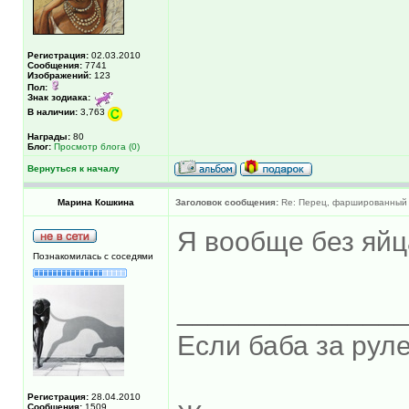
Регистрация:
02.03.2010
Сообщения:
7741
Изображений:
123
Пол:
Знак зодиака:
В наличии:
3,763
Награды:
80
Блог:
Просмотр блога (0)
Вернуться к началу
Марина Кошкина
Заголовок сообщения:
Re: Перец, фаршированный 
Я вообще без яй
Познакомилась с соседями
______________
Если баба за руле
Регистрация:
28.04.2010
Сообщения:
1509