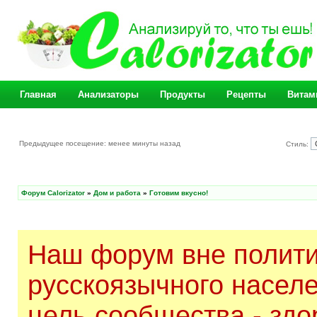
Главная
Анализаторы
Продукты
Рецепты
Витам
Предыдущее посещение: менее минуты назад
Стиль:
Форум Calorizator
»
Дом и работа
»
Готовим вкусно!
Наш форум вне полити
русскоязычного насел
цель сообщества - здо