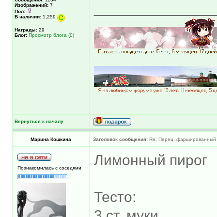
______________
Изображений:
7
Пол:
В наличии:
1,259
Награды:
29
Блог:
Просмотр блога (0)
Вернуться к началу
Марина Кошкина
Заголовок сообщения:
Re: Перец, фаршированный 
Лимонный пирог
Познакомилась с соседями
Тесто:
3 ст. муки