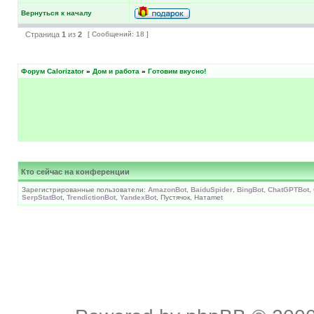
Вернуться к началу
Страница
1
из
2
[ Сообщений: 18 ]
Форум Calorizator
»
Дом и работа
»
Готовим вкусно!
Кто сейчас на конференции
Зарегистрированные пользователи:
AmazonBot
,
BaiduSpider
,
BingBot
,
ChatGPTBot
,
SerpStatBot
,
TrendictionBot
,
YandexBot
, Пустячок, Натаmet