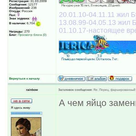
Регистрация:
31.03.2009
Сообщения:
12177
Изображений:
236
Откуда:
Россия
20.01.10-04.11.11 жил Б
Пол:
Знак зодиака:
13.08.99-04.05.13 жил
В наличии:
6,704
01.10.17-настоящее вр
Награды:
270
Блог:
Просмотр блога (0)
Вернуться к началу
rainbow
Заголовок сообщения:
Re: Перец, фаршированный 
А чем яйцо заме
Я здесь живу