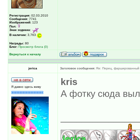
Регистрация:
02.03.2010
Сообщения:
7741
Изображений:
123
Пол:
Знак зодиака:
В наличии:
3,763
Награды:
80
Блог:
Просмотр блога (0)
Вернуться к началу
jerica
Заголовок сообщения:
Re: Перец, фаршированный 
kris
Я давно здесь живу
А фотку сюда выло
______________