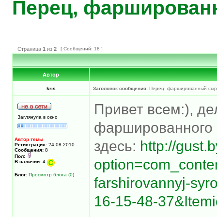
Перец, фарширован
Страница
1
из
2
[ Сообщений: 18 ]
Автор
kris
Заголовок сообщения:
Перец, фаршированный сыр
Привет всем:), д
Заглянула в окно
фаршированного 
Автор темы
здесь:
http://gust.
Регистрация:
24.08.2010
Сообщения:
8
Пол:
option=com_conte
В наличии:
4
Блог:
Просмотр блога (0)
farshirovannyj-sy
16-15-48-37&Item