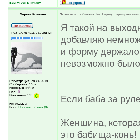
Вернуться к началу
Марина Кошкина
Заголовок сообщения:
Re: Перец, фаршированный 
Я такой на выход
Познакомилась с соседями
добавляю немнож
и форму держало!
невозможно был
Регистрация:
28.04.2010
______________
Сообщения:
1509
Изображений:
0
Пол:
В наличии:
531
Если баба за руле
Награды:
3
Блог:
Просмотр блога (0)
Женщина, котора
это бабища-конь!