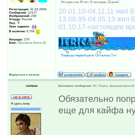
Регистрация:
31.03.2009
20.01.10-04.11.11 жил Б
Сообщения:
12177
Изображений:
236
13.08.99-04.05.13 жил
Откуда:
Россия
Пол:
01.10.17-настоящее вр
Знак зодиака:
В наличии:
6,704
Награды:
270
Блог:
Просмотр блога (0)
Вернуться к началу
rainbow
Заголовок сообщения:
Re: Перец, фаршированный 
Обязательно попро
Я здесь живу
еще для кайфа н