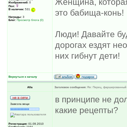
Женщина, котора
Изображений:
0
Пол:
В наличии:
531
это бабища-конь!
Награды:
3
Блог:
Просмотр блога (0)
Люди! Давайте бу
дорогах ездят не
них гибнут дети!
Вернуться к началу
Alla
Заголовок сообщения:
Re: Перец, фаршированный 
в принципе не дол
Завезла вещи
какие рецепты?
Регистрация:
01.09.2010
Сообщения:
1164