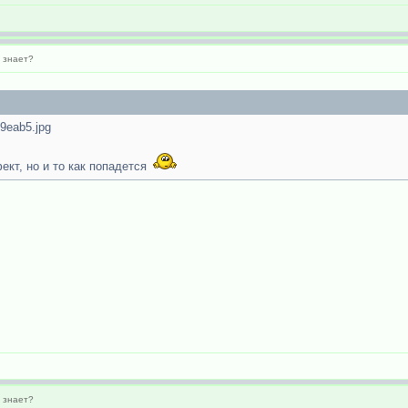
о знает?
b9eab5.jpg
ект, но и то как попадется
о знает?