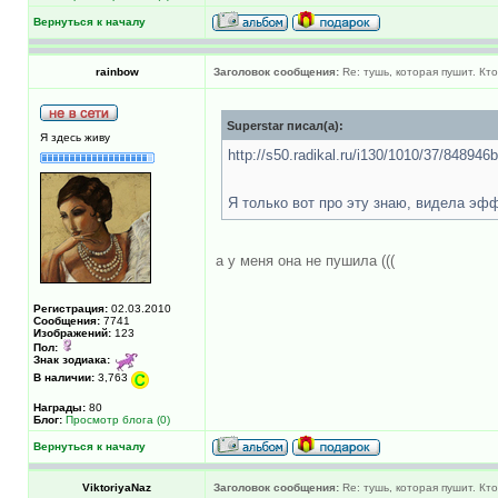
Вернуться к началу
rainbow
Заголовок сообщения:
Re: тушь, которая пушит. Кт
Superstar писал(а):
Я здесь живу
http://s50.radikal.ru/i130/1010/37/848946
Я только вот про эту знаю, видела эфф
а у меня она не пушила (((
Регистрация:
02.03.2010
Сообщения:
7741
Изображений:
123
Пол:
Знак зодиака:
В наличии:
3,763
Награды:
80
Блог:
Просмотр блога (0)
Вернуться к началу
ViktoriyaNaz
Заголовок сообщения:
Re: тушь, которая пушит. Кт