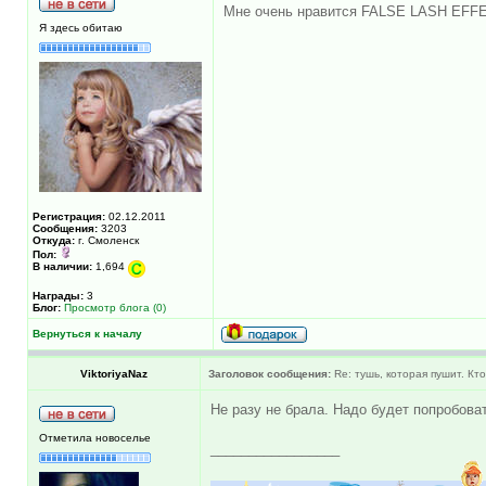
Мне очень нравится FALSE LASH EFFE
Я здесь обитаю
Регистрация:
02.12.2011
Сообщения:
3203
Откуда:
г. Смоленск
Пол:
В наличии:
1,694
Награды:
3
Блог:
Просмотр блога (0)
Вернуться к началу
ViktoriyaNaz
Заголовок сообщения:
Re: тушь, которая пушит. Кт
Не разу не брала. Надо будет попробова
Отметила новоселье
_________________