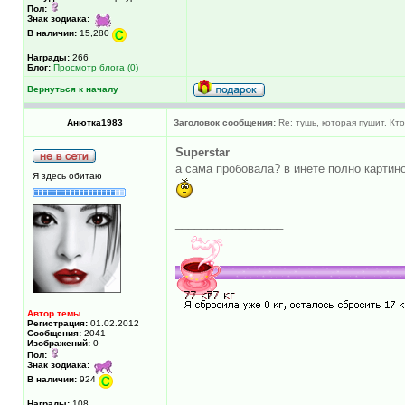
Пол:
Знак зодиака:
В наличии:
15,280
Награды:
266
Блог:
Просмотр блога (0)
Вернуться к началу
Анютка1983
Заголовок сообщения:
Re: тушь, которая пушит. Кт
Superstar
а сама пробовала? в инете полно картинок
Я здесь обитаю
_________________
Автор темы
Регистрация:
01.02.2012
Сообщения:
2041
Изображений:
0
Пол:
Знак зодиака:
В наличии:
924
Награды:
108