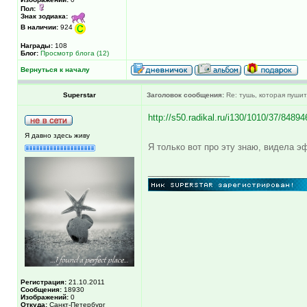
Пол:
Знак зодиака:
В наличии:
924
Награды:
108
Блог:
Просмотр блога (12)
Вернуться к началу
Superstar
Заголовок сообщения:
Re: тушь, которая пушит
http://s50.radikal.ru/i130/1010/37/8489
Я давно здесь живу
Я только вот про эту знаю, видела э
_________________
Регистрация:
21.10.2011
Сообщения:
18930
Изображений:
0
Откуда:
Санкт-Петербург