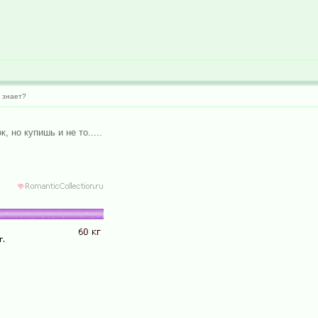
о знает?
, но купишь и не то.....