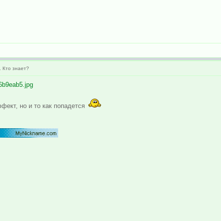
. Кто знает?
46b9eab5.jpg
ффект, но и то как попадется