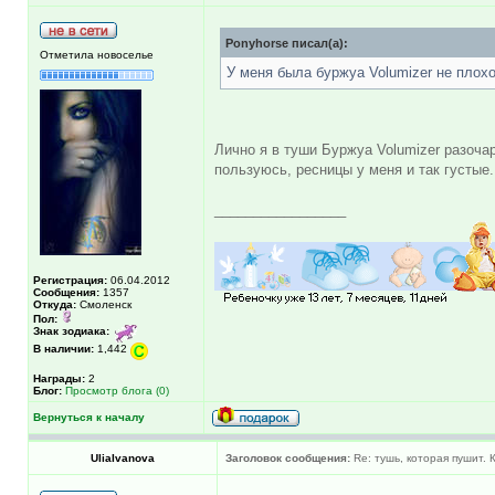
Ponyhorse писал(а):
Отметила новоселье
У меня была буржуа Volumizer не плохо
Лично я в туши Буржуа Volumizer разоч
пользуюсь, ресницы у меня и так густые.
_________________
Регистрация:
06.04.2012
Сообщения:
1357
Откуда:
Смоленск
Пол:
Знак зодиака:
В наличии:
1,442
Награды:
2
Блог:
Просмотр блога (0)
Вернуться к началу
UliaIvanova
Заголовок сообщения:
Re: тушь, которая пушит. 