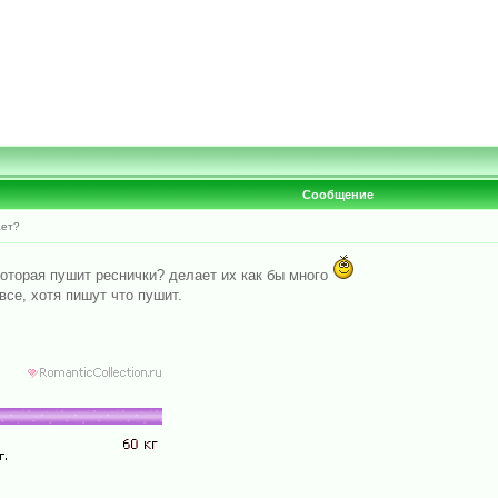
Сообщение
ает?
оторая пушит реснички? делает их как бы много
все, хотя пишут что пушит.