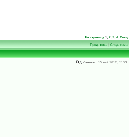
На страницу
1
,
2
,
3
,
4
След.
Пред. тема
|
След. тема
Добавлено:
15 май 2012, 05:53