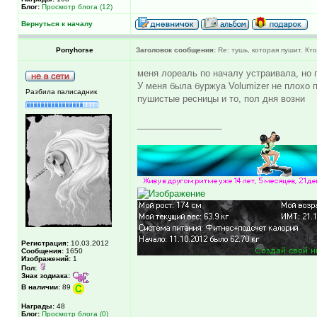
Блог:
Просмотр блога (12)
Вернуться к началу
Ponyhorse
Заголовок сообщения:
Re: тушь, которая пушит. Кт
меня лореаль по началу устраивала, но 
У меня была буржуа Volumizer не плохо
Разбила палисадник
пушистые ресницы и то, пол дня возни
_________________
Регистрация:
10.03.2012
Сообщения:
1650
Изображений:
1
Пол:
Знак зодиака:
В наличии:
89
Награды:
48
Блог:
Просмотр блога (0)