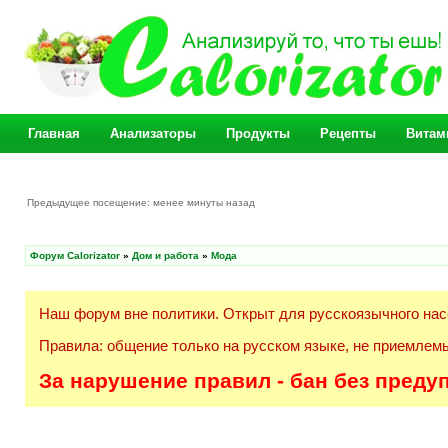
Главная
Анализаторы
Продукты
Рецепты
Витам
Предыдущее посещение: менее минуты назад
Форум Calorizator
»
Дом и работа
»
Мода
Наш форум вне политики. Открыт для русскоязычного нас
Правила: общение только на русском языке, не приемлемы
За нарушение правил - бан без преду