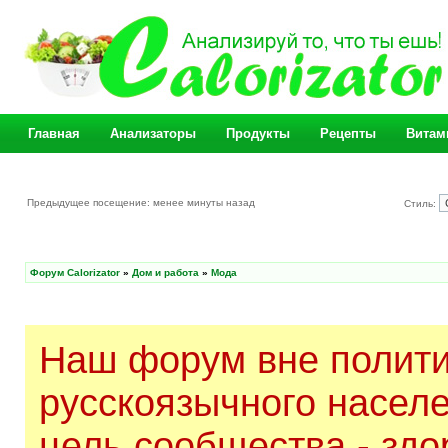
Главная
Анализаторы
Продукты
Рецепты
Витам
Предыдущее посещение: менее минуты назад
Стиль:
Форум Calorizator
»
Дом и работа
»
Мода
Наш форум вне полити
русскоязычного насел
цель сообщества - здо