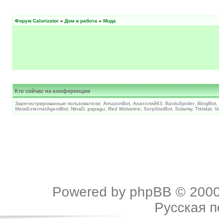
Форум Calorizator
»
Дом и работа
»
Мода
Кто сейчас на конференции
Зарегистрированные пользователи:
AmazonBot
, Анатолий63,
BaiduSpider
,
BingBot
,
MetaExternalAgentBot
, NinaD, papagu, Red Wolverine,
SerpStatBot
, Solamiy, Trinidat,
Powered by
phpBB
© 2000
Русская 