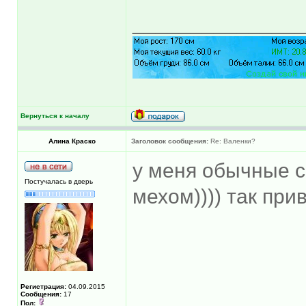
______________
Вернуться к началу
Алина Краско
Заголовок сообщения:
Re: Валенки?
у меня обычные с
Постучалась в дверь
мехом)))) так при
Регистрация:
04.09.2015
Сообщения:
17
Пол: