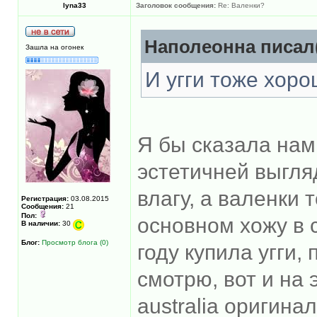
lyna33
Заголовок сообщения:
Re: Валенки?
Наполеонна писал(
Зашла на огонек
И угги тоже хор
Я бы сказала нам
эстетичней выгля
влагу, а валенки 
Регистрация:
03.08.2015
Сообщения:
21
Пол:
основном хожу в 
В наличии:
30
Блог:
Просмотр блога (0)
году купила угги,
смотрю, вот и на 
australia оригинал