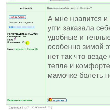
vetrovosk
Заголовок сообщения:
Re: Валенки?
А мне нравится и 
Постучалась в дверь
угги заказала себе 
Регистрация:
20.09.2015
удобные и теплые
Сообщения:
10
Пол:
В наличии:
15
особенно зимой э
Блог:
Просмотр блога (0)
нет так что везд
тепле и комфорте
мамочке болеть 
Вернуться к началу
Страница
4
из
7
[ Сообщений: 63 ]