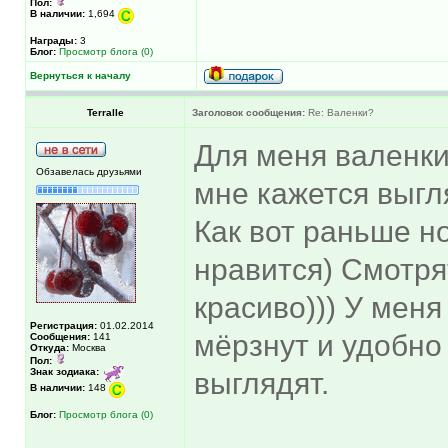
Пол:
В наличии:
1,694
Награды:
3
Блог:
Просмотр блога (0)
Вернуться к началу
Terralle
Заголовок сообщения:
Re: Валенки?
Для меня валенки 
Обзавелась друзьями
мне кажется выгля
Как вот раньше но
нравится) Смотря
красиво))) У меня
Регистрация:
01.02.2014
мёрзнут и удобно 
Сообщения:
141
Откуда:
Москва
Пол:
Знак зодиака:
выглядят.
В наличии:
148
Блог:
Просмотр блога (0)