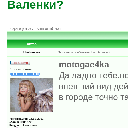
Валенки?
Страница
4
из
7
[ Сообщений: 63 ]
Автор
UliaIvanova
Заголовок сообщения:
Re: Валенки?
motogae4ka
Я здесь обитаю
Да ладно тебе,н
внешний вид дей
в городе точно т
Регистрация:
02.12.2011
Сообщения:
3203
Откуда:
г. Смоленск