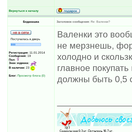
Вернуться к началу
Бодакашка
Заголовок сообщения:
Re: Валенки?
Валенки это вообщ
Постучалась в дверь
не мерзнешь, форм
Регистрация:
11.01.2014
холодно и скользк
Сообщения:
19
Пол:
Знак зодиака:
главное покупать
В наличии:
23
Блог:
Просмотр блога (0)
должны быть 0,5 
______________