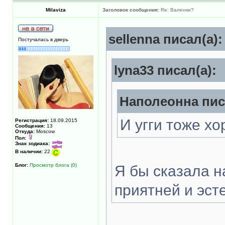
Milaviza
Заголовок сообщения:
Re: Валенки?
sellenna писал(а):
Постучалась в дверь
lyna33 писал(а):
Наполеонна пис
И угги тоже х
Регистрация:
18.09.2015
Сообщения:
13
Откуда:
Moscow
Пол:
Знак зодиака:
В наличии:
22
Блог:
Просмотр блога (0)
Я бы сказала н
приятней и эст