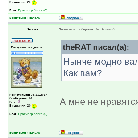
В наличии:
23
Блог:
Просмотр блога (0)
Вернуться к началу
Snoues
Заголовок сообщения:
Re: Валенки?
theRAT писал(а):
Постучалась в дверь
Нынче модно вал
Как вам?
Регистрация:
05.12.2014
Сообщения:
14
А мне не нравятс
Пол:
В наличии:
20
Блог:
Просмотр блога (0)
Вернуться к началу