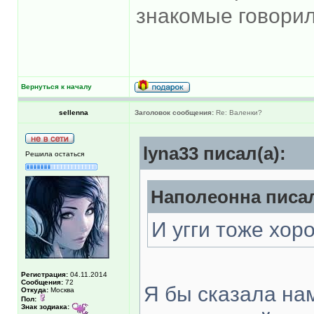
знакомые говорил
Вернуться к началу
sellenna
Заголовок сообщения:
Re: Валенки?
lyna33 писал(а):
Решила остаться
Наполеонна писал
И угги тоже хор
Регистрация:
04.11.2014
Сообщения:
72
Я бы сказала нам
Откуда:
Москва
Пол:
Знак зодиака: