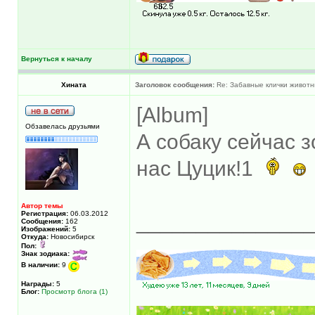
Вернуться к началу
Хината
Заголовок сообщения:
Re: Забавные клички животн
[Album]
Обзавелась друзьями
А собаку сейчас з
нас Цуцик!1
Автор темы
Регистрация:
06.03.2012
______________
Сообщения:
162
Изображений:
5
Откуда:
Новосибирск
Пол:
Знак зодиака:
В наличии:
9
Награды:
5
Блог:
Просмотр блога (1)