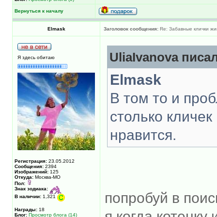
Вернуться к началу
Elmask
Заголовок сообщения:
Re: Забавные клички жи
UliaIvanova писал
Я здесь обитаю
Elmask
В том то и проб
столько кличек
нравится.
Регистрация:
23.05.2012
Сообщения:
2394
Изображений:
125
Откуда:
Москва-МО
Пол:
Знак зодиака:
попробуй в поис
В наличии:
1,321
Награды:
18
я когда котенку 
Блог:
Просмотр блога (14)