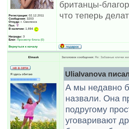
британцы-благор
что теперь дела
Регистрация:
02.12.2011
Сообщения:
3203
Откуда:
г. Смоленск
Пол:
В наличии:
1,694
Награды:
3
Блог:
Просмотр блога (0)
Вернуться к началу
Elmask
Заголовок сообщения:
Re: Забавные клички жи
UliaIvanova писал
Я здесь обитаю
А мы недавно 
назвали. Она п
подругому прос
уговаривают др