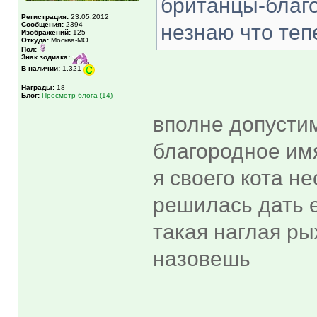
британцы-благо
Регистрация:
23.05.2012
Сообщения:
2394
незнаю что теп
Изображений:
125
Откуда:
Москва-МО
Пол:
Знак зодиака:
В наличии:
1,321
Награды:
18
Блог:
Просмотр блога (14)
вполне допустим
благородное имя
я своего кота н
решилась дать 
такая наглая ры
назовешь
_____________