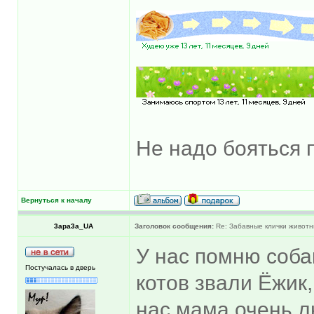
Не надо бояться 
Вернуться к началу
3apa3a_UA
Заголовок сообщения:
Re: Забавные клички животн
У нас помню соба
Постучалась в дверь
котов звали Ёжик, 
нас мама очень лю