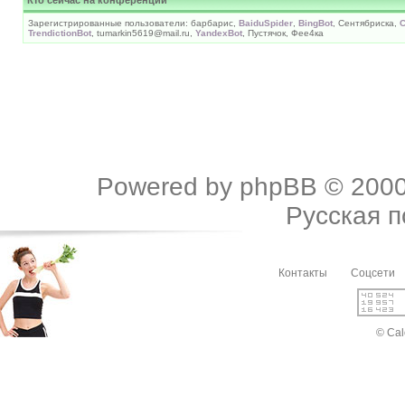
Зарегистрированные пользователи: барбарис,
BaiduSpider
,
BingBot
, Сентябриска,
C
TrendictionBot
, tumarkin5619@mail.ru,
YandexBot
, Пустячок, Фее4ка
Powered by
phpBB
© 2000
Русская 
Контакты
Соцсети
© Cal