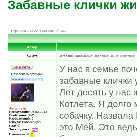
Забавные клички жи
Страница
1
из
22
[ Сообщений: 217 ]
Автор
Хината
Заголовок сообщения:
Забавные клички животных.
У нас в семье по
Обзавелась друзьями
забавные клички 
Лет десять у нас 
Котлета. Я долго
Автор темы
Регистрация:
06.03.2012
собачку. Назвала
Сообщения:
162
Изображений:
5
Откуда:
Новосибирск
это Мей. Это вед
Пол:
Знак зодиака:
В наличии:
9