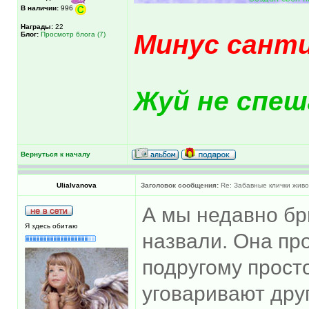
В наличии:
996
Награды:
22
Минус сант
Блог:
Просмотр блога (7)
Жуй не спеша
Вернуться к началу
UliaIvanova
Заголовок сообщения:
Re: Забавные клички живо
А мы недавно бр
Я здесь обитаю
назвали. Она про
подругому просто
уговаривают друг