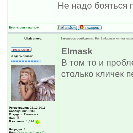
Не надо бояться 
Вернуться к началу
UliaIvanova
Заголовок сообщения:
Re: Забавные клички живо
Elmask
Я здесь обитаю
В том то и пробл
столько кличек п
Регистрация:
02.12.2011
Сообщения:
3203
Откуда:
г. Смоленск
Пол:
В наличии:
1,694
Награды:
3
Блог:
Просмотр блога (0)