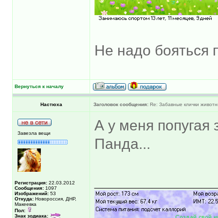
Не надо бояться 
Вернуться к началу
Настюха
Заголовок сообщения:
Re: Забавные клички животн
А у меня попугая 
Завезла вещи
Панда...
______________
Регистрация:
22.03.2012
Сообщения:
1097
Изображений:
53
Откуда:
Новороссия, ДНР,
Макеевка
Пол:
Знак зодиака: