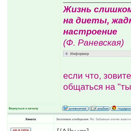
Жизнь слишко
на диеты, жад
настроение
(Ф. Раневская)
Информер
если что, зовит
общаться на "ты
Вернуться к началу
Хината
Заголовок сообщения:
Re: Забавные клички животн