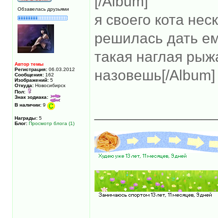
[/Album]
Обзавелась друзьями
я своего кота нес
решилась дать ем
такая наглая рыжа
Автор темы
Регистрация:
06.03.2012
назовешь[/Album
Сообщения:
162
Изображений:
5
Откуда:
Новосибирск
Пол:
Знак зодиака:
В наличии:
9
______________
Награды:
5
Блог:
Просмотр блога (1)