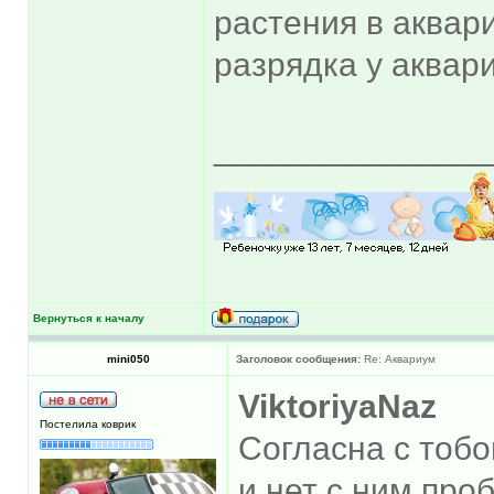
растения в аквар
разрядка у аква
______________
Вернуться к началу
mini050
Заголовок сообщения:
Re: Аквариум
ViktoriyaNaz
Постелила коврик
Согласна с тобо
и нет с ним про