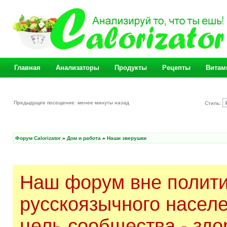
Главная
Анализаторы
Продукты
Рецепты
Витам
Предыдущее посещение: менее минуты назад
Стиль:
Форум Calorizator
»
Дом и работа
»
Наши зверушки
Наш форум вне полити
русскоязычного насел
цель сообщества - здо