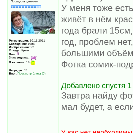
Посадила цветочки
У меня тоже ест
живёт в нём кра
года брали 15см,
год, проблем не
Регистрация:
16.11.2011
Сообщения:
1904
Изображений:
22
большими объём
Откуда:
Крым
Пол:
Знак зодиака:
Фотка сомик-под
В наличии:
16
Награды:
63
Блог:
Просмотр блога (0)
Добавлено спустя 1 
Завтра найду фо
мал будет, а есл
У вас нет необходимы