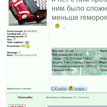
ним было сложн
меньше гемороя 
.
Регистрация:
04.10.2012
Сообщения:
315
Изображений:
47
Пол:
_____________
Знак зодиака:
В наличии:
203
Награды:
7
Блог:
Просмотр блога (0)
Вернуться к началу
ViktoriyaNaz
Заголовок сообщения:
Re: Аквариум