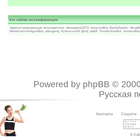
Кто сейчас на конференции
Зарегистрированные пользователи: alexaslava1973,
AmazonBot
,
BaiduSpider
,
BingB
MetaExternalAgentBot
, pltevgenij,
Python-urllib [Bot]
, sls89,
TrendictionBot
,
YandexBot
Powered by
phpBB
© 2000
Русская 
Контакты
Соцсети
© Cal