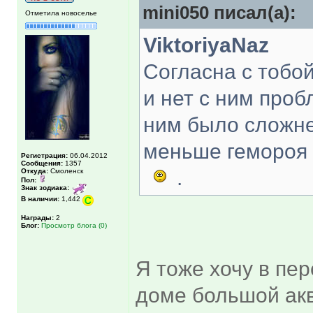
mini050 писал(а):
Отметила новоселье
ViktoriyaNaz
Согласна с тобой
и нет с ним проб
ним было сложне
меньше гемороя 
Регистрация:
06.04.2012
Сообщения:
1357
.
Откуда:
Смоленск
Пол:
Знак зодиака:
В наличии:
1,442
Награды:
2
Блог:
Просмотр блога (0)
Я тоже хочу в пер
доме большой ак