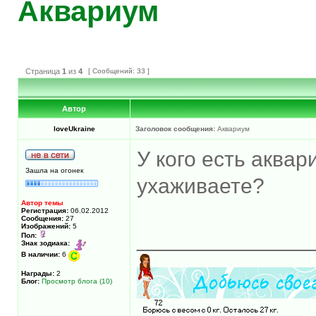
Аквариум
Страница
1
из
4
[ Сообщений: 33 ]
Автор
loveUkraine
Заголовок сообщения:
Аквариум
У кого есть аква
Зашла на огонек
ухаживаете?
Автор темы
Регистрация:
06.02.2012
Сообщения:
27
Изображений:
5
______________
Пол:
Знак зодиака:
В наличии:
6
Награды:
2
Блог:
Просмотр блога (10)