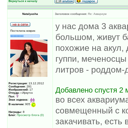
Вернуться к началу
Natalyasha
Заголовок сообщения:
Re: Аквариум
у нас дома 3 аква
Постелила коврик
большом, живут б
похожие на акул, 
гуппи, меченосцы 
литров - роддом-
Регистрация:
13.12.2012
Сообщения:
281
Добавлено спустя 2 
Изображений:
17
Откуда:
г.Иркутск
Пол:
во всех аквариум
Знак зодиака:
В наличии:
905
совмещенный с к
Награды:
8
Блог:
Просмотр блога (0)
закачивать, есть