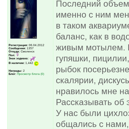
Последний объемо
именно с ним мень
в таком аквариум
баланс, как в во
живым мотылем. 
Регистрация:
06.04.2012
Сообщения:
1357
Откуда:
Смоленск
Пол:
гупяшки, пицилии
Знак зодиака:
В наличии:
1,442
рыбок посерьезне
Награды:
2
Блог:
Просмотр блога (0)
скалярии, дискусы
нравилось мне на
Рассказывать об 
У нас были цихло
общались с нами,