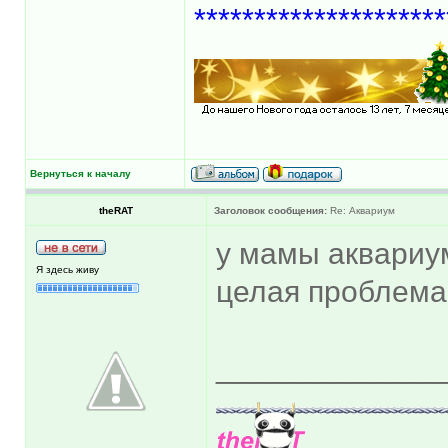
*********************
Вернуться к началу
theRAT
Заголовок сообщения:
Re: Аквариум
у мамы аквариум
Я здесь живу
целая проблема,
_____________