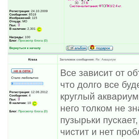
Регистрация:
24.10.2009
Сообщения:
8518
Изображений:
115
Откуда:
МО
Пол:
В наличии:
2,301
Награды:
100
Блог:
Просмотр блога (0)
Вернуться к началу
Krasa
Заголовок сообщения:
Re: Аквариум
Все зависит от об
Стало любопытно
что долго все буд
Регистрация:
12.06.2012
круглый аквариум
Сообщения:
4
Пол:
В наличии:
10
него толком не зн
Блог:
Просмотр блога (0)
пузырьки пускает,
чистит и нет проб