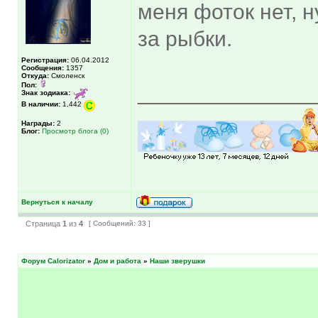
меня фоток нет, н
за рыбки.
Регистрация:
06.04.2012
Сообщения:
1357
Откуда:
Смоленск
Пол:
______________
Знак зодиака:
В наличии:
1,442
Награды:
2
Блог:
Просмотр блога (0)
Вернуться к началу
Страница
1
из
4
[ Сообщений: 33 ]
Форум Calorizator
»
Дом и работа
»
Наши зверушки