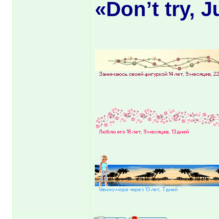
«Don’t try, J