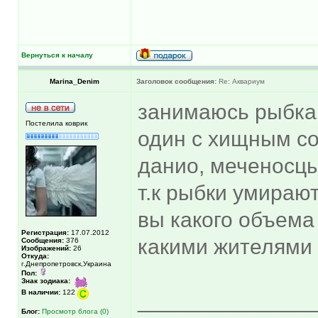
Вернуться к началу
Marina_Denim
Заголовок сообщения:
Re: Аквариум
занимаюсь рыбка
Постелила коврик
один с хищным со
данио, меченосцы
т.к рыбки умирают
вы какого объема 
Регистрация:
17.07.2012
какими жителями
Сообщения:
376
Изображений:
26
Откуда:
г.Днепропетровск,Украина
Пол:
Знак зодиака:
В наличии:
122
______________
Блог:
Просмотр блога (0)