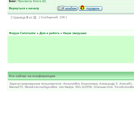
Блог:
Просмотр блога (0)
Вернуться к началу
Страница
9
из
11
[ Сообщений: 106 ]
Форум Calorizator
»
Дом и работа
»
Наши зверушки
Кто сейчас на конференции
Зарегистрированные пользователи:
AmazonBot
, Ananormary, Александр 5, Алиса81,
Mania570,
MetaExternalAgentBot
, mrs.Nadya, NVL110558, Оленька-Оля,
TrendictionBo