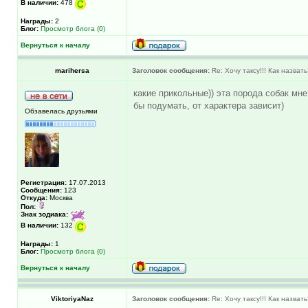
В наличии:
478
Награды:
2
Блог:
Просмотр блога (0)
Вернуться к началу
marihersa
Заголовок сообщения:
Re: Хочу таксу!!! Как назват
какие прикольные)) эта порода собак мне 
бы подумать, от характера зависит)
Обзавелась друзьями
Регистрация:
17.07.2013
Сообщения:
123
Откуда:
Москва
Пол:
Знак зодиака:
В наличии:
132
Награды:
1
Блог:
Просмотр блога (0)
Вернуться к началу
ViktoriyaNaz
Заголовок сообщения:
Re: Хочу таксу!!! Как назват