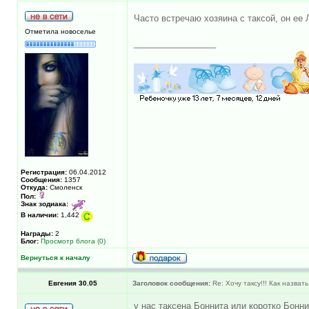
Часто встречаю хозяина с таксой, он ее 
Отметила новоселье
_________________
Регистрация:
06.04.2012
Сообщения:
1357
Откуда:
Смоленск
Пол:
Знак зодиака:
В наличии:
1,442
Награды:
2
Блог:
Просмотр блога (0)
Вернуться к началу
Евгения 30.05
Заголовок сообщения:
Re: Хочу таксу!!! Как назват
у нас таксена Боннита или коротко Бонни