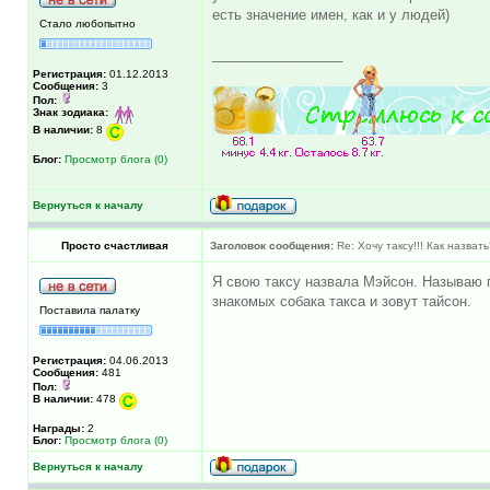
есть значение имен, как и у людей)
Стало любопытно
_________________
Регистрация:
01.12.2013
Сообщения:
3
Пол:
Знак зодиака:
В наличии:
8
Блог:
Просмотр блога (0)
Вернуться к началу
Просто счастливая
Заголовок сообщения:
Re: Хочу таксу!!! Как назват
Я свою таксу назвала Мэйсон. Называю п
знакомых собака такса и зовут тайсон.
Поставила палатку
Регистрация:
04.06.2013
Сообщения:
481
Пол:
В наличии:
478
Награды:
2
Блог:
Просмотр блога (0)
Вернуться к началу