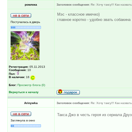
ромлока
Заголовок сообщения:
Re: Хочу таксу!!! Как назват
Мэс - классное имечко)
главное коротко - удобно звать собакина
Постучалась в дверь
Регистрация:
05.11.2013
Сообщения:
10
Пол:
В наличии:
16
Блог:
Просмотр блога (0)
Вернуться к началу
Arinywka
Заголовок сообщения:
Re: Хочу таксу!!! Как назват
Такса Джо в честь героя из сериала Дру
Заглянула в окно