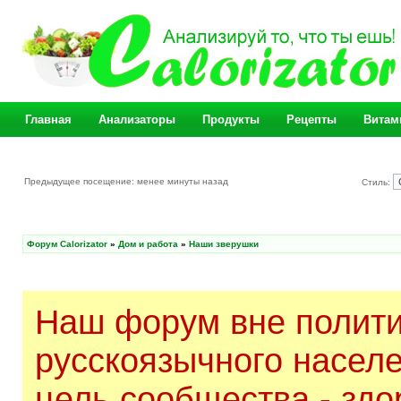
Главная
Анализаторы
Продукты
Рецепты
Витам
Предыдущее посещение: менее минуты назад
Стиль:
Форум Calorizator
»
Дом и работа
»
Наши зверушки
Наш форум вне полити
русскоязычного насел
цель сообщества - здо