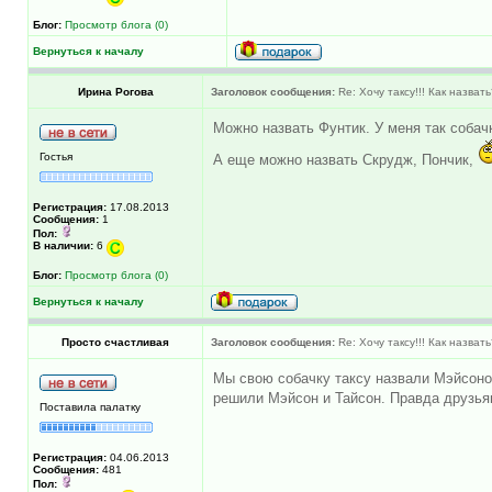
Блог:
Просмотр блога (0)
Вернуться к началу
Ирина Рогова
Заголовок сообщения:
Re: Хочу таксу!!! Как назват
Можно назвать Фунтик. У меня так собач
Гостья
А еще можно назвать Скрудж, Пончик,
Регистрация:
17.08.2013
Сообщения:
1
Пол:
В наличии:
6
Блог:
Просмотр блога (0)
Вернуться к началу
Просто счастливая
Заголовок сообщения:
Re: Хочу таксу!!! Как назват
Мы свою собачку таксу назвали Мэйсоном.
решили Мэйсон и Тайсон. Правда друзьями
Поставила палатку
Регистрация:
04.06.2013
Сообщения:
481
Пол: