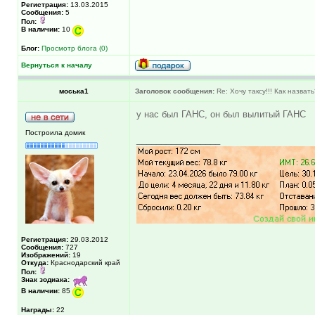
Регистрация:
13.03.2015
Сообщения:
5
Пол:
В наличии:
10
Блог:
Просмотр блога (0)
Вернуться к началу
моська1
Заголовок сообщения:
Re: Хочу таксу!!! Как назват
у нас был ГАНС, он был вылитый ГАНС
Построила домик
_________________
Регистрация:
29.03.2012
Сообщения:
727
Изображений:
19
Откуда:
Краснодарский край
Пол:
Знак зодиака:
В наличии:
85
Награды:
22