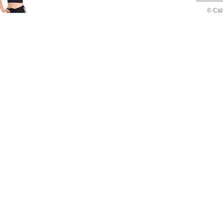
© Cal