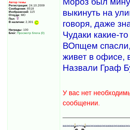
Мороз был минус
Автор темы
Регистрация:
24.10.2009
Сообщения:
8518
выкинуть на ули
Изображений:
115
Откуда:
МО
Пол:
говоря, даже зна
В наличии:
2,301
Награды:
100
Чудаки какие-то 
Блог:
Просмотр блога (0)
ВОпщем спасли,
живет в офисе, 
Назвали Граф Бу
У вас нет необходим
сообщении.
_____________