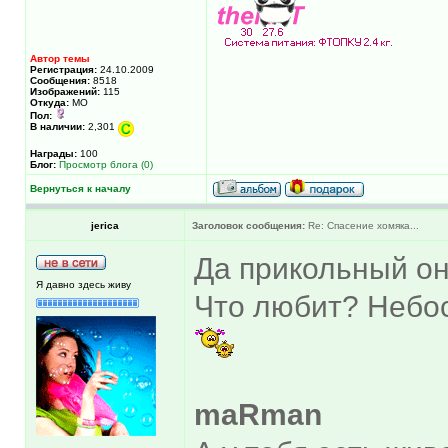
Автор темы
Регистрация:
24.10.2009
Сообщения:
8518
Изображений:
115
Откуда:
МО
Пол:
В наличии:
2,301
Награды:
100
Блог:
Просмотр блога (0)
Вернуться к началу
jerica
Заголовок сообщения:
Re: Спасение хомяка...
Да прикольный он
Я давно здесь живу
Что любит? Небос
maRman