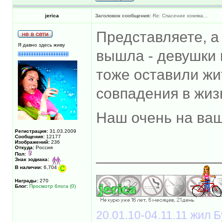
jerica
Заголовок сообщения:
Re: Спасение хомяка...
Представляете, а 
Я давно здесь живу
вышла - девушки 
тоже оставили ж
совпадения в жи
Наш очень на ва
Регистрация:
31.03.2009
Сообщения:
12177
Изображений:
236
Откуда:
Россия
______________
Пол:
Знак зодиака:
В наличии:
6,704
Награды:
270
Блог:
Просмотр блога (0)
20.01.10-04.11.11 жил Б