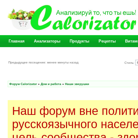
Главная
Анализаторы
Продукты
Рецепты
Витам
Предыдущее посещение: менее минуты назад
Стиль:
Форум Calorizator
»
Дом и работа
»
Наши зверушки
Наш форум вне полити
русскоязычного насел
цель сообщества - здо