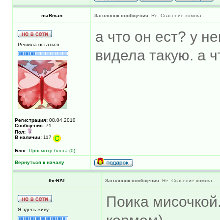
maRman
Заголовок сообщения:
Re: Спасение хомяка...
а что он ест? у н
Решила остаться
видела такую. а ч
Регистрация:
08.04.2010
Сообщения:
71
Пол:
В наличии:
117
Блог:
Просмотр блога (0)
Вернуться к началу
theRAT
Заголовок сообщения:
Re: Спасение хомяка...
Поика мисочкой
Я здесь живу