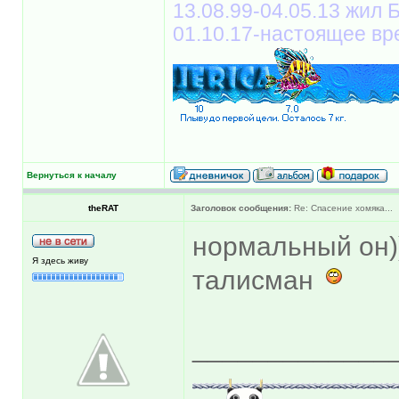
13.08.99-04.05.13 жил
01.10.17-настоящее вр
Вернуться к началу
theRAT
Заголовок сообщения:
Re: Спасение хомяка...
нормальный он))
Я здесь живу
талисман
_____________