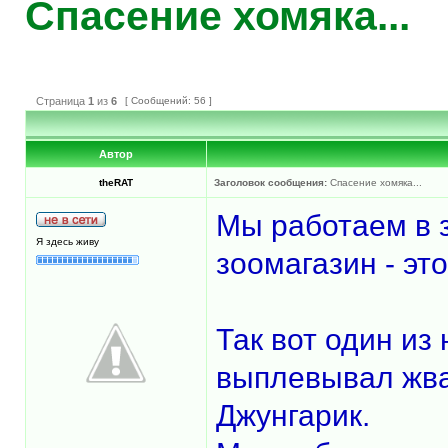
Спасение хомяка...
Страница
1
из
6
[ Сообщений: 56 ]
Автор
theRAT
Заголовок сообщения:
Спасение хомяка...
Мы работаем в з
Я здесь живу
зоомагазин - эт
Так вот один из
выплевывал жвач
Джунгарик.