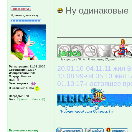
Ну одинаковые
Я давно здесь живу
______________
Регистрация:
31.03.2009
20.01.10-04.11.11 жил Б
Сообщения:
12177
Изображений:
236
13.08.99-04.05.13 жил
Откуда:
Россия
Пол:
01.10.17-настоящее вр
Знак зодиака:
В наличии:
6,704
Награды:
270
Блог:
Просмотр блога (0)
Вернуться к началу