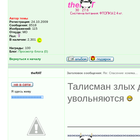
Автор темы
Регистрация:
24.10.2009
Сообщения:
8518
Изображений:
115
Откуда:
МО
Пол:
В наличии:
2,301
Награды:
100
Блог:
Просмотр блога (0)
Вернуться к началу
theRAT
Заголовок сообщения:
Re: Спасение хомяка...
Талисман злых д
Я здесь живу
увольняются
_____________