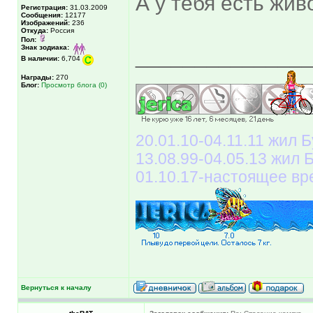
А у тебя есть жи
Регистрация:
31.03.2009
Сообщения:
12177
Изображений:
236
Откуда:
Россия
Пол:
Знак зодиака:
______________
В наличии:
6,704
Награды:
270
Блог:
Просмотр блога (0)
20.01.10-04.11.11 жил Б
13.08.99-04.05.13 жил
01.10.17-настоящее вр
Вернуться к началу