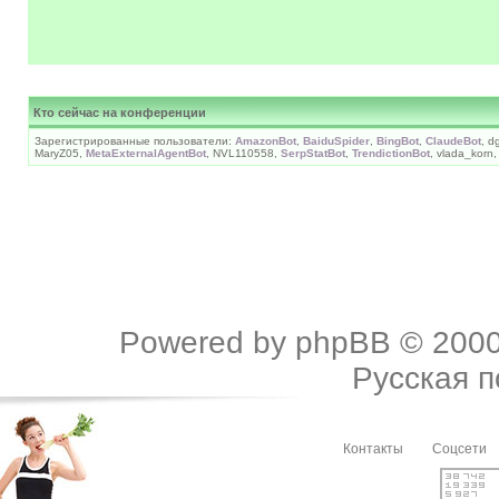
Кто сейчас на конференции
Зарегистрированные пользователи:
AmazonBot
,
BaiduSpider
,
BingBot
,
ClaudeBot
, d
MaryZ05,
MetaExternalAgentBot
, NVL110558,
SerpStatBot
,
TrendictionBot
, vlada_korn
Powered by
phpBB
© 2000
Русская 
Контакты
Соцсети