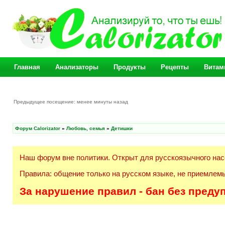
Главная
Анализаторы
Продукты
Рецепты
Витам
Предыдущее посещение: менее минуты назад
Форум Calorizator
»
Любовь, семья
»
Детишки
Наш форум вне политики. Открыт для русскоязычного нас
Правила: общение только на русском языке, не приемлемы
За нарушение правил - бан без преду