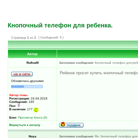
Кнопочный телефон для ребенка.
Страница
1
из
1
[ Сообщений: 5 ]
Автор
RufinaM
Заголовок сообщения:
Кнопочный телефон для реб
Ребенок просит купить кнопочный телефо
Обзавелась друзьями
Автор темы
Регистрация:
24.04.2018
Сообщения:
165
Пол:
В наличии:
177
Блог:
Просмотр блога (0)
Вернуться к началу
Noya
Заголовок сообщения:
Re: Кнопочный телефон для 