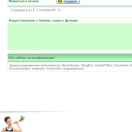
Вернуться к началу
Страница
1
из
1
[ Сообщений: 5 ]
Форум Calorizator
»
Любовь, семья
»
Детишки
Кто сейчас на конференции
Зарегистрированные пользователи:
BaiduSpider
,
BingBot
,
ChatGPTBot
,
ClaudeBot
, 
TrendictionBot
, Vaskomol,
YandexBot
, КудряшкаСью1