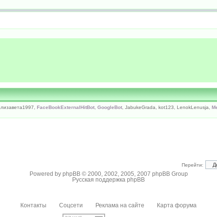
Елизавета1997,
FaceBookExternalHitBot
,
GoogleBot
, JabukeGrada, kot123, LenokLenusja,
Me
Перейти:
Powered by
phpBB
© 2000, 2002, 2005, 2007 phpBB Group
Русская поддержка phpBB
Контакты
Соцсети
Реклама на сайте
Карта форума