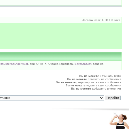
Часовой пояс: UTC + 3 часа
taExternalAgentBot
, orhi, ORM-IX, Оксана Горюнова,
SerpStatBot
, soneika,
Вы
не можете
начинать темы
Вы
не можете
отвечать на сообщения
Вы
не можете
редактировать свои сообщения
Вы
не можете
удалять свои сообщения
Вы
не можете
добавлять вложения