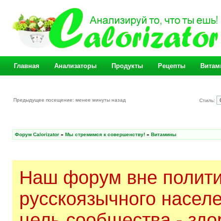
Главная
Анализаторы
Продукты
Рецепты
Витам
Предыдущее посещение: менее минуты назад
Стиль:
Форум Calorizator
»
Мы стремимся к совершенству!
»
Витамины
Наш форум вне полити
русскоязычного насел
цель сообщества - здо