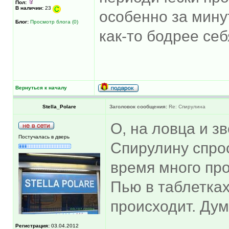
Пол:
В наличии:
23
особенно за мину
Блог:
Просмотр блога (0)
как-то бодрее себ
Вернуться к началу
Stella_Polare
Заголовок сообщения:
Re: Спирулина
О, на ловца и з
Постучалась в дверь
Спирулину спрос
время много пр
Пью в таблетках
происходит. Ду
Регистрация:
03.04.2012