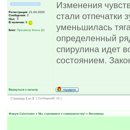
Изменения чувств
Регистрация:
21.04.2020
стали отпечатки з
Сообщения:
2
Пол:
В наличии:
8
уменьшилась тяга
Блог:
Просмотр блога (0)
определенный ряд
спирулина идет в
состоянием. Зако
Вернуться к началу
Страница
1
из
3
[ Сообщений: 22 ]
Форум Calorizator
»
Мы стремимся к совершенству!
»
Витамины