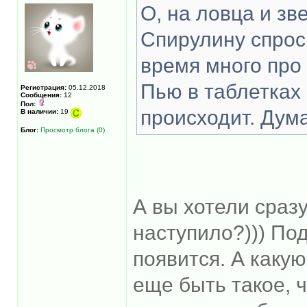
О, на ловца и зв
Спирулину спрос
время много про
Пью в таблетках 
Регистрация:
05.12.2018
Сообщения:
12
Пол:
происходит. Дум
В наличии:
19
Блог:
Просмотр блога (0)
А вы хотели сраз
наступило?))) По
появится. А каку
еще быть такое, 