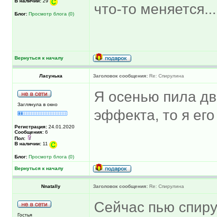
В наличии:
29
что-то меняется.
Блог:
Просмотр блога (0)
Вернуться к началу
Ласунька
Заголовок сообщения:
Re: Спирулина
Я осенью пила дв
Заглянула в окно
эффекта, то я его
Регистрация:
24.01.2020
Сообщения:
6
Пол:
В наличии:
11
Блог:
Просмотр блога (0)
Вернуться к началу
Nnatally
Заголовок сообщения:
Re: Спирулина
Сейчас пью спиру
Гостья