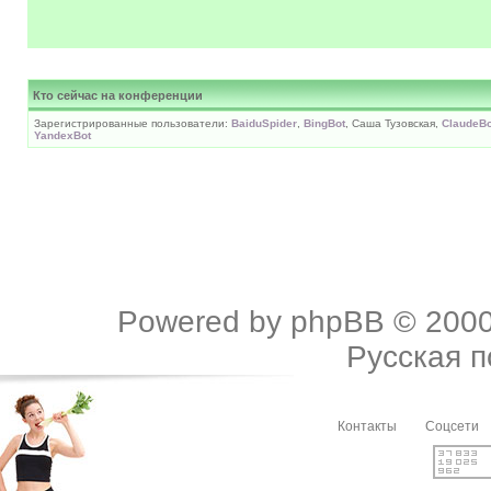
Кто сейчас на конференции
Зарегистрированные пользователи:
BaiduSpider
,
BingBot
, Саша Тузовская,
ClaudeBo
YandexBot
Powered by
phpBB
© 2000
Русская 
Контакты
Соцсети