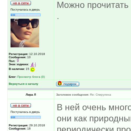
Можно прочитать 
Постучалась в дверь
.
Регистрация:
12.10.2018
Сообщения:
10
Пол:
Знак зодиака:
В наличии:
15
Блог:
Просмотр блога (0)
Вернуться к началу
Лира Л
Заголовок сообщения:
Re: Спирулина
В ней очень мног
Постучалась в дверь
они как природны
Регистрация:
29.10.2018
периодически пр
Сообщения:
18