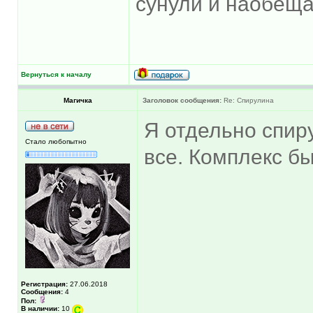
сунули и наобещал
Вернуться к началу
Магичка
Заголовок сообщения:
Re: Спирулина
Я отдельно спиру
Стало любопытно
все. Комплекс бы
Регистрация:
27.06.2018
Сообщения:
4
Пол:
В наличии:
10