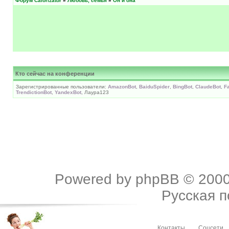
Форум Calorizator
»
Любовь, семья
»
Он и она
Кто сейчас на конференции
Зарегистрированные пользователи:
AmazonBot
,
BaiduSpider
,
BingBot
,
ClaudeBot
,
F
TrendictionBot
,
YandexBot
, Лаура123
Powered by
phpBB
© 2000
Русская 
Контакты
Соцсети