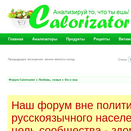
Главная
Анализаторы
Продукты
Рецепты
Витам
Предыдущее посещение: менее минуты назад
Стиль:
Форум Calorizator
»
Любовь, семья
»
Он и она
Наш форум вне полити
русскоязычного насел
цель сообщества - здо