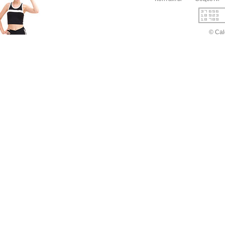
© Cal