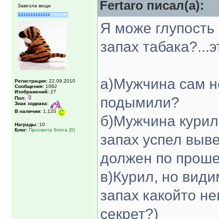
Fertaro писал(а):
Завезла вещи
Я може глупость 
запах табака?...э
а)Мужчина сам не
Регистрация:
22.09.2010
Сообщения:
1082
Изображений:
27
подымили?
Пол:
Знак зодиака:
В наличии:
1,120
б)Мужчина курил,
Награды:
10
Блог:
Просмотр блога (0)
запах успел выве
должен по проше
в)Курил, но види
запах какойто не
секрет?)