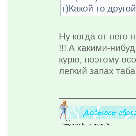
г)Какой то друго
Ну когда от него 
!!! А какими-нибу
курю, поэтому осо
легкий запах таба
______________