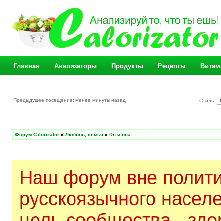
Главная
Анализаторы
Продукты
Рецепты
Витам
Предыдущее посещение: менее минуты назад
Стиль:
Форум Calorizator
»
Любовь, семья
»
Он и она
Наш форум вне полити
русскоязычного насел
цель сообщества - здо