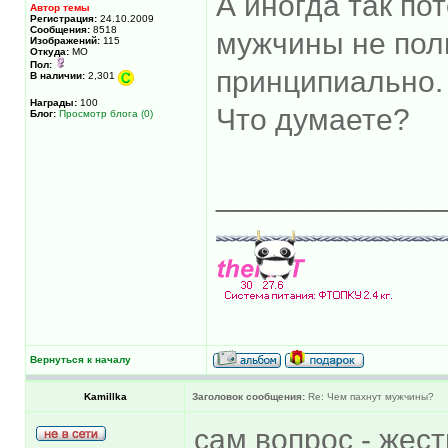
А иногда так пот
Автор темы
Регистрация:
24.10.2009
Сообщения:
8518
мужчины не пол
Изображений:
115
Откуда:
МО
Пол:
принципиально.
В наличии:
2,301
Награды:
100
Что думаете?
Блог:
Просмотр блога (0)
_____________
Вернуться к началу
Kamillka
Заголовок сообщения:
Re: Чем пахнут мужчины?
сам вопрос - жес