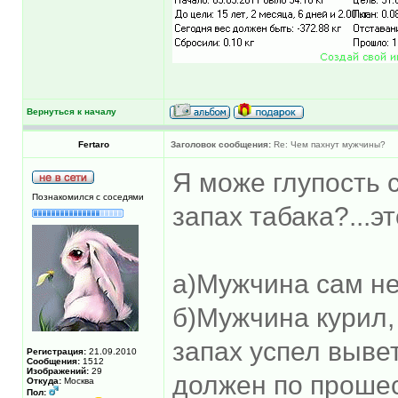
Вернуться к началу
Fertaro
Заголовок сообщения:
Re: Чем пахнут мужчины?
Я може глупость 
Познакомился с соседями
запах табака?...эт
а)Мужчина сам не
б)Мужчина курил,
запах успел вывет
Регистрация:
21.09.2010
Сообщения:
1512
Изображений:
29
должен по прошес
Откуда:
Москва
Пол: