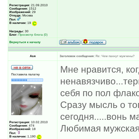
Регистрация:
21.09.2010
Сообщения:
1512
Изображений:
29
Откуда:
Москва
Пол:
В наличии:
19
Награды:
30
Блог:
Просмотр блога (0)
Вернуться к началу
Asя
Заголовок сообщения:
Re: Чем пахнут мужчины?
Мне нравится, ко
Поставила палатку
ненавязчиво...тер
себя по пол флак
Сразу мысль о то
сегодня.....вонь 
Регистрация:
10.02.2010
Любимая мужская 
Сообщения:
474
Изображений:
18
Пол:
В наличии:
1,190