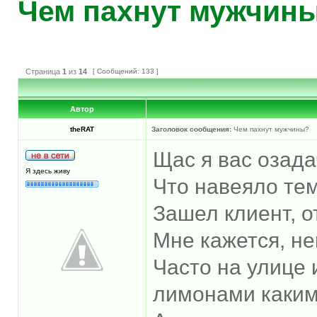
Чем пахнут мужчин
Страница
1
из
14
[ Сообщений: 133 ]
Автор
theRAT
Заголовок сообщения:
Чем пахнут мужчины?
Щас я вас озада
Я здесь живу
Что навеяло те
Зашел клиент, от
Мне кажется, не
Часто на улице 
лимонами каким-