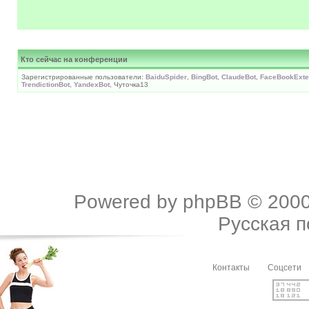
Кто сейчас на конференции
Зарегистрированные пользователи:
BaiduSpider
,
BingBot
,
ClaudeBot
,
FaceBookExter
TrendictionBot
,
YandexBot
, Чуточка13
Powered by
phpBB
© 2000
Русская 
Контакты
Соцсети