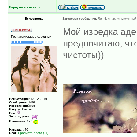
Вернуться к началу
Белоснежка
Заголовок сообщения:
Re: Чем пахнут мужчины?
Мой изредка адек
Познакомилась с соседями
предпочитаю, чт
чистоты))
______________
Регистрация:
13.12.2010
Сообщения:
1489
Изображений:
85
Откуда:
Россия
Пол:
Знак зодиака:
В наличии:
270
Награды:
46
Блог:
Просмотр блога (11)