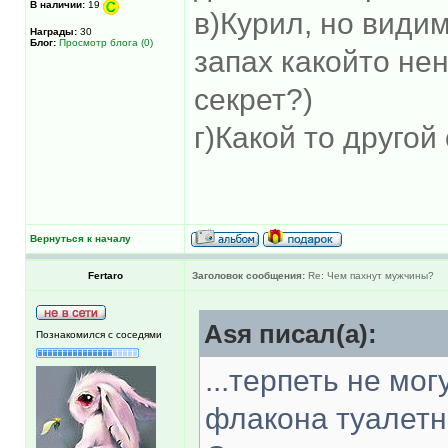
В наличии:
19
в)Курил, но види
Награды:
30
Блог:
Просмотр блога (0)
запах какойто не
секрет?)
г)Какой то друго
Вернуться к началу
Fertaro
Заголовок сообщения:
Re: Чем пахнут мужчины?
Asя писал(а):
Познакомился с соседями
...терпеть не мог
флакона туалетн