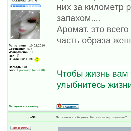
Поставила палатку
них за километр 
запахом....
Аромат, это всег
часть образа женщ
Регистрация:
10.02.2010
Сообщения:
474
Изображений:
18
Пол:
В наличии:
1,190
______________
Награды:
10
Блог:
Просмотр блога (0)
Чтобы жизнь вам 
улыбнитесь жизни
Вернуться к началу
iride90
Заголовок сообщения:
Re: Чем пахнут мужчины?