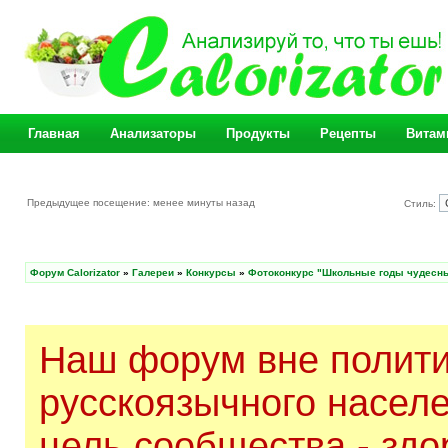
Главная
Анализаторы
Продукты
Рецепты
Витам
Предыдущее посещение: менее минуты назад
Стиль:
Форум Calorizator
»
Галереи
»
Конкурсы
»
Фотоконкурс "Школьные годы чудес
Наш форум вне полити
русскоязычного насел
цель сообщества - здо