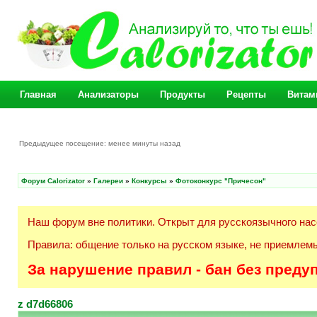
Главная
Анализаторы
Продукты
Рецепты
Витам
Предыдущее посещение: менее минуты назад
Форум Calorizator
»
Галереи
»
Конкурсы
»
Фотоконкурс "Причесон"
Наш форум вне политики. Открыт для русскоязычного нас
Правила: общение только на русском языке, не приемлемы
За нарушение правил - бан без преду
z d7d66806