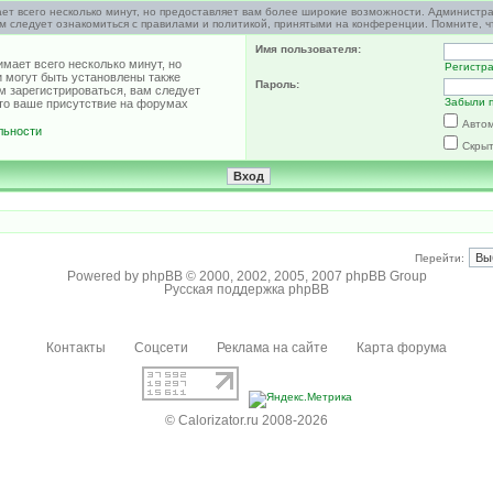
ет всего несколько минут, но предоставляет вам более широкие возможности. Администр
м следует ознакомиться с правилами и политикой, принятыми на конференции. Помните, ч
Имя пользователя:
мает всего несколько минут, но
Регистр
 могут быть установлены также
Пароль:
м зарегистрироваться, вам следует
Забыли 
что ваше присутствие на форумах
Автом
льности
Скрыт
Перейти:
Powered by
phpBB
© 2000, 2002, 2005, 2007 phpBB Group
Русская поддержка phpBB
Контакты
Соцсети
Реклама на сайте
Карта форума
© Calorizator.ru 2008-2026