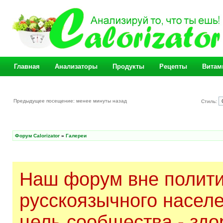
Главная
Анализаторы
Продукты
Рецепты
Витам
Предыдущее посещение: менее минуты назад
Стиль:
Форум Calorizator
»
Галереи
Наш форум вне полити
русскоязычного насел
цель сообщества - здо