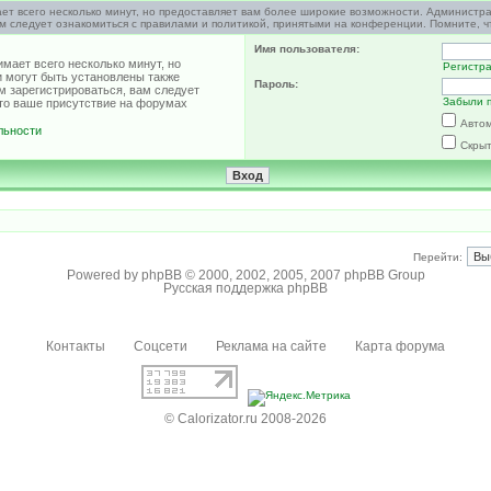
ет всего несколько минут, но предоставляет вам более широкие возможности. Администр
м следует ознакомиться с правилами и политикой, принятыми на конференции. Помните, ч
Имя пользователя:
мает всего несколько минут, но
Регистр
 могут быть установлены также
Пароль:
м зарегистрироваться, вам следует
Забыли 
что ваше присутствие на форумах
Автом
льности
Скрыт
Перейти:
Powered by
phpBB
© 2000, 2002, 2005, 2007 phpBB Group
Русская поддержка phpBB
Контакты
Соцсети
Реклама на сайте
Карта форума
© Calorizator.ru 2008-2026