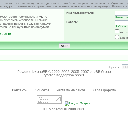
ет всего несколько минут, но предоставляет вам более широкие возможности. Администр
м следует ознакомиться с правилами и политикой, принятыми на конференции. Помните, ч
Имя пользователя:
мает всего несколько минут, но
Регистр
 могут быть установлены также
Пароль:
м зарегистрироваться, вам следует
Забыли 
что ваше присутствие на форумах
Автом
льности
Скрыт
Перейти:
Powered by
phpBB
© 2000, 2002, 2005, 2007 phpBB Group
Русская поддержка phpBB
Контакты
Соцсети
Реклама на сайте
Карта форума
© Calorizator.ru 2008-2026